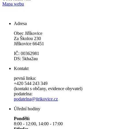
Mapa webu
Adresa
Obec Jiříkovice
Za Školou 230
Jiříkovice 66451
IČ: 00362981
DS: 5kha2au
Kontakt
pevná linka:
+420 544 243 349
(kontakt s občany, evidence obyvatel)
podatelna:
podatelna@jirikovice.cz
Úřední hodiny
Pondělí:
8:00 - 12:00, 14:00 - 17:00
Středa: