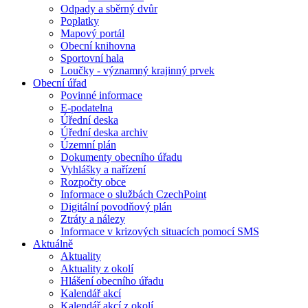
Odpady a sběrný dvůr
Poplatky
Mapový portál
Obecní knihovna
Sportovní hala
Loučky - významný krajinný prvek
Obecní úřad
Povinné informace
E-podatelna
Úřední deska
Úřední deska archiv
Územní plán
Dokumenty obecního úřadu
Vyhlášky a nařízení
Rozpočty obce
Informace o službách CzechPoint
Digitální povodňový plán
Ztráty a nálezy
Informace v krizových situacích pomocí SMS
Aktuálně
Aktuality
Aktuality z okolí
Hlášení obecního úřadu
Kalendář akcí
Kalendář akcí z okolí