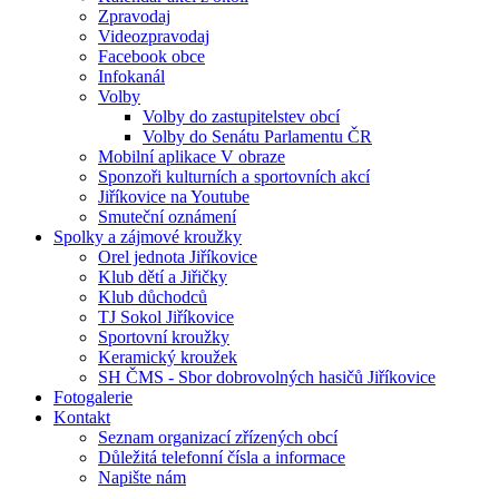
Zpravodaj
Videozpravodaj
Facebook obce
Infokanál
Volby
Volby do zastupitelstev obcí
Volby do Senátu Parlamentu ČR
Mobilní aplikace V obraze
Sponzoři kulturních a sportovních akcí
Jiříkovice na Youtube
Smuteční oznámení
Spolky a zájmové kroužky
Orel jednota Jiříkovice
Klub dětí a Jiřičky
Klub důchodců
TJ Sokol Jiříkovice
Sportovní kroužky
Keramický kroužek
SH ČMS - Sbor dobrovolných hasičů Jiříkovice
Fotogalerie
Kontakt
Seznam organizací zřízených obcí
Důležitá telefonní čísla a informace
Napište nám