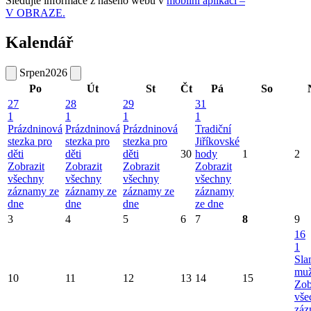
Sledujte informace z našeho webu v
mobilní aplikaci –
V OBRAZE.
Kalendář
Srpen
2026
Po
Út
St
Čt
Pá
So
27
28
29
31
1
1
1
1
Prázdninová
Prázdninová
Prázdninová
Tradiční
stezka pro
stezka pro
stezka pro
Jiříkovské
děti
děti
děti
30
hody
1
2
Zobrazit
Zobrazit
Zobrazit
Zobrazit
všechny
všechny
všechny
všechny
záznamy ze
záznamy ze
záznamy ze
záznamy
dne
dne
dne
ze dne
3
4
5
6
7
8
9
16
1
Sla
mu
10
11
12
13
14
15
Zob
vše
záz