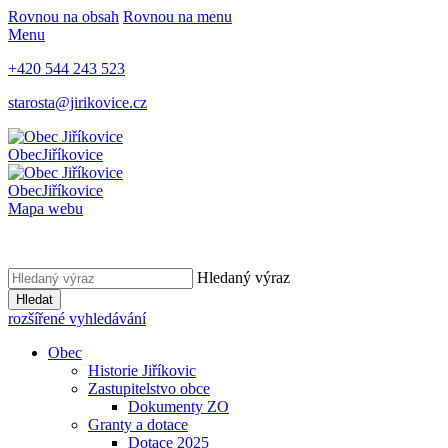
Rovnou na obsah
Rovnou na menu
Menu
+420 544 243 523
starosta@jirikovice.cz
Obec
Jiříkovice
Obec
Jiříkovice
Mapa webu
Hledaný výraz
Hledat
rozšířené vyhledávání
Obec
Historie Jiříkovic
Zastupitelstvo obce
Dokumenty ZO
Granty a dotace
Dotace 2025