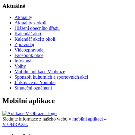
Aktuálně
Aktuality
Aktuality z okolí
Hlášení obecního úřadu
Kalendář akcí
Kalendář akcí z okolí
Zpravodaj
Videozpravodaj
Facebook obce
Infokanál
Volby
Mobilní aplikace V obraze
Sponzoři kulturních a sportovních akcí
Jiříkovice na Youtube
Smuteční oznámení
Mobilní aplikace
Sledujte informace z našeho webu v
mobilní aplikaci –
V OBRAZE.