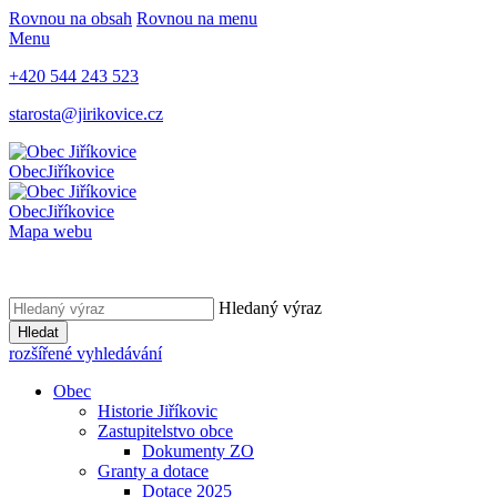
Rovnou na obsah
Rovnou na menu
Menu
+420 544 243 523
starosta@jirikovice.cz
Obec
Jiříkovice
Obec
Jiříkovice
Mapa webu
Hledaný výraz
Hledat
rozšířené vyhledávání
Obec
Historie Jiříkovic
Zastupitelstvo obce
Dokumenty ZO
Granty a dotace
Dotace 2025