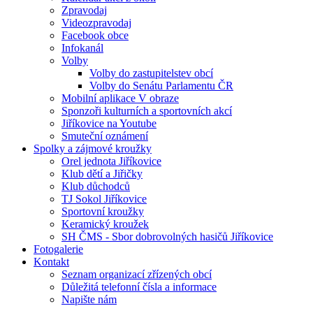
Zpravodaj
Videozpravodaj
Facebook obce
Infokanál
Volby
Volby do zastupitelstev obcí
Volby do Senátu Parlamentu ČR
Mobilní aplikace V obraze
Sponzoři kulturních a sportovních akcí
Jiříkovice na Youtube
Smuteční oznámení
Spolky a zájmové kroužky
Orel jednota Jiříkovice
Klub dětí a Jiřičky
Klub důchodců
TJ Sokol Jiříkovice
Sportovní kroužky
Keramický kroužek
SH ČMS - Sbor dobrovolných hasičů Jiříkovice
Fotogalerie
Kontakt
Seznam organizací zřízených obcí
Důležitá telefonní čísla a informace
Napište nám