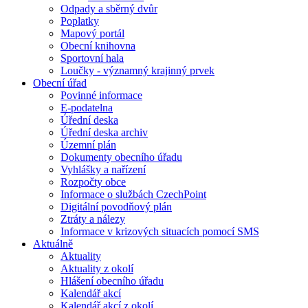
Odpady a sběrný dvůr
Poplatky
Mapový portál
Obecní knihovna
Sportovní hala
Loučky - významný krajinný prvek
Obecní úřad
Povinné informace
E-podatelna
Úřední deska
Úřední deska archiv
Územní plán
Dokumenty obecního úřadu
Vyhlášky a nařízení
Rozpočty obce
Informace o službách CzechPoint
Digitální povodňový plán
Ztráty a nálezy
Informace v krizových situacích pomocí SMS
Aktuálně
Aktuality
Aktuality z okolí
Hlášení obecního úřadu
Kalendář akcí
Kalendář akcí z okolí