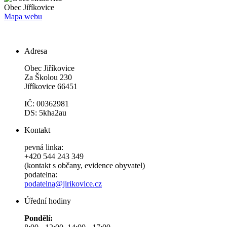
Obec
Jiříkovice
Mapa webu
Adresa
Obec Jiříkovice
Za Školou 230
Jiříkovice 66451
IČ: 00362981
DS: 5kha2au
Kontakt
pevná linka:
+420 544 243 349
(kontakt s občany, evidence obyvatel)
podatelna:
podatelna@jirikovice.cz
Úřední hodiny
Pondělí: