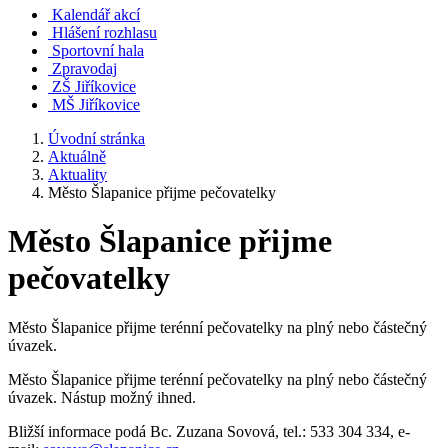
Kalendář akcí
Hlášení rozhlasu
Sportovní hala
Zpravodaj
ZŠ Jiříkovice
MŠ Jiříkovice
Úvodní stránka
Aktuálně
Aktuality
Město Šlapanice přijme pečovatelky
Město Šlapanice přijme
pečovatelky
Město Šlapanice přijme terénní pečovatelky na plný nebo částečný
úvazek.
Město Šlapanice přijme terénní pečovatelky na plný nebo částečný
úvazek. Nástup možný ihned.
Bližší informace podá Bc. Zuzana Sovová, tel.: 533 304 334, e-