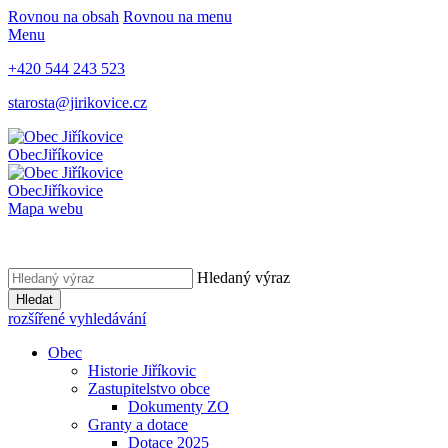
Rovnou na obsah
Rovnou na menu
Menu
+420 544 243 523
starosta@jirikovice.cz
Obec
Jiříkovice
Obec
Jiříkovice
Mapa webu
Hledaný výraz
Hledat
rozšířené vyhledávání
Obec
Historie Jiříkovic
Zastupitelstvo obce
Dokumenty ZO
Granty a dotace
Dotace 2025