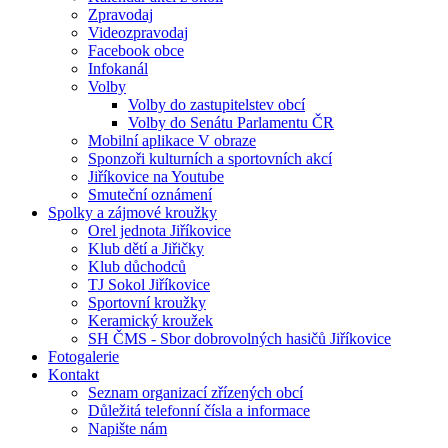
Zpravodaj
Videozpravodaj
Facebook obce
Infokanál
Volby
Volby do zastupitelstev obcí
Volby do Senátu Parlamentu ČR
Mobilní aplikace V obraze
Sponzoři kulturních a sportovních akcí
Jiříkovice na Youtube
Smuteční oznámení
Spolky a zájmové kroužky
Orel jednota Jiříkovice
Klub dětí a Jiřičky
Klub důchodců
TJ Sokol Jiříkovice
Sportovní kroužky
Keramický kroužek
SH ČMS - Sbor dobrovolných hasičů Jiříkovice
Fotogalerie
Kontakt
Seznam organizací zřízených obcí
Důležitá telefonní čísla a informace
Napište nám