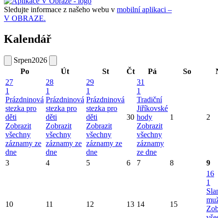
Sledujte informace z našeho webu v
mobilní aplikaci –
V OBRAZE.
Kalendář
Srpen
2026
Po
Út
St
Čt
Pá
So
27
28
29
31
1
1
1
1
Prázdninová
Prázdninová
Prázdninová
Tradiční
stezka pro
stezka pro
stezka pro
Jiříkovské
děti
děti
děti
30
hody
1
2
Zobrazit
Zobrazit
Zobrazit
Zobrazit
všechny
všechny
všechny
všechny
záznamy ze
záznamy ze
záznamy ze
záznamy
dne
dne
dne
ze dne
3
4
5
6
7
8
9
16
1
Sla
mu
10
11
12
13
14
15
Zob
vše