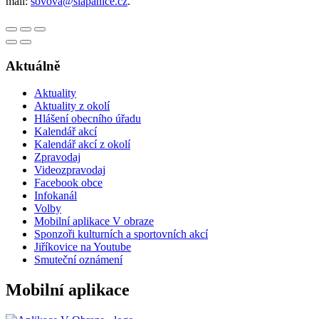
mail:
sovova@slapanice.cz
.
Aktuálně
Aktuality
Aktuality z okolí
Hlášení obecního úřadu
Kalendář akcí
Kalendář akcí z okolí
Zpravodaj
Videozpravodaj
Facebook obce
Infokanál
Volby
Mobilní aplikace V obraze
Sponzoři kulturních a sportovních akcí
Jiříkovice na Youtube
Smuteční oznámení
Mobilní aplikace