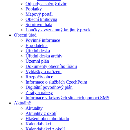
Odpady a sběrný dvůr
Poplatky
Mapový portál
Obecní knihovna
Sportovní hala
Loučky - významný krajinný prvek
Obecní úřad
Povinné informace
E-podatelna
Úřední deska
Úřední deska archiv
Územní plán
Dokumenty obecního úřadu
Vyhlášky a nařízení
Rozpočty obce
Informace o službách CzechPoint
Digitální povodňový plán
Ztráty a nálezy
Informace v krizových situacích pomocí SMS
Aktuálně
Aktuality
Aktuality z okolí
Hlášení obecního úřadu
Kalendář akcí
Kalendář akcí z okolí