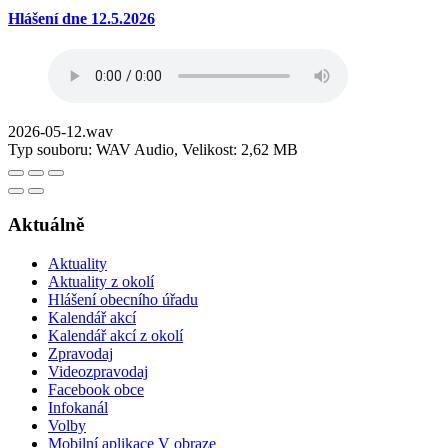
Hlášení dne 12.5.2026
2026-05-12.wav
Typ souboru: WAV Audio, Velikost: 2,62 MB
Aktuálně
Aktuality
Aktuality z okolí
Hlášení obecního úřadu
Kalendář akcí
Kalendář akcí z okolí
Zpravodaj
Videozpravodaj
Facebook obce
Infokanál
Volby
Mobilní aplikace V obraze