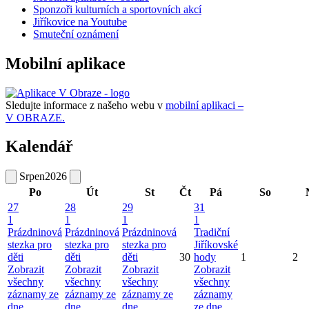
Sponzoři kulturních a sportovních akcí
Jiříkovice na Youtube
Smuteční oznámení
Mobilní aplikace
Sledujte informace z našeho webu v
mobilní aplikaci –
V OBRAZE.
Kalendář
Srpen
2026
Po
Út
St
Čt
Pá
So
27
28
29
31
1
1
1
1
Prázdninová
Prázdninová
Prázdninová
Tradiční
stezka pro
stezka pro
stezka pro
Jiříkovské
děti
děti
děti
30
hody
1
2
Zobrazit
Zobrazit
Zobrazit
Zobrazit
všechny
všechny
všechny
všechny
záznamy ze
záznamy ze
záznamy ze
záznamy
dne
dne
dne
ze dne