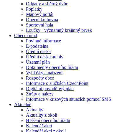
Odpady a sběrný dvůr
Poplatky
Mapový portál
Obecní knihovna
Sportovní hala
Loučky - významný krajinný prvek
Obecní úřad
Povinné informace
E-podatelna
Úřední deska
Úřední deska archiv
Územní plán
Dokumenty obecního úřadu
Vyhlášky a nařízení
Rozpočty obce
Informace o službách CzechPoint
Digitální povodňový plán
Ztráty a nálezy
Informace v krizových situacích pomocí SMS
Aktuálně
Aktuality
Aktuality z okolí
Hlášení obecního úřadu
Kalendář akcí
Kalendář akcí z okolí