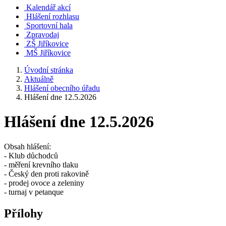
Kalendář akcí
Hlášení rozhlasu
Sportovní hala
Zpravodaj
ZŠ Jiříkovice
MŠ Jiříkovice
Úvodní stránka
Aktuálně
Hlášení obecního úřadu
Hlášení dne 12.5.2026
Hlášení dne 12.5.2026
Obsah hlášení:
- Klub důchodců
- měření krevního tlaku
- Český den proti rakovině
- prodej ovoce a zeleniny
- turnaj v petanque
Přílohy