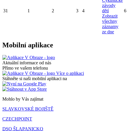
Cyklistické
závody
31
1
2
3
4
dětí
6
Zobrazit
všechny
záznamy
ze dne
Mobilní aplikace
Aktuální informace od nás
Přímo ve vašem telefonu
Více o aplikaci
Stáhněte si naši mobilní aplikaci na
Mohlo by Vás zajímat
SLAVKOVSKÉ BOJIŠTĚ
CZECHPOINT
DSO ŠLAPANICKO