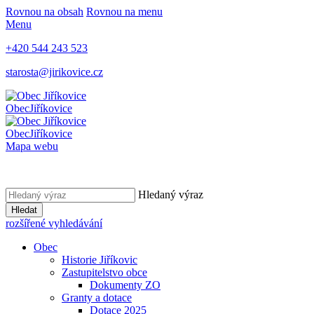
Rovnou na obsah
Rovnou na menu
Menu
+420 544 243 523
starosta@jirikovice.cz
Obec
Jiříkovice
Obec
Jiříkovice
Mapa webu
Hledaný výraz
Hledat
rozšířené vyhledávání
Obec
Historie Jiříkovic
Zastupitelstvo obce
Dokumenty ZO
Granty a dotace
Dotace 2025