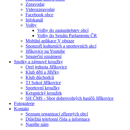
Zpravodaj
Videozpravodaj
Facebook obce
Infokanál
Volby
Volby do zastupitelstev obcí
Volby do Senátu Parlamentu ČR
Mobilní aplikace V obraze
Sponzoři kulturních a sportovních akcí
Jiříkovice na Youtube
Smuteční oznámení
Spolky a zájmové kroužky
Orel jednota Jiříkovice
Klub dětí a Jiřičky
Klub důchodců
TJ Sokol Jiříkovice
Sportovní kroužky
Keramický kroužek
SH ČMS - Sbor dobrovolných hasičů Jiříkovice
Fotogalerie
Kontakt
Seznam organizací zřízených obcí
Důležitá telefonní čísla a informace
Napište nám