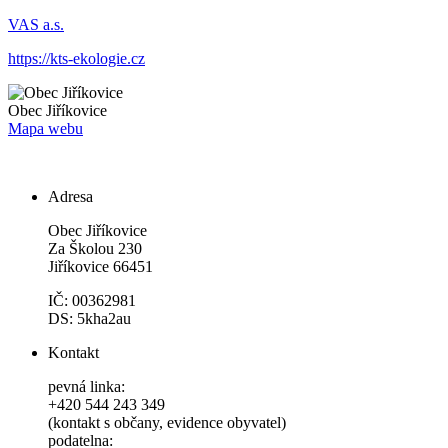
VAS a.s.
https://kts-ekologie.cz
Obec
Jiříkovice
Mapa webu
Adresa
Obec Jiříkovice
Za Školou 230
Jiříkovice 66451
IČ: 00362981
DS: 5kha2au
Kontakt
pevná linka:
+420 544 243 349
(kontakt s občany, evidence obyvatel)
podatelna: