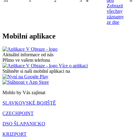
31
1
2
3
4
dětí
6
Zobrazit
všechny
záznamy
ze dne
Mobilní aplikace
Aktuální informace od nás
Přímo ve vašem telefonu
Více o aplikaci
Stáhněte si naši mobilní aplikaci na
Mohlo by Vás zajímat
SLAVKOVSKÉ BOJIŠTĚ
CZECHPOINT
DSO ŠLAPANICKO
KRIZPORT