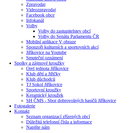
Zpravodaj
Videozpravodaj
Facebook obce
Infokanál
Volby
Volby do zastupitelstev obcí
Volby do Senátu Parlamentu ČR
Mobilní aplikace V obraze
Sponzoři kulturních a sportovních akcí
Jiříkovice na Youtube
Smuteční oznámení
Spolky a zájmové kroužky
Orel jednota Jiříkovice
Klub dětí a Jiřičky
Klub důchodců
TJ Sokol Jiříkovice
Sportovní kroužky
Keramický kroužek
SH ČMS - Sbor dobrovolných hasičů Jiříkovice
Fotogalerie
Kontakt
Seznam organizací zřízených obcí
Důležitá telefonní čísla a informace
Napište nám