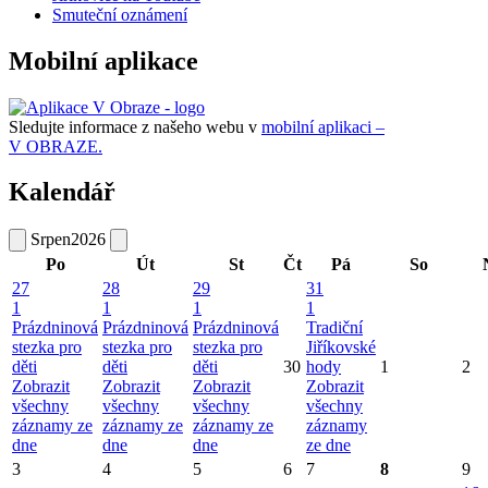
Smuteční oznámení
Mobilní aplikace
Sledujte informace z našeho webu v
mobilní aplikaci –
V OBRAZE.
Kalendář
Srpen
2026
Po
Út
St
Čt
Pá
So
27
28
29
31
1
1
1
1
Prázdninová
Prázdninová
Prázdninová
Tradiční
stezka pro
stezka pro
stezka pro
Jiříkovské
děti
děti
děti
30
hody
1
2
Zobrazit
Zobrazit
Zobrazit
Zobrazit
všechny
všechny
všechny
všechny
záznamy ze
záznamy ze
záznamy ze
záznamy
dne
dne
dne
ze dne
3
4
5
6
7
8
9