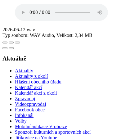
2026-06-12.wav
Typ souboru: WAV Audio, Velikost: 2,34 MB
Aktuálně
Aktuality
Aktuality z okolí
Hlášení obecního úřadu
Kalendář akcí
Kalendář akcí z okolí
Zpravodaj
Videozpravodaj
Facebook obce
Infokanál
Volby
Mobilní aplikace V obraze
Sponzoři kulturních a sportovních akcí
Jiříkovice na Youtube