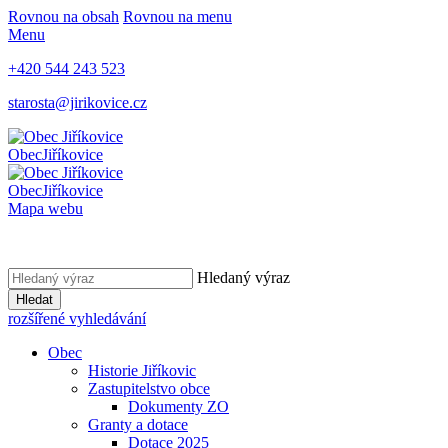
Rovnou na obsah
Rovnou na menu
Menu
+420 544 243 523
starosta@jirikovice.cz
Obec
Jiříkovice
Obec
Jiříkovice
Mapa webu
Hledaný výraz
Hledat
rozšířené vyhledávání
Obec
Historie Jiříkovic
Zastupitelstvo obce
Dokumenty ZO
Granty a dotace
Dotace 2025