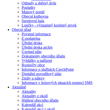
Odpady a sběrný dvůr
Poplatky
Mapový portál
Obecní knihovna
Sportovní hala
Loučky - významný krajinný prvek
Obecní úřad
Povinné informace
E-podatelna
Úřední deska
Úřední deska archiv
Územní plán
Dokumenty obecního úřadu
Vyhlášky a nařízení
Rozpočty obce
Informace o službách CzechPoint
Digitální povodňový plán
Ztráty a nálezy
Informace v krizových situacích pomocí SMS
Aktuálně
Aktuality
Aktuality z okolí
Hlášení obecního úřadu
Kalendář akcí
Kalendář akcí z okolí