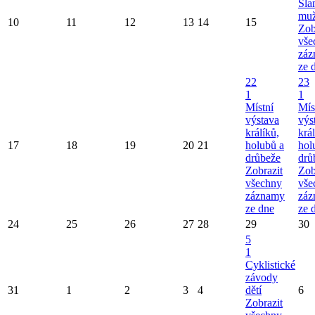
Sla
mu
10
11
12
13
14
15
Zob
vše
záz
ze 
22
23
1
1
Místní
Mís
výstava
výs
králíků,
král
17
18
19
20
21
holubů a
hol
drůbeže
drů
Zobrazit
Zob
všechny
vše
záznamy
záz
ze dne
ze 
24
25
26
27
28
29
30
5
1
Cyklistické
závody
31
1
2
3
4
dětí
6
Zobrazit