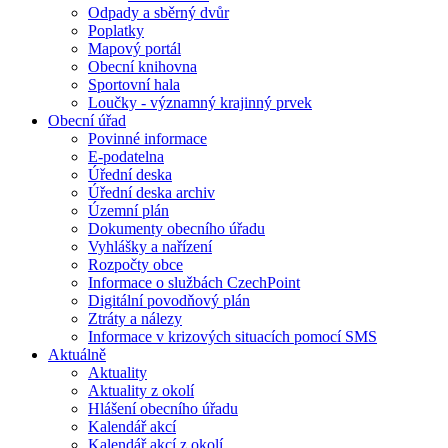
Odpady a sběrný dvůr
Poplatky
Mapový portál
Obecní knihovna
Sportovní hala
Loučky - významný krajinný prvek
Obecní úřad
Povinné informace
E-podatelna
Úřední deska
Úřední deska archiv
Územní plán
Dokumenty obecního úřadu
Vyhlášky a nařízení
Rozpočty obce
Informace o službách CzechPoint
Digitální povodňový plán
Ztráty a nálezy
Informace v krizových situacích pomocí SMS
Aktuálně
Aktuality
Aktuality z okolí
Hlášení obecního úřadu
Kalendář akcí
Kalendář akcí z okolí