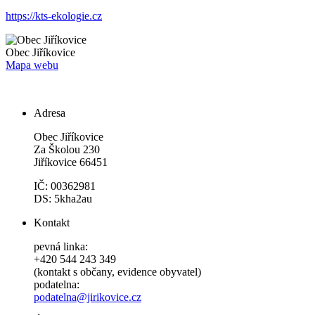
https://kts-ekologie.cz
Obec
Jiříkovice
Mapa webu
Adresa
Obec Jiříkovice
Za Školou 230
Jiříkovice 66451
IČ: 00362981
DS: 5kha2au
Kontakt
pevná linka:
+420 544 243 349
(kontakt s občany, evidence obyvatel)
podatelna:
podatelna@jirikovice.cz