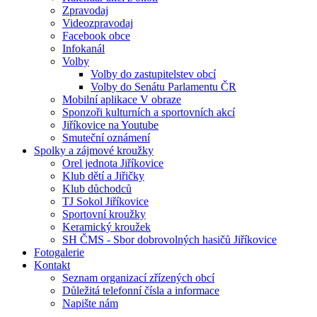
Zpravodaj
Videozpravodaj
Facebook obce
Infokanál
Volby
Volby do zastupitelstev obcí
Volby do Senátu Parlamentu ČR
Mobilní aplikace V obraze
Sponzoři kulturních a sportovních akcí
Jiříkovice na Youtube
Smuteční oznámení
Spolky a zájmové kroužky
Orel jednota Jiříkovice
Klub dětí a Jiřičky
Klub důchodců
TJ Sokol Jiříkovice
Sportovní kroužky
Keramický kroužek
SH ČMS - Sbor dobrovolných hasičů Jiříkovice
Fotogalerie
Kontakt
Seznam organizací zřízených obcí
Důležitá telefonní čísla a informace
Napište nám