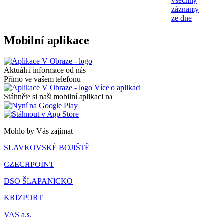
všechny
záznamy
ze dne
Mobilní aplikace
Aktuální informace od nás
Přímo ve vašem telefonu
Více o aplikaci
Stáhněte si naši mobilní aplikaci na
Mohlo by Vás zajímat
SLAVKOVSKÉ BOJIŠTĚ
CZECHPOINT
DSO ŠLAPANICKO
KRIZPORT
VAS a.s.