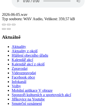
2026-06-05.wav
Typ souboru: WAV Audio, Velikost: 359,57 kB
Aktuálně
Aktuality
Aktuality z okolí
Hlášení obecního úřadu
Kalendář akcí
Kalendář akcí z okolí
Zpravodaj
Videozpravodaj
Facebook obce
Infokanál
Volby
Mobilní aplikace V obraze
Sponzoři kulturních a sportovních akcí
Jiříkovice na Youtube
Smuteční oznámení