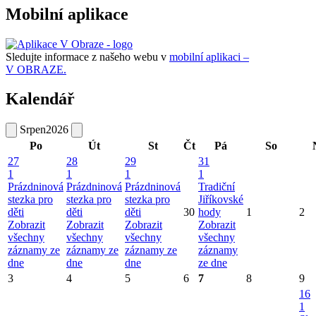
Mobilní aplikace
Sledujte informace z našeho webu v
mobilní aplikaci –
V OBRAZE.
Kalendář
Srpen
2026
Po
Út
St
Čt
Pá
So
27
28
29
31
1
1
1
1
Prázdninová
Prázdninová
Prázdninová
Tradiční
stezka pro
stezka pro
stezka pro
Jiříkovské
děti
děti
děti
30
hody
1
2
Zobrazit
Zobrazit
Zobrazit
Zobrazit
všechny
všechny
všechny
všechny
záznamy ze
záznamy ze
záznamy ze
záznamy
dne
dne
dne
ze dne
3
4
5
6
7
8
9
16
1