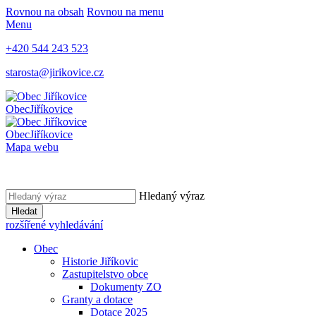
Rovnou na obsah
Rovnou na menu
Menu
+420 544 243 523
starosta@jirikovice.cz
Obec
Jiříkovice
Obec
Jiříkovice
Mapa webu
Hledaný výraz
Hledat
rozšířené vyhledávání
Obec
Historie Jiříkovic
Zastupitelstvo obce
Dokumenty ZO
Granty a dotace
Dotace 2025