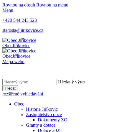
Rovnou na obsah
Rovnou na menu
Menu
+420 544 243 523
starosta@jirikovice.cz
Obec
Jiříkovice
Obec
Jiříkovice
Mapa webu
Hledaný výraz
Hledat
rozšířené vyhledávání
Obec
Historie Jiříkovic
Zastupitelstvo obce
Dokumenty ZO
Granty a dotace
Dotace 2025