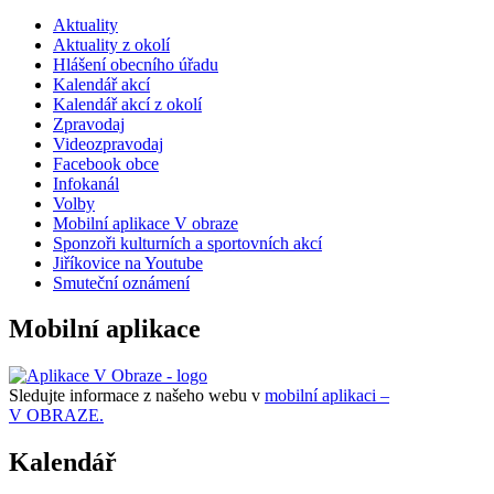
Aktuality
Aktuality z okolí
Hlášení obecního úřadu
Kalendář akcí
Kalendář akcí z okolí
Zpravodaj
Videozpravodaj
Facebook obce
Infokanál
Volby
Mobilní aplikace V obraze
Sponzoři kulturních a sportovních akcí
Jiříkovice na Youtube
Smuteční oznámení
Mobilní aplikace
Sledujte informace z našeho webu v
mobilní aplikaci –
V OBRAZE.
Kalendář