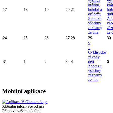
výstava
výs
králíků,
král
17
18
19
20
21
holubů a
hol
drůbeže
drů
Zobrazit
Zob
všechny
vše
záznamy
záz
ze dne
ze 
24
25
26
27
28
29
30
5
1
Cyklistické
závody
31
1
2
3
4
dětí
6
Zobrazit
všechny
záznamy
ze dne
Mobilní aplikace
Aktuální informace od nás
Přímo ve vašem telefonu