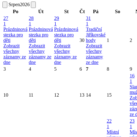
Srpen
2026
Po
Út
St
Čt
Pá
So
27
28
29
31
1
1
1
1
Prázdninová
Prázdninová
Prázdninová
Tradiční
stezka pro
stezka pro
stezka pro
Jiříkovské
děti
děti
děti
30
hody
1
2
Zobrazit
Zobrazit
Zobrazit
Zobrazit
všechny
všechny
všechny
všechny
záznamy ze
záznamy ze
záznamy ze
záznamy
dne
dne
dne
ze dne
3
4
5
6
7
8
9
16
1
Sla
mu
10
11
12
13
14
15
Zob
vše
záz
ze 
22
23
1
1
Místní
Mís