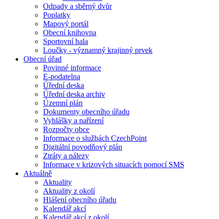
Odpady a sběrný dvůr
Poplatky
Mapový portál
Obecní knihovna
Sportovní hala
Loučky - významný krajinný prvek
Obecní úřad
Povinné informace
E-podatelna
Úřední deska
Úřední deska archiv
Územní plán
Dokumenty obecního úřadu
Vyhlášky a nařízení
Rozpočty obce
Informace o službách CzechPoint
Digitální povodňový plán
Ztráty a nálezy
Informace v krizových situacích pomocí SMS
Aktuálně
Aktuality
Aktuality z okolí
Hlášení obecního úřadu
Kalendář akcí
Kalendář akcí z okolí