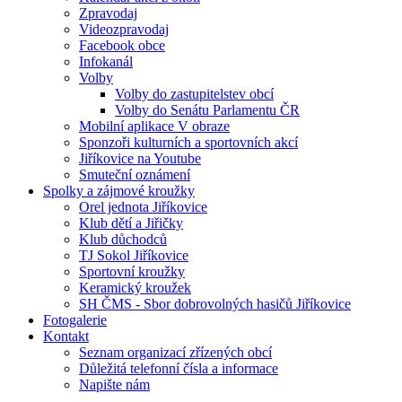
Zpravodaj
Videozpravodaj
Facebook obce
Infokanál
Volby
Volby do zastupitelstev obcí
Volby do Senátu Parlamentu ČR
Mobilní aplikace V obraze
Sponzoři kulturních a sportovních akcí
Jiříkovice na Youtube
Smuteční oznámení
Spolky a zájmové kroužky
Orel jednota Jiříkovice
Klub dětí a Jiřičky
Klub důchodců
TJ Sokol Jiříkovice
Sportovní kroužky
Keramický kroužek
SH ČMS - Sbor dobrovolných hasičů Jiříkovice
Fotogalerie
Kontakt
Seznam organizací zřízených obcí
Důležitá telefonní čísla a informace
Napište nám