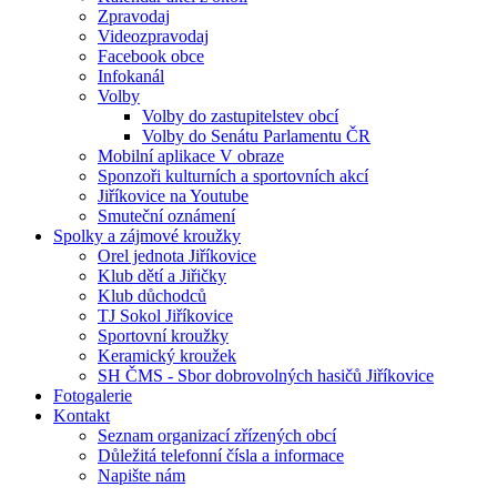
Zpravodaj
Videozpravodaj
Facebook obce
Infokanál
Volby
Volby do zastupitelstev obcí
Volby do Senátu Parlamentu ČR
Mobilní aplikace V obraze
Sponzoři kulturních a sportovních akcí
Jiříkovice na Youtube
Smuteční oznámení
Spolky a zájmové kroužky
Orel jednota Jiříkovice
Klub dětí a Jiřičky
Klub důchodců
TJ Sokol Jiříkovice
Sportovní kroužky
Keramický kroužek
SH ČMS - Sbor dobrovolných hasičů Jiříkovice
Fotogalerie
Kontakt
Seznam organizací zřízených obcí
Důležitá telefonní čísla a informace
Napište nám