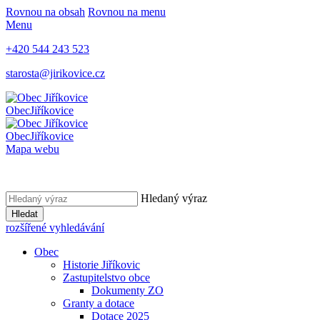
Rovnou na obsah
Rovnou na menu
Menu
+420 544 243 523
starosta@jirikovice.cz
Obec
Jiříkovice
Obec
Jiříkovice
Mapa webu
Hledaný výraz
Hledat
rozšířené vyhledávání
Obec
Historie Jiříkovic
Zastupitelstvo obce
Dokumenty ZO
Granty a dotace
Dotace 2025