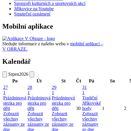
Sponzoři kulturních a sportovních akcí
Jiříkovice na Youtube
Smuteční oznámení
Mobilní aplikace
Sledujte informace z našeho webu v
mobilní aplikaci –
V OBRAZE.
Kalendář
Srpen
2026
Po
Út
St
Čt
Pá
So
27
28
29
31
1
1
1
1
Prázdninová
Prázdninová
Prázdninová
Tradiční
stezka pro
stezka pro
stezka pro
Jiříkovské
děti
děti
děti
30
hody
1
2
Zobrazit
Zobrazit
Zobrazit
Zobrazit
všechny
všechny
všechny
všechny
záznamy ze
záznamy ze
záznamy ze
záznamy
dne
dne
dne
ze dne