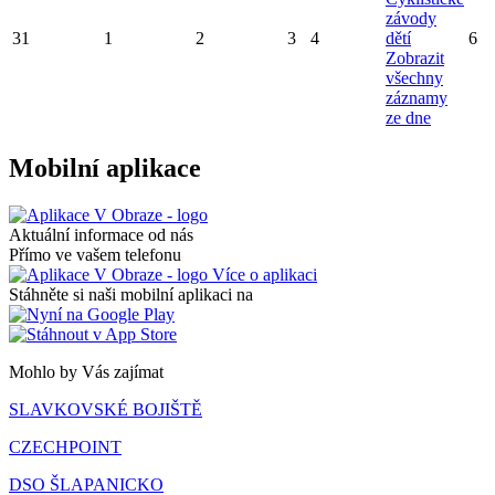
závody
31
1
2
3
4
dětí
6
Zobrazit
všechny
záznamy
ze dne
Mobilní aplikace
Aktuální informace od nás
Přímo ve vašem telefonu
Více o aplikaci
Stáhněte si naši mobilní aplikaci na
Mohlo by Vás zajímat
SLAVKOVSKÉ BOJIŠTĚ
CZECHPOINT
DSO ŠLAPANICKO