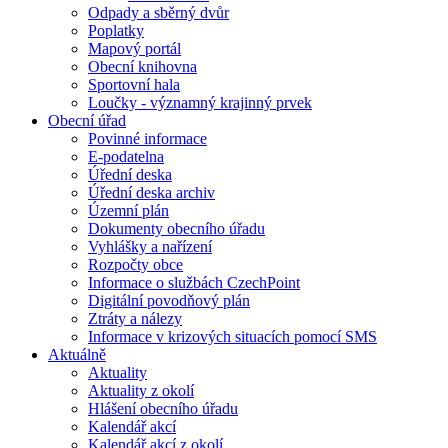
Odpady a sběrný dvůr
Poplatky
Mapový portál
Obecní knihovna
Sportovní hala
Loučky - významný krajinný prvek
Obecní úřad
Povinné informace
E-podatelna
Úřední deska
Úřední deska archiv
Územní plán
Dokumenty obecního úřadu
Vyhlášky a nařízení
Rozpočty obce
Informace o službách CzechPoint
Digitální povodňový plán
Ztráty a nálezy
Informace v krizových situacích pomocí SMS
Aktuálně
Aktuality
Aktuality z okolí
Hlášení obecního úřadu
Kalendář akcí
Kalendář akcí z okolí