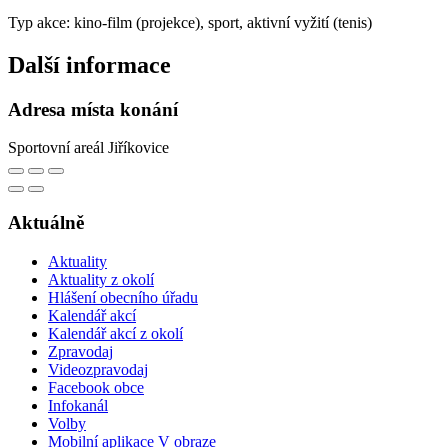
Typ akce: kino-film (projekce), sport, aktivní vyžití (tenis)
Další informace
Adresa místa konání
Sportovní areál Jiříkovice
Aktuálně
Aktuality
Aktuality z okolí
Hlášení obecního úřadu
Kalendář akcí
Kalendář akcí z okolí
Zpravodaj
Videozpravodaj
Facebook obce
Infokanál
Volby
Mobilní aplikace V obraze