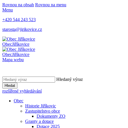
Rovnou na obsah
Rovnou na menu
Menu
+420 544 243 523
starosta@jirikovice.cz
Obec
Jiříkovice
Obec
Jiříkovice
Mapa webu
Hledaný výraz
Hledat
rozšířené vyhledávání
Obec
Historie Jiříkovic
Zastupitelstvo obce
Dokumenty ZO
Granty a dotace
Dotace 2025