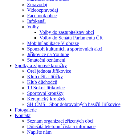
Zpravodaj
Videozpravodaj
Facebook obce
Infokanál
Volby
Volby do zastupitelstev obcí
Volby do Senátu Parlamentu ČR
Mobilní aplikace V obraze
Sponzoři kulturních a sportovních akcí
Jiříkovice na Youtube
Smuteční oznámení
Spolky a zájmové kroužky
Orel jednota Jiříkovice
Klub dětí a Jiřičky
Klub důchodců
TJ Sokol Jiříkovice
Sportovní kroužky
Keramický kroužek
SH ČMS - Sbor dobrovolných hasičů Jiříkovice
Fotogalerie
Kontakt
Seznam organizací zřízených obcí
Důležitá telefonní čísla a informace
Napište nám