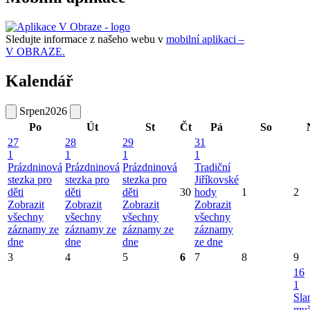
Sledujte informace z našeho webu v
mobilní aplikaci –
V OBRAZE.
Kalendář
Srpen
2026
Po
Út
St
Čt
Pá
So
27
28
29
31
1
1
1
1
Prázdninová
Prázdninová
Prázdninová
Tradiční
stezka pro
stezka pro
stezka pro
Jiříkovské
děti
děti
děti
30
hody
1
2
Zobrazit
Zobrazit
Zobrazit
Zobrazit
všechny
všechny
všechny
všechny
záznamy ze
záznamy ze
záznamy ze
záznamy
dne
dne
dne
ze dne
3
4
5
6
7
8
9
16
1
Sla
mu