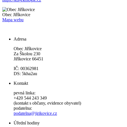
Obec
Jiříkovice
Mapa webu
Adresa
Obec Jiříkovice
Za Školou 230
Jiříkovice 66451
IČ: 00362981
DS: 5kha2au
Kontakt
pevná linka:
+420 544 243 349
(kontakt s občany, evidence obyvatel)
podatelna:
podatelna@jirikovice.cz
Úřední hodiny