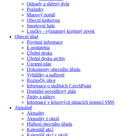
Odpady a sběrný dvůr
Poplatky
Mapový portál
Obecní knihovna
Sportovní hala
Loučky - významný krajinný prvek
Obecní úřad
Povinné informace
E-podatelna
Úřední deska
Úřední deska archiv
Územní plán
Dokumenty obecního úřadu
Vyhlášky a nařízení
Rozpočty obce
Informace o službách CzechPoint
Digitální povodňový plán
Ztráty a nálezy
Informace v krizových situacích pomocí SMS
Aktuálně
Aktuality
Aktuality z okolí
Hlášení obecního úřadu
Kalendář akcí
Kalendář akcí z okolí