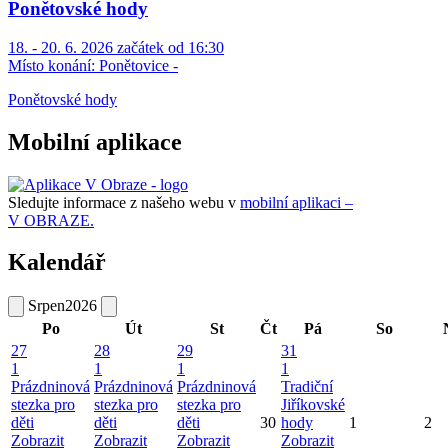
Ponětovské hody
18. - 20. 6. 2026 začátek od 16:30
Místo konání:
Ponětovice -
Ponětovské hody
Mobilní aplikace
Sledujte informace z našeho webu v
mobilní aplikaci –
V OBRAZE.
Kalendář
Srpen
2026
Po
Út
St
Čt
Pá
So
27
28
29
31
1
1
1
1
Prázdninová
Prázdninová
Prázdninová
Tradiční
stezka pro
stezka pro
stezka pro
Jiříkovské
děti
děti
děti
30
hody
1
2
Zobrazit
Zobrazit
Zobrazit
Zobrazit