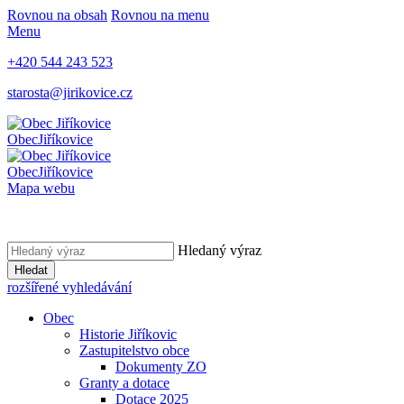
Rovnou na obsah
Rovnou na menu
Menu
+420 544 243 523
starosta@jirikovice.cz
Obec
Jiříkovice
Obec
Jiříkovice
Mapa webu
Hledaný výraz
Hledat
rozšířené vyhledávání
Obec
Historie Jiříkovic
Zastupitelstvo obce
Dokumenty ZO
Granty a dotace
Dotace 2025