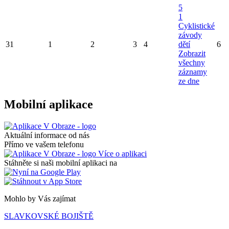
5
1
Cyklistické
závody
31
1
2
3
4
dětí
6
Zobrazit
všechny
záznamy
ze dne
Mobilní aplikace
Aktuální informace od nás
Přímo ve vašem telefonu
Více o aplikaci
Stáhněte si naši mobilní aplikaci na
Mohlo by Vás zajímat
SLAVKOVSKÉ BOJIŠTĚ