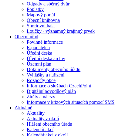
Odpady a sběrný dvůr
Poplatky
Mapový portál
Obecní knihovna
Sportovní hala
Loučky - významný krajinný prvek
Obecní úřad
Povinné informace
E-podatelna
Úřední deska
Úřední deska archiv
Územní plán
Dokumenty obecního úřadu
Vyhlášky a nařízení
Rozpočty obce
Informace o službách CzechPoint
Digitální povodňový plán
Ztráty a nálezy
Informace v krizových situacích pomocí SMS
Aktuálně
Aktuality
Aktuality z okolí
Hlášení obecního úřadu
Kalendář akcí
Kalendář akcí z okolí