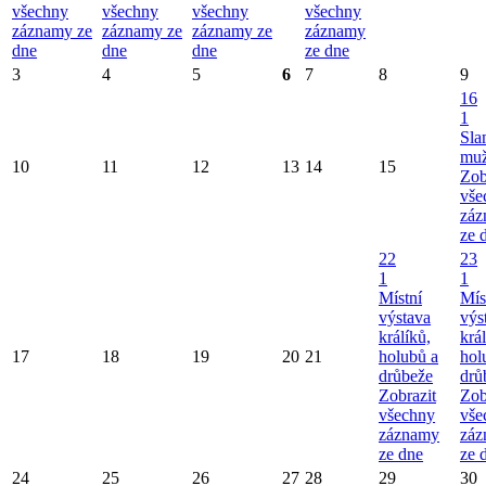
všechny
všechny
všechny
všechny
záznamy ze
záznamy ze
záznamy ze
záznamy
dne
dne
dne
ze dne
3
4
5
6
7
8
9
16
1
Sla
mu
10
11
12
13
14
15
Zob
vše
záz
ze 
22
23
1
1
Místní
Mís
výstava
výs
králíků,
král
17
18
19
20
21
holubů a
hol
drůbeže
drů
Zobrazit
Zob
všechny
vše
záznamy
záz
ze dne
ze 
24
25
26
27
28
29
30