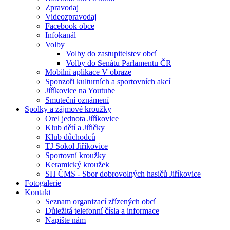
Zpravodaj
Videozpravodaj
Facebook obce
Infokanál
Volby
Volby do zastupitelstev obcí
Volby do Senátu Parlamentu ČR
Mobilní aplikace V obraze
Sponzoři kulturních a sportovních akcí
Jiříkovice na Youtube
Smuteční oznámení
Spolky a zájmové kroužky
Orel jednota Jiříkovice
Klub dětí a Jiřičky
Klub důchodců
TJ Sokol Jiříkovice
Sportovní kroužky
Keramický kroužek
SH ČMS - Sbor dobrovolných hasičů Jiříkovice
Fotogalerie
Kontakt
Seznam organizací zřízených obcí
Důležitá telefonní čísla a informace
Napište nám