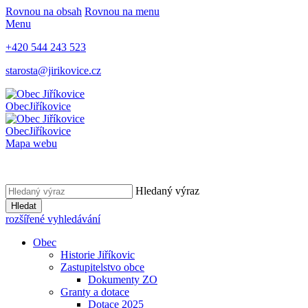
Rovnou na obsah
Rovnou na menu
Menu
+420 544 243 523
starosta@jirikovice.cz
Obec
Jiříkovice
Obec
Jiříkovice
Mapa webu
Hledaný výraz
Hledat
rozšířené vyhledávání
Obec
Historie Jiříkovic
Zastupitelstvo obce
Dokumenty ZO
Granty a dotace
Dotace 2025