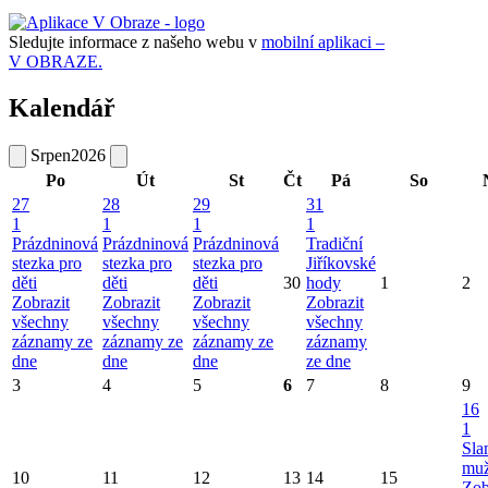
Sledujte informace z našeho webu v
mobilní aplikaci –
V OBRAZE.
Kalendář
Srpen
2026
Po
Út
St
Čt
Pá
So
27
28
29
31
1
1
1
1
Prázdninová
Prázdninová
Prázdninová
Tradiční
stezka pro
stezka pro
stezka pro
Jiříkovské
děti
děti
děti
30
hody
1
2
Zobrazit
Zobrazit
Zobrazit
Zobrazit
všechny
všechny
všechny
všechny
záznamy ze
záznamy ze
záznamy ze
záznamy
dne
dne
dne
ze dne
3
4
5
6
7
8
9
16
1
Sla
mu
10
11
12
13
14
15
Zob