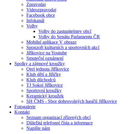
Zpravodaj
Videozpravodaj
Facebook obce
Infokanál
Volby
Volby do zastupitelstev obcí
Volby do Senátu Parlamentu ČR
Mobilní aplikace V obraze
Sponzoři kulturních a sportovních akcí
Jiříkovice na Youtube
Smuteční oznámení
Spolky a zájmové kroužky
Orel jednota Jiříkovice
Klub dětí a Jiřičky
Klub důchodců
TJ Sokol Jiříkovice
Sportovní kroužky
Keramický kroužek
SH ČMS - Sbor dobrovolných hasičů Jiříkovice
Fotogalerie
Kontakt
Seznam organizací zřízených obcí
Důležitá telefonní čísla a informace
Napište nám