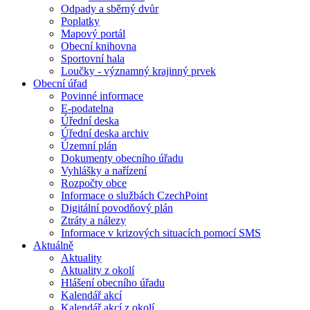
Odpady a sběrný dvůr
Poplatky
Mapový portál
Obecní knihovna
Sportovní hala
Loučky - významný krajinný prvek
Obecní úřad
Povinné informace
E-podatelna
Úřední deska
Úřední deska archiv
Územní plán
Dokumenty obecního úřadu
Vyhlášky a nařízení
Rozpočty obce
Informace o službách CzechPoint
Digitální povodňový plán
Ztráty a nálezy
Informace v krizových situacích pomocí SMS
Aktuálně
Aktuality
Aktuality z okolí
Hlášení obecního úřadu
Kalendář akcí
Kalendář akcí z okolí