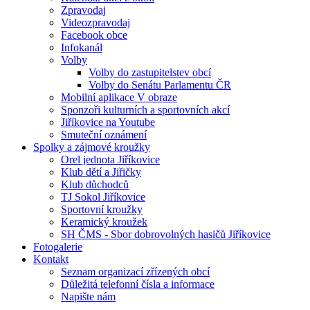
Zpravodaj
Videozpravodaj
Facebook obce
Infokanál
Volby
Volby do zastupitelstev obcí
Volby do Senátu Parlamentu ČR
Mobilní aplikace V obraze
Sponzoři kulturních a sportovních akcí
Jiříkovice na Youtube
Smuteční oznámení
Spolky a zájmové kroužky
Orel jednota Jiříkovice
Klub dětí a Jiřičky
Klub důchodců
TJ Sokol Jiříkovice
Sportovní kroužky
Keramický kroužek
SH ČMS - Sbor dobrovolných hasičů Jiříkovice
Fotogalerie
Kontakt
Seznam organizací zřízených obcí
Důležitá telefonní čísla a informace
Napište nám