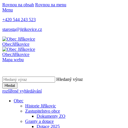
Rovnou na obsah
Rovnou na menu
Menu
+420 544 243 523
starosta@jirikovice.cz
Obec
Jiříkovice
Obec
Jiříkovice
Mapa webu
Hledaný výraz
Hledat
rozšířené vyhledávání
Obec
Historie Jiříkovic
Zastupitelstvo obce
Dokumenty ZO
Granty a dotace
Dotace 2025