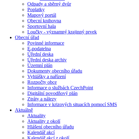
Odpady a sběrný dvůr
Poplatky
Mapový portál
Obecní knihovna
Sportovní hala
Loučky - významný krajinný prvek
Obecní úřad
Povinné informace
E-podatelna
Úřední deska
Úřední deska archiv
Územní plán
Dokumenty obecního úřadu
Vyhlášky a nařízení
Rozpočty obce
Informace o službách CzechPoint
Digitální povodňový plán
Ztráty a nálezy
Informace v krizových situacích pomocí SMS
Aktuálně
Aktuality
Aktuality z okolí
Hlášení obecního úřadu
Kalendář akcí
Kalendář akcí z okolí