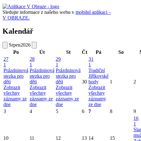
Sledujte informace z našeho webu v
mobilní aplikaci –
V OBRAZE.
Kalendář
Srpen
2026
Po
Út
St
Čt
Pá
So
27
28
29
31
1
1
1
1
Prázdninová
Prázdninová
Prázdninová
Tradiční
stezka pro
stezka pro
stezka pro
Jiříkovské
děti
děti
děti
30
hody
1
2
Zobrazit
Zobrazit
Zobrazit
Zobrazit
všechny
všechny
všechny
všechny
záznamy ze
záznamy ze
záznamy ze
záznamy
dne
dne
dne
ze dne
3
4
5
6
7
8
9
16
1
Sla
mu
10
11
12
13
14
15
Zob