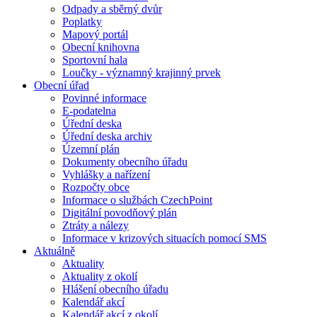
Odpady a sběrný dvůr
Poplatky
Mapový portál
Obecní knihovna
Sportovní hala
Loučky - významný krajinný prvek
Obecní úřad
Povinné informace
E-podatelna
Úřední deska
Úřední deska archiv
Územní plán
Dokumenty obecního úřadu
Vyhlášky a nařízení
Rozpočty obce
Informace o službách CzechPoint
Digitální povodňový plán
Ztráty a nálezy
Informace v krizových situacích pomocí SMS
Aktuálně
Aktuality
Aktuality z okolí
Hlášení obecního úřadu
Kalendář akcí
Kalendář akcí z okolí