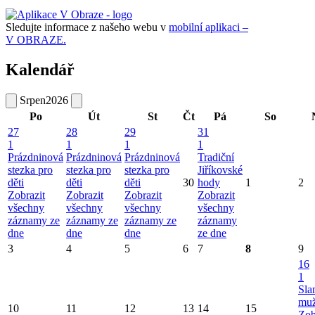
Sledujte informace z našeho webu v
mobilní aplikaci –
V OBRAZE.
Kalendář
Srpen
2026
Po
Út
St
Čt
Pá
So
27
28
29
31
1
1
1
1
Prázdninová
Prázdninová
Prázdninová
Tradiční
stezka pro
stezka pro
stezka pro
Jiříkovské
děti
děti
děti
30
hody
1
2
Zobrazit
Zobrazit
Zobrazit
Zobrazit
všechny
všechny
všechny
všechny
záznamy ze
záznamy ze
záznamy ze
záznamy
dne
dne
dne
ze dne
3
4
5
6
7
8
9
16
1
Sla
mu
10
11
12
13
14
15
Zob