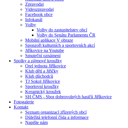
Zpravodaj
Videozpravodaj
Facebook obce
Infokanál
Volby
Volby do zastupitelstev obcí
Volby do Senátu Parlamentu ČR
Mobilní aplikace V obraze
Sponzoři kulturních a sportovních akcí
Jiříkovice na Youtube
Smuteční oznámení
Spolky a zájmové kroužky
Orel jednota Jiříkovice
Klub dětí a Jiřičky
Klub důchodců
TJ Sokol Jiříkovice
Sportovní kroužky
Keramický kroužek
SH ČMS - Sbor dobrovolných hasičů Jiříkovice
Fotogalerie
Kontakt
Seznam organizací zřízených obcí
Důležitá telefonní čísla a informace
Napište nám