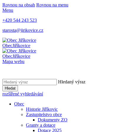
Rovnou na obsah
Rovnou na menu
Menu
+420 544 243 523
starosta@jirikovice.cz
Obec
Jiříkovice
Obec
Jiříkovice
Mapa webu
Hledaný výraz
Hledat
rozšířené vyhledávání
Obec
Historie Jiříkovic
Zastupitelstvo obce
Dokumenty ZO
Granty a dotace
Dotace 2025