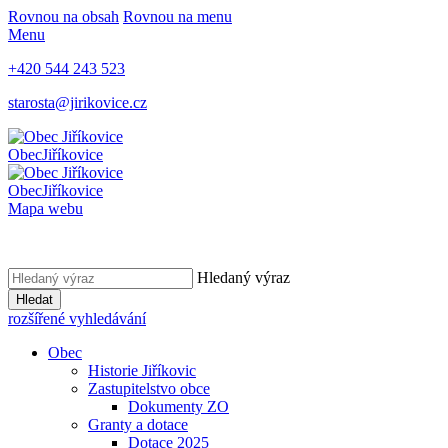
Rovnou na obsah
Rovnou na menu
Menu
+420 544 243 523
starosta@jirikovice.cz
Obec
Jiříkovice
Obec
Jiříkovice
Mapa webu
Hledaný výraz
Hledat
rozšířené vyhledávání
Obec
Historie Jiříkovic
Zastupitelstvo obce
Dokumenty ZO
Granty a dotace
Dotace 2025