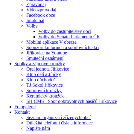
Zpravodaj
Videozpravodaj
Facebook obce
Infokanál
Volby
Volby do zastupitelstev obcí
Volby do Senátu Parlamentu ČR
Mobilní aplikace V obraze
Sponzoři kulturních a sportovních akcí
Jiříkovice na Youtube
Smuteční oznámení
Spolky a zájmové kroužky
Orel jednota Jiříkovice
Klub dětí a Jiřičky
Klub důchodců
TJ Sokol Jiříkovice
Sportovní kroužky
Keramický kroužek
SH ČMS - Sbor dobrovolných hasičů Jiříkovice
Fotogalerie
Kontakt
Seznam organizací zřízených obcí
Důležitá telefonní čísla a informace
Napište nám