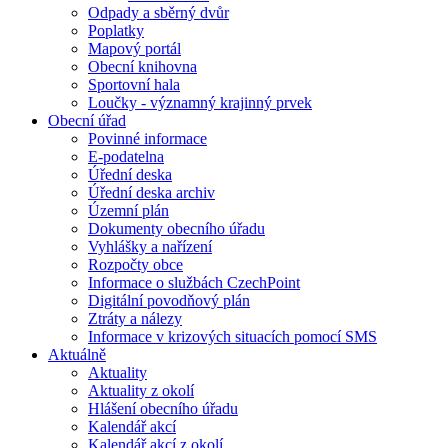
Odpady a sběrný dvůr
Poplatky
Mapový portál
Obecní knihovna
Sportovní hala
Loučky - významný krajinný prvek
Obecní úřad
Povinné informace
E-podatelna
Úřední deska
Úřední deska archiv
Územní plán
Dokumenty obecního úřadu
Vyhlášky a nařízení
Rozpočty obce
Informace o službách CzechPoint
Digitální povodňový plán
Ztráty a nálezy
Informace v krizových situacích pomocí SMS
Aktuálně
Aktuality
Aktuality z okolí
Hlášení obecního úřadu
Kalendář akcí
Kalendář akcí z okolí