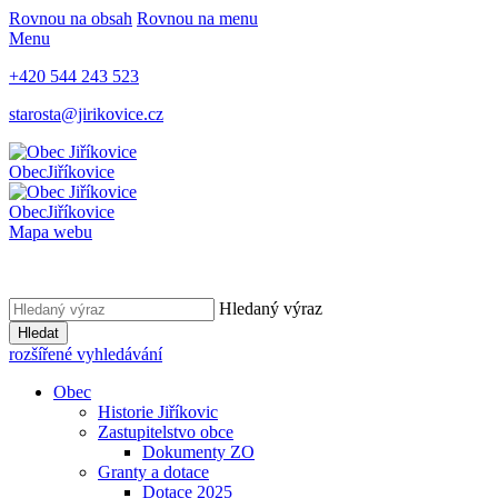
Rovnou na obsah
Rovnou na menu
Menu
+420 544 243 523
starosta@jirikovice.cz
Obec
Jiříkovice
Obec
Jiříkovice
Mapa webu
Hledaný výraz
Hledat
rozšířené vyhledávání
Obec
Historie Jiříkovic
Zastupitelstvo obce
Dokumenty ZO
Granty a dotace
Dotace 2025