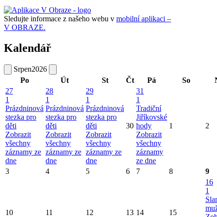
Sledujte informace z našeho webu v
mobilní aplikaci –
V OBRAZE.
Kalendář
Srpen
2026
Po
Út
St
Čt
Pá
So
27
28
29
31
1
1
1
1
Prázdninová
Prázdninová
Prázdninová
Tradiční
stezka pro
stezka pro
stezka pro
Jiříkovské
děti
děti
děti
30
hody
1
2
Zobrazit
Zobrazit
Zobrazit
Zobrazit
všechny
všechny
všechny
všechny
záznamy ze
záznamy ze
záznamy ze
záznamy
dne
dne
dne
ze dne
3
4
5
6
7
8
9
16
1
Sla
mu
10
11
12
13
14
15
Zob