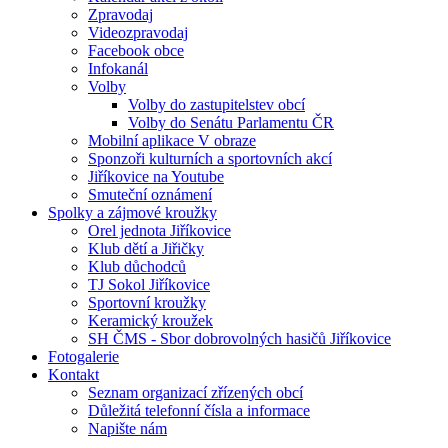
Zpravodaj
Videozpravodaj
Facebook obce
Infokanál
Volby
Volby do zastupitelstev obcí
Volby do Senátu Parlamentu ČR
Mobilní aplikace V obraze
Sponzoři kulturních a sportovních akcí
Jiříkovice na Youtube
Smuteční oznámení
Spolky a zájmové kroužky
Orel jednota Jiříkovice
Klub dětí a Jiřičky
Klub důchodců
TJ Sokol Jiříkovice
Sportovní kroužky
Keramický kroužek
SH ČMS - Sbor dobrovolných hasičů Jiříkovice
Fotogalerie
Kontakt
Seznam organizací zřízených obcí
Důležitá telefonní čísla a informace
Napište nám