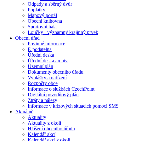
Odpady a sběrný dvůr
Poplatky
Mapový portál
Obecní knihovna
Sportovní hala
Loučky - významný krajinný prvek
Obecní úřad
Povinné informace
E-podatelna
Úřední deska
Úřední deska archiv
Územní plán
Dokumenty obecního úřadu
Vyhlášky a nařízení
Rozpočty obce
Informace o službách CzechPoint
Digitální povodňový plán
Ztráty a nálezy
Informace v krizových situacích pomocí SMS
Aktuálně
Aktuality
Aktuality z okolí
Hlášení obecního úřadu
Kalendář akcí
Kalendář akcí z okolí