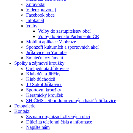
Zpravodaj
Videozpravodaj
Facebook obce
Infokanál
Volby
Volby do zastupitelstev obcí
Volby do Senátu Parlamentu ČR
Mobilní aplikace V obraze
Sponzoři kulturních a sportovních akcí
Jiříkovice na Youtube
Smuteční oznámení
Spolky a zájmové kroužky
Orel jednota Jiříkovice
Klub dětí a Jiřičky
Klub důchodců
TJ Sokol Jiříkovice
Sportovní kroužky
Keramický kroužek
SH ČMS - Sbor dobrovolných hasičů Jiříkovice
Fotogalerie
Kontakt
Seznam organizací zřízených obcí
Důležitá telefonní čísla a informace
Napište nám