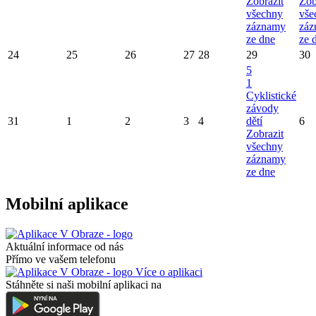
Zobrazit
Zob
všechny
vše
záznamy
záz
ze dne
ze 
24
25
26
27
28
29
30
5
1
Cyklistické
závody
31
1
2
3
4
dětí
6
Zobrazit
všechny
záznamy
ze dne
Mobilní aplikace
Aktuální informace od nás
Přímo ve vašem telefonu
Více o aplikaci
Stáhněte si naši mobilní aplikaci na