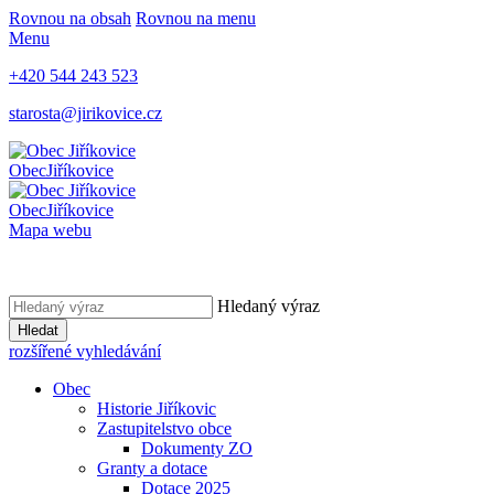
Rovnou na obsah
Rovnou na menu
Menu
+420 544 243 523
starosta@jirikovice.cz
Obec
Jiříkovice
Obec
Jiříkovice
Mapa webu
Hledaný výraz
Hledat
rozšířené vyhledávání
Obec
Historie Jiříkovic
Zastupitelstvo obce
Dokumenty ZO
Granty a dotace
Dotace 2025