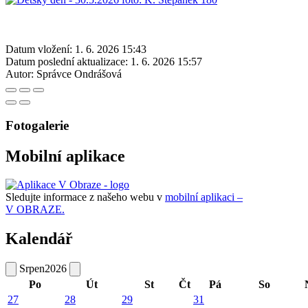
Datum vložení:
1. 6. 2026 15:43
Datum poslední aktualizace:
1. 6. 2026 15:57
Autor:
Správce Ondrášová
Fotogalerie
Mobilní aplikace
Sledujte informace z našeho webu v
mobilní aplikaci –
V OBRAZE.
Kalendář
Srpen
2026
Po
Út
St
Čt
Pá
So
27
28
29
31