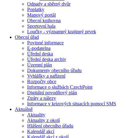
Odpady a sběrný dvůr
Poplatky
Mapový portál
Obecní knihovna
Sportovní hala
Loučky - významný krajinný prvek
Obecní úřad
Povinné informace
E-podatelna
Úřední deska
Úřední deska archiv
Územní plán
Dokumenty obecního úřadu
Vyhlášky a nařízení
Rozpočty obce
Informace o službách CzechPoint
Digitální povodňový plán
Ztráty a nálezy
Informace v krizových situacích pomocí SMS
Aktuálně
Aktuality
Aktuality z okolí
Hlášení obecního úřadu
Kalendář akcí
Kalendář akcí z okolí