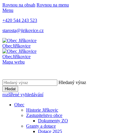
Rovnou na obsah
Rovnou na menu
Menu
+420 544 243 523
starosta@jirikovice.cz
Obec
Jiříkovice
Obec
Jiříkovice
Mapa webu
Hledaný výraz
Hledat
rozšířené vyhledávání
Obec
Historie Jiříkovic
Zastupitelstvo obce
Dokumenty ZO
Granty a dotace
Dotace 2025