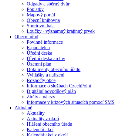
Odpady a sběrný dvůr
Poplatky
Mapový portál
Obecní knihovna
Sportovní hala
Loučky - významný krajinný prvek
Obecní úřad
Povinné informace
E-podatelna
Úřední deska
Úřední deska archiv
Územní plán
Dokumenty obecního úřadu
Vyhlášky a nařízení
Rozpočty obce
Informace o službách CzechPoint
Digitální povodňový plán
Ztráty a nálezy
Informace v krizových situacích pomocí SMS
Aktuálně
Aktuality
Aktuality z okolí
Hlášení obecního úřadu
Kalendář akcí
Kalendář akcí z okolí