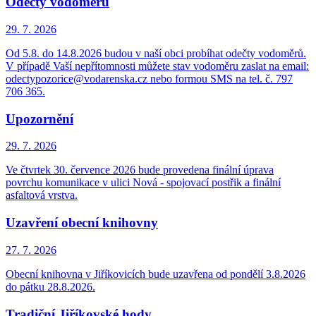
Odečty vodoměrů
29. 7.
2026
Od 5.8. do 14.8.2026 budou v naší obci probíhat odečty vodoměrů.
V případě Vaší nepřítomnosti můžete stav vodoměru zaslat na email:
odectypozorice@vodarenska.cz nebo formou SMS na tel. č. 797
706 365.
Upozornění
29. 7.
2026
Ve čtvrtek 30. července 2026 bude provedena finální úprava
povrchu komunikace v ulici Nová - spojovací postřik a finální
asfaltová vrstva.
Uzavření obecní knihovny
27. 7.
2026
Obecní knihovna v Jiříkovicích bude uzavřena od pondělí 3.8.2026
do pátku 28.8.2026.
Tradiční Jiříkovské hody