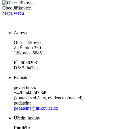
Obec
Jiříkovice
Mapa webu
Adresa
Obec Jiříkovice
Za Školou 230
Jiříkovice 66451
IČ: 00362981
DS: 5kha2au
Kontakt
pevná linka:
+420 544 243 349
(kontakt s občany, evidence obyvatel)
podatelna:
podatelna@jirikovice.cz
Úřední hodiny
Pondělí: