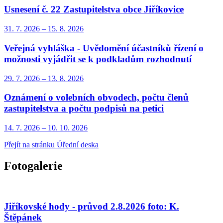
Usnesení č. 22 Zastupitelstva obce Jiříkovice
31. 7.
2026
–
15. 8.
2026
Veřejná vyhláška - Uvědomění účastníků řízení o
možnosti vyjádřit se k podkladům rozhodnutí
29. 7.
2026
–
13. 8.
2026
Oznámení o volebních obvodech, počtu členů
zastupitelstva a počtu podpisů na petici
14. 7.
2026
–
10. 10.
2026
Přejít na stránku Úřední deska
Fotogalerie
Jiříkovské hody - průvod 2.8.2026 foto: K.
Štěpánek