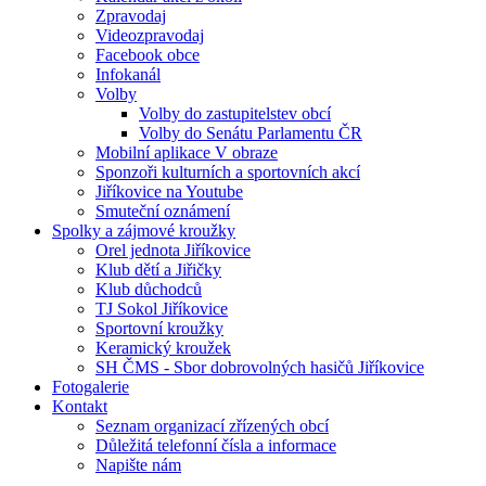
Zpravodaj
Videozpravodaj
Facebook obce
Infokanál
Volby
Volby do zastupitelstev obcí
Volby do Senátu Parlamentu ČR
Mobilní aplikace V obraze
Sponzoři kulturních a sportovních akcí
Jiříkovice na Youtube
Smuteční oznámení
Spolky a zájmové kroužky
Orel jednota Jiříkovice
Klub dětí a Jiřičky
Klub důchodců
TJ Sokol Jiříkovice
Sportovní kroužky
Keramický kroužek
SH ČMS - Sbor dobrovolných hasičů Jiříkovice
Fotogalerie
Kontakt
Seznam organizací zřízených obcí
Důležitá telefonní čísla a informace
Napište nám