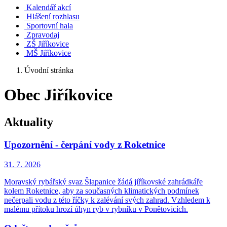
Kalendář akcí
Hlášení rozhlasu
Sportovní hala
Zpravodaj
ZŠ Jiříkovice
MŠ Jiříkovice
Úvodní stránka
Obec Jiříkovice
Aktuality
Upozornění - čerpání vody z Roketnice
31. 7.
2026
Moravský rybářský svaz Šlapanice žádá jiříkovské zahrádkáře
kolem Roketnice, aby za současných klimatických podmínek
nečerpali vodu z této říčky k zalévání svých zahrad. Vzhledem k
malému přítoku hrozí úhyn ryb v rybníku v Ponětovicích.