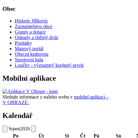
Obec
Historie Jiříkovic
Zastupitelstvo obce
Granty a dotace
Odpady a sběrný dvůr
Poplatky
Mapový portál
Obecní knihovna
Sportovní hala
Loučky - významný krajinný prvek
Mobilní aplikace
Sledujte informace z našeho webu v
mobilní aplikaci –
V OBRAZE.
Kalendář
Srpen
2026
Po
Út
St
Čt
Pá
So