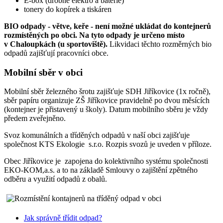
E-box (drobné elektro a baterie)
tonery do kopírek a tiskáren
BIO odpady - větve, keře - není možné ukládat do kontejnerů
rozmístěných po obci. Na tyto odpady je určeno místo
v Chaloupkách (u sportoviště).
Likvidaci těchto rozměrných bio
odpadů zajišťují pracovníci obce.
Mobilní sběr v obci
Mobilní sběr železného šrotu zajišťuje SDH Jiříkovice (1x ročně),
sběr papíru organizuje ZŠ Jiříkovice pravidelně po dvou měsících
(kontejner je přistavený u školy). Datum mobilního sběru je vždy
předem zveřejněno.
Svoz komunálních a tříděných odpadů v naší obci zajišťuje
společnost KTS Ekologie s.r.o. Rozpis svozů je uveden v příloze.
Obec Jiříkovice je zapojena do kolektivního systému společnosti
EKO‑KOM,a.s. a to na základě Smlouvy o zajištění zpětného
odběru a využití odpadů z obalů.
Jak správně třídit odpad?