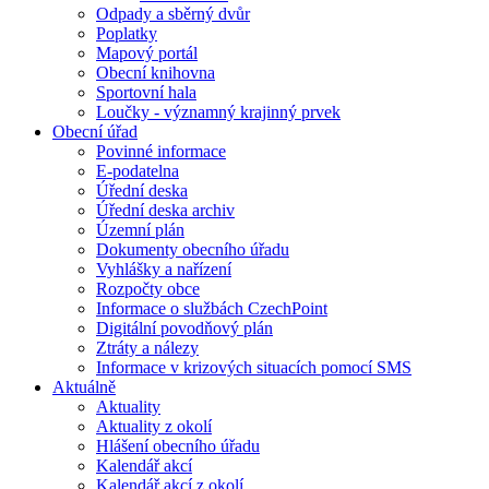
Odpady a sběrný dvůr
Poplatky
Mapový portál
Obecní knihovna
Sportovní hala
Loučky - významný krajinný prvek
Obecní úřad
Povinné informace
E-podatelna
Úřední deska
Úřední deska archiv
Územní plán
Dokumenty obecního úřadu
Vyhlášky a nařízení
Rozpočty obce
Informace o službách CzechPoint
Digitální povodňový plán
Ztráty a nálezy
Informace v krizových situacích pomocí SMS
Aktuálně
Aktuality
Aktuality z okolí
Hlášení obecního úřadu
Kalendář akcí
Kalendář akcí z okolí