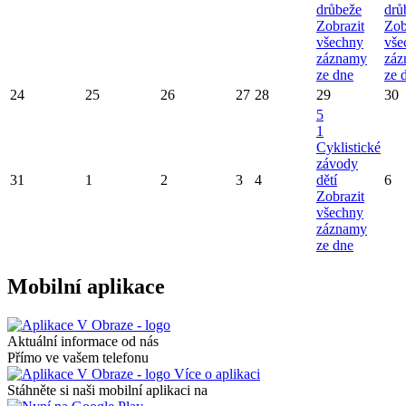
drůbeže
drů
Zobrazit
Zob
všechny
vše
záznamy
záz
ze dne
ze 
24
25
26
27
28
29
30
5
1
Cyklistické
závody
31
1
2
3
4
dětí
6
Zobrazit
všechny
záznamy
ze dne
Mobilní aplikace
Aktuální informace od nás
Přímo ve vašem telefonu
Více o aplikaci
Stáhněte si naši mobilní aplikaci na