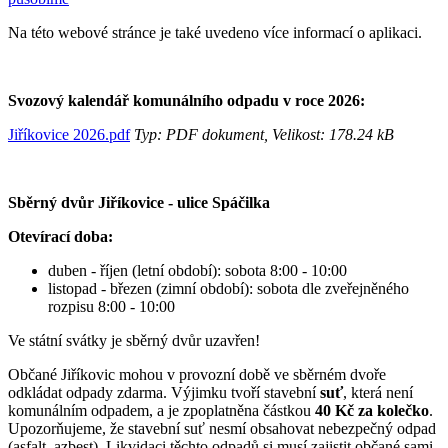
Na této webové stránce je také uvedeno více informací o aplikaci.
Svozový kalendář komunálního odpadu v roce 2026:
Jiříkovice 2026.pdf
Typ: PDF dokument, Velikost: 178.24 kB
Sběrný dvůr Jiříkovice - ulice Spáčilka
Otevírací doba:
duben - říjen (letní období): sobota 8:00 - 10:00
listopad - březen (zimní období): sobota dle zveřejněného
rozpisu 8:00 - 10:00
Ve státní svátky je sběrný dvůr uzavřen!
Občané Jiříkovic mohou v provozní době ve sběrném dvoře
odkládat odpady zdarma. Výjimku tvoří stavební
suť
, která není
komunálním odpadem, a je zpoplatněna částkou
40 Kč za kolečko
.
Upozorňujeme, že stavební suť nesmí obsahovat nebezpečný odpad
(asfalt, azbest). Likvidaci těchto odpadů si musí zajistit občané sami.