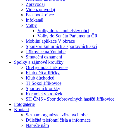
Zpravodaj
Videozpravodaj
Facebook obce
Infokanál
Volby
Volby do zastupitelstev obcí
Volby do Senátu Parlamentu ČR
Mobilní aplikace V obraze
Sponzoři kulturních a sportovních akcí
Jiříkovice na Youtube
Smuteční oznámení
Spolky a zájmové kroužky
Orel jednota Jiříkovice
Klub dětí a Jiřičky
Klub důchodců
TJ Sokol Jiříkovice
Sportovní kroužky
Keramický kroužek
SH ČMS - Sbor dobrovolných hasičů Jiříkovice
Fotogalerie
Kontakt
Seznam organizací zřízených obcí
Důležitá telefonní čísla a informace
Napište nám