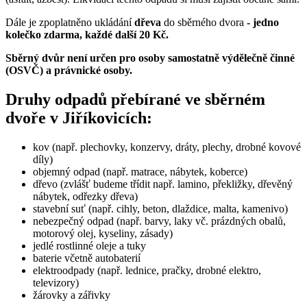
Dále je zpoplatněno ukládání
dřeva
do sběrného dvora
- jedno
kolečko zdarma, každé další 20 Kč.
Sběrný dvůr není určen pro osoby samostatně výdělečně činné
(OSVČ) a právnické osoby.
Druhy odpadů přebírané ve sběrném
dvoře v Jiříkovicích:
kov (např. plechovky, konzervy, dráty, plechy, drobné kovové
díly)
objemný odpad (např. matrace, nábytek, koberce)
dřevo (zvlášť budeme třídit např. lamino, překližky, dřevěný
nábytek, odřezky dřeva)
stavební suť (např. cihly, beton, dlaždice, malta, kamenivo)
nebezpečný odpad (např. barvy, laky vč. prázdných obalů,
motorový olej, kyseliny, zásady)
jedlé rostlinné oleje a tuky
baterie včetně autobaterií
elektroodpady (např. lednice, pračky, drobné elektro,
televizory)
žárovky a zářivky