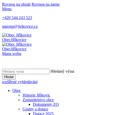
Rovnou na obsah
Rovnou na menu
Menu
+420 544 243 523
starosta@jirikovice.cz
Obec
Jiříkovice
Obec
Jiříkovice
Mapa webu
Hledaný výraz
Hledat
rozšířené vyhledávání
Obec
Historie Jiříkovic
Zastupitelstvo obce
Dokumenty ZO
Granty a dotace
Dotace 2025