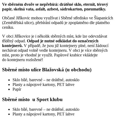
Ve sběrném dvoře se nepřebírá: drátěné sklo, eternit, térový
papír, skelná vata, asfalt, azbest, sádrokarton, pneumatiky.
Občané Jiříkovic mohou využívat i Sběrné středisko ve Šlapanicích
(Zemědělská ulice), přebírání odpadů je zpoplatněno dle platného
ceníku.
V obci Jiříkovice je i několik sběrných míst, kde lze odevzdávat
tříděný odpad.
Odpad je nutné odkládat do označených
kontejnerů.
V případě, že jsou již kontejnery plné, není žádoucí
nechávat odpad volně vedle kontejneru. V obci je více sběrných
míst, proto je vhodné je využít. Papírové krabice vkládejte
do kontejneru rozložené!
Sběrné místo ulice Blažovská (u obchodu)
Sklo bílé, barevné – ne drátěné, autosklo
Plasty a nápojové kartony, PET lahve
Papír
Sběrné místo u Sport klubu
Sklo bílé, barevné – ne drátěné, autosklo
Plasty a nápojové kartony, PET lahve