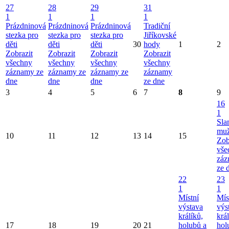
27
28
29
31
1
1
1
1
Prázdninová
Prázdninová
Prázdninová
Tradiční
stezka pro
stezka pro
stezka pro
Jiříkovské
děti
děti
děti
30
hody
1
2
Zobrazit
Zobrazit
Zobrazit
Zobrazit
všechny
všechny
všechny
všechny
záznamy ze
záznamy ze
záznamy ze
záznamy
dne
dne
dne
ze dne
3
4
5
6
7
8
9
16
1
Sla
mu
10
11
12
13
14
15
Zob
vše
záz
ze 
22
23
1
1
Místní
Mís
výstava
výs
králíků,
král
17
18
19
20
21
holubů a
hol