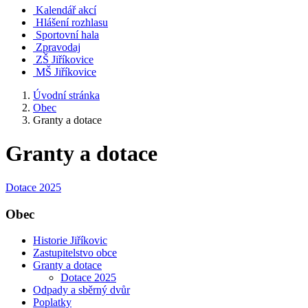
Kalendář akcí
Hlášení rozhlasu
Sportovní hala
Zpravodaj
ZŠ Jiříkovice
MŠ Jiříkovice
Úvodní stránka
Obec
Granty a dotace
Granty a dotace
Dotace 2025
Obec
Historie Jiříkovic
Zastupitelstvo obce
Granty a dotace
Dotace 2025
Odpady a sběrný dvůr
Poplatky