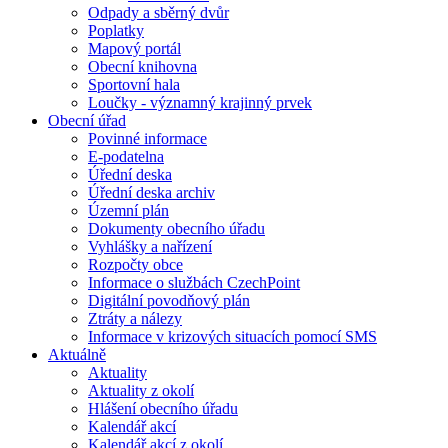
Odpady a sběrný dvůr
Poplatky
Mapový portál
Obecní knihovna
Sportovní hala
Loučky - významný krajinný prvek
Obecní úřad
Povinné informace
E-podatelna
Úřední deska
Úřední deska archiv
Územní plán
Dokumenty obecního úřadu
Vyhlášky a nařízení
Rozpočty obce
Informace o službách CzechPoint
Digitální povodňový plán
Ztráty a nálezy
Informace v krizových situacích pomocí SMS
Aktuálně
Aktuality
Aktuality z okolí
Hlášení obecního úřadu
Kalendář akcí
Kalendář akcí z okolí