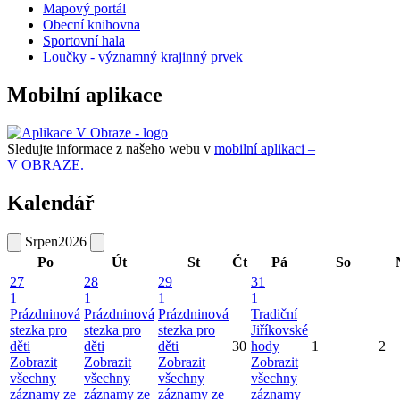
Mapový portál
Obecní knihovna
Sportovní hala
Loučky - významný krajinný prvek
Mobilní aplikace
Sledujte informace z našeho webu v
mobilní aplikaci –
V OBRAZE.
Kalendář
Srpen
2026
Po
Út
St
Čt
Pá
So
27
28
29
31
1
1
1
1
Prázdninová
Prázdninová
Prázdninová
Tradiční
stezka pro
stezka pro
stezka pro
Jiříkovské
děti
děti
děti
30
hody
1
2
Zobrazit
Zobrazit
Zobrazit
Zobrazit
všechny
všechny
všechny
všechny
záznamy ze
záznamy ze
záznamy ze
záznamy