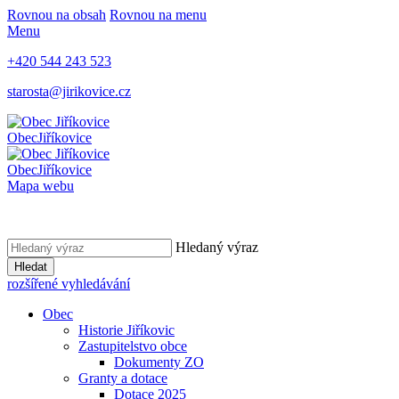
Rovnou na obsah
Rovnou na menu
Menu
+420 544 243 523
starosta@jirikovice.cz
Obec
Jiříkovice
Obec
Jiříkovice
Mapa webu
Hledaný výraz
Hledat
rozšířené vyhledávání
Obec
Historie Jiříkovic
Zastupitelstvo obce
Dokumenty ZO
Granty a dotace
Dotace 2025