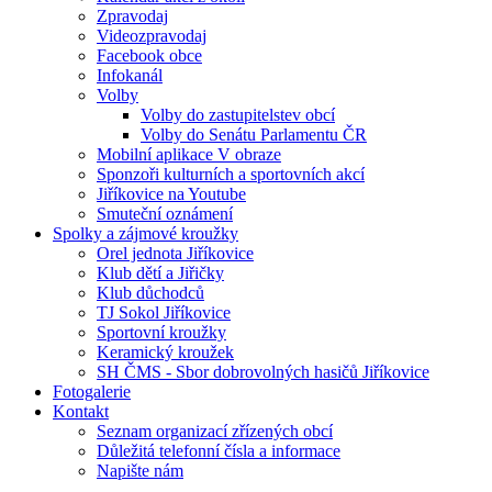
Zpravodaj
Videozpravodaj
Facebook obce
Infokanál
Volby
Volby do zastupitelstev obcí
Volby do Senátu Parlamentu ČR
Mobilní aplikace V obraze
Sponzoři kulturních a sportovních akcí
Jiříkovice na Youtube
Smuteční oznámení
Spolky a zájmové kroužky
Orel jednota Jiříkovice
Klub dětí a Jiřičky
Klub důchodců
TJ Sokol Jiříkovice
Sportovní kroužky
Keramický kroužek
SH ČMS - Sbor dobrovolných hasičů Jiříkovice
Fotogalerie
Kontakt
Seznam organizací zřízených obcí
Důležitá telefonní čísla a informace
Napište nám