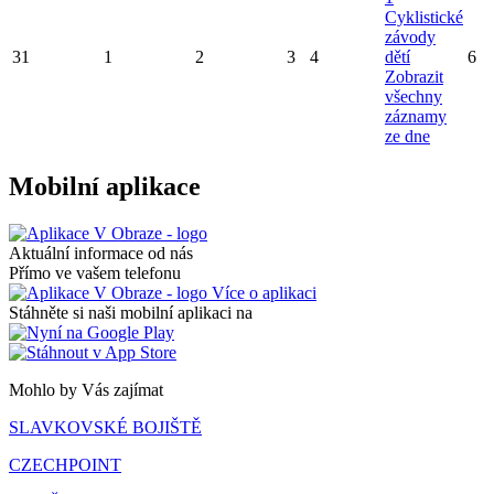
Cyklistické
závody
31
1
2
3
4
dětí
6
Zobrazit
všechny
záznamy
ze dne
Mobilní aplikace
Aktuální informace od nás
Přímo ve vašem telefonu
Více o aplikaci
Stáhněte si naši mobilní aplikaci na
Mohlo by Vás zajímat
SLAVKOVSKÉ BOJIŠTĚ
CZECHPOINT