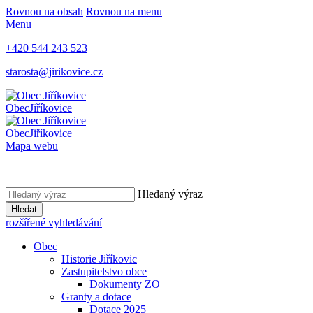
Rovnou na obsah
Rovnou na menu
Menu
+420 544 243 523
starosta@jirikovice.cz
Obec
Jiříkovice
Obec
Jiříkovice
Mapa webu
Hledaný výraz
Hledat
rozšířené vyhledávání
Obec
Historie Jiříkovic
Zastupitelstvo obce
Dokumenty ZO
Granty a dotace
Dotace 2025