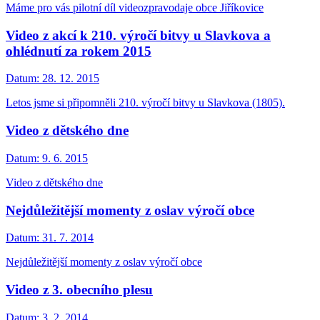
Máme pro vás pilotní díl videozpravodaje obce Jiříkovice
Video z akcí k 210. výročí bitvy u Slavkova a
ohlédnutí za rokem 2015
Datum:
28. 12. 2015
Letos jsme si připomněli 210. výročí bitvy u Slavkova (1805).
Video z dětského dne
Datum:
9. 6. 2015
Video z dětského dne
Nejdůležitější momenty z oslav výročí obce
Datum:
31. 7. 2014
Nejdůležitější momenty z oslav výročí obce
Video z 3. obecního plesu
Datum:
3. 2. 2014