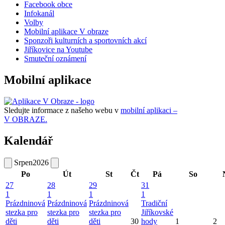
Facebook obce
Infokanál
Volby
Mobilní aplikace V obraze
Sponzoři kulturních a sportovních akcí
Jiříkovice na Youtube
Smuteční oznámení
Mobilní aplikace
Sledujte informace z našeho webu v
mobilní aplikaci –
V OBRAZE.
Kalendář
Srpen
2026
Po
Út
St
Čt
Pá
So
27
28
29
31
1
1
1
1
Prázdninová
Prázdninová
Prázdninová
Tradiční
stezka pro
stezka pro
stezka pro
Jiříkovské
děti
děti
děti
30
hody
1
2