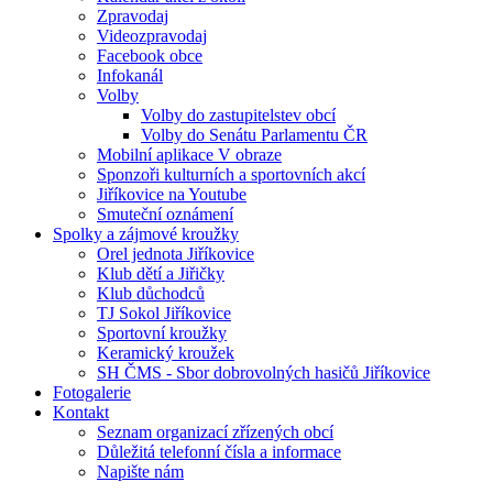
Zpravodaj
Videozpravodaj
Facebook obce
Infokanál
Volby
Volby do zastupitelstev obcí
Volby do Senátu Parlamentu ČR
Mobilní aplikace V obraze
Sponzoři kulturních a sportovních akcí
Jiříkovice na Youtube
Smuteční oznámení
Spolky a zájmové kroužky
Orel jednota Jiříkovice
Klub dětí a Jiřičky
Klub důchodců
TJ Sokol Jiříkovice
Sportovní kroužky
Keramický kroužek
SH ČMS - Sbor dobrovolných hasičů Jiříkovice
Fotogalerie
Kontakt
Seznam organizací zřízených obcí
Důležitá telefonní čísla a informace
Napište nám