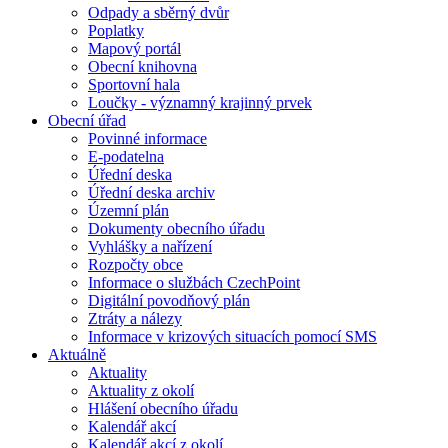
Odpady a sběrný dvůr
Poplatky
Mapový portál
Obecní knihovna
Sportovní hala
Loučky - významný krajinný prvek
Obecní úřad
Povinné informace
E-podatelna
Úřední deska
Úřední deska archiv
Územní plán
Dokumenty obecního úřadu
Vyhlášky a nařízení
Rozpočty obce
Informace o službách CzechPoint
Digitální povodňový plán
Ztráty a nálezy
Informace v krizových situacích pomocí SMS
Aktuálně
Aktuality
Aktuality z okolí
Hlášení obecního úřadu
Kalendář akcí
Kalendář akcí z okolí