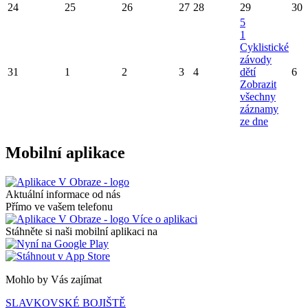
24
25
26
27
28
29
30
5
1
Cyklistické
závody
31
1
2
3
4
dětí
6
Zobrazit
všechny
záznamy
ze dne
Mobilní aplikace
Aktuální informace od nás
Přímo ve vašem telefonu
Více o aplikaci
Stáhněte si naši mobilní aplikaci na
Mohlo by Vás zajímat
SLAVKOVSKÉ BOJIŠTĚ