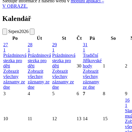
Sledujte informace z našeho webu v
mobilní aplikaci –
V OBRAZE.
Kalendář
Srpen
2026
Po
Út
St
Čt
Pá
So
27
28
29
31
1
1
1
1
Prázdninová
Prázdninová
Prázdninová
Tradiční
stezka pro
stezka pro
stezka pro
Jiříkovské
děti
děti
děti
30
hody
1
2
Zobrazit
Zobrazit
Zobrazit
Zobrazit
všechny
všechny
všechny
všechny
záznamy ze
záznamy ze
záznamy ze
záznamy
dne
dne
dne
ze dne
3
4
5
6
7
8
9
16
1
Sla
mu
10
11
12
13
14
15
Zob
vše
záz