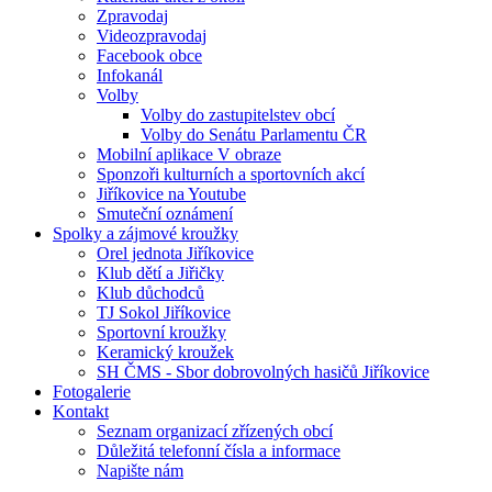
Zpravodaj
Videozpravodaj
Facebook obce
Infokanál
Volby
Volby do zastupitelstev obcí
Volby do Senátu Parlamentu ČR
Mobilní aplikace V obraze
Sponzoři kulturních a sportovních akcí
Jiříkovice na Youtube
Smuteční oznámení
Spolky a zájmové kroužky
Orel jednota Jiříkovice
Klub dětí a Jiřičky
Klub důchodců
TJ Sokol Jiříkovice
Sportovní kroužky
Keramický kroužek
SH ČMS - Sbor dobrovolných hasičů Jiříkovice
Fotogalerie
Kontakt
Seznam organizací zřízených obcí
Důležitá telefonní čísla a informace
Napište nám