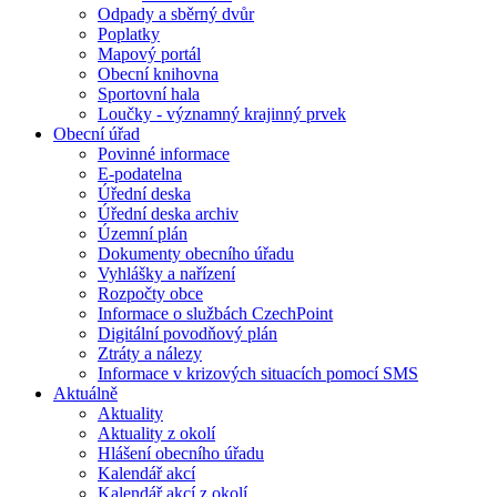
Odpady a sběrný dvůr
Poplatky
Mapový portál
Obecní knihovna
Sportovní hala
Loučky - významný krajinný prvek
Obecní úřad
Povinné informace
E-podatelna
Úřední deska
Úřední deska archiv
Územní plán
Dokumenty obecního úřadu
Vyhlášky a nařízení
Rozpočty obce
Informace o službách CzechPoint
Digitální povodňový plán
Ztráty a nálezy
Informace v krizových situacích pomocí SMS
Aktuálně
Aktuality
Aktuality z okolí
Hlášení obecního úřadu
Kalendář akcí
Kalendář akcí z okolí