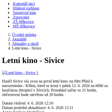
Kalendář akcí
Hlášení rozhlasu
Sportovní hala
Zpravodaj
ZŠ Jiříkovice
MŠ Jiříkovice
Úvodní stránka
Aktuálně
Aktuality z okolí
Letní kino - Sivice
Letní kino - Sivice
Hasiči Sivice vás zvou na první letní kino, na film Přání k
narozeninám - Křtiny, které se koná v pátek 12. 6. 2026 na hřišti za
hasičskou zbrojnicí v Sivicích. Promítání začne ve 21 hodin,
občerstvení bude otevřeno už 20 hodin.
Datum vložení:
4. 6. 2026 12:10
Datum poslední aktualizace:
4. 6. 2026 12:11