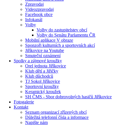
Zpravodaj
Videozpravodaj
Facebook obce
Infokanál
Volby
Volby do zastupitelstev obcí
Volby do Senátu Parlamentu ČR
Mobilní aplikace V obraze
Sponzoři kulturních a sportovních akcí
Jiříkovice na Youtube
Smuteční oznámení
Spolky a zájmové kroužky
Orel jednota Jiříkovice
Klub dětí a Jiřičky
Klub důchodců
TJ Sokol Jiříkovice
Sportovní kroužky
Keramický kroužek
SH ČMS - Sbor dobrovolných hasičů Jiříkovice
Fotogalerie
Kontakt
Seznam organizací zřízených obcí
Důležitá telefonní čísla a informace
Napište nám