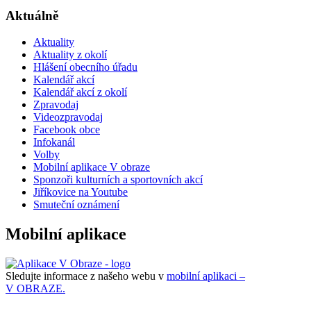
Aktuálně
Aktuality
Aktuality z okolí
Hlášení obecního úřadu
Kalendář akcí
Kalendář akcí z okolí
Zpravodaj
Videozpravodaj
Facebook obce
Infokanál
Volby
Mobilní aplikace V obraze
Sponzoři kulturních a sportovních akcí
Jiříkovice na Youtube
Smuteční oznámení
Mobilní aplikace
Sledujte informace z našeho webu v
mobilní aplikaci –
V OBRAZE.