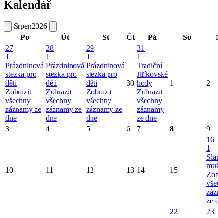
Kalendář
Srpen
2026
Po
Út
St
Čt
Pá
So
27
28
29
31
1
1
1
1
Prázdninová
Prázdninová
Prázdninová
Tradiční
stezka pro
stezka pro
stezka pro
Jiříkovské
děti
děti
děti
30
hody
1
2
Zobrazit
Zobrazit
Zobrazit
Zobrazit
všechny
všechny
všechny
všechny
záznamy ze
záznamy ze
záznamy ze
záznamy
dne
dne
dne
ze dne
3
4
5
6
7
8
9
16
1
Sla
mu
10
11
12
13
14
15
Zob
vše
záz
ze 
22
23