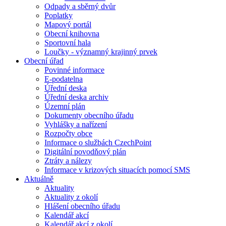
Odpady a sběrný dvůr
Poplatky
Mapový portál
Obecní knihovna
Sportovní hala
Loučky - významný krajinný prvek
Obecní úřad
Povinné informace
E-podatelna
Úřední deska
Úřední deska archiv
Územní plán
Dokumenty obecního úřadu
Vyhlášky a nařízení
Rozpočty obce
Informace o službách CzechPoint
Digitální povodňový plán
Ztráty a nálezy
Informace v krizových situacích pomocí SMS
Aktuálně
Aktuality
Aktuality z okolí
Hlášení obecního úřadu
Kalendář akcí
Kalendář akcí z okolí