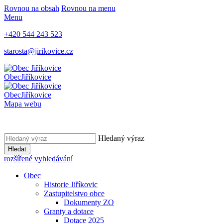
Rovnou na obsah
Rovnou na menu
Menu
+420 544 243 523
starosta@jirikovice.cz
Obec
Jiříkovice
Obec
Jiříkovice
Mapa webu
Hledaný výraz
Hledat
rozšířené vyhledávání
Obec
Historie Jiříkovic
Zastupitelstvo obce
Dokumenty ZO
Granty a dotace
Dotace 2025