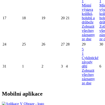
1
1
Místní
Mís
výstava
výs
králíků,
král
17
18
19
20
21
holubů a
hol
drůbeže
drů
Zobrazit
Zob
všechny
vše
záznamy
záz
ze dne
ze 
24
25
26
27
28
29
30
5
1
Cyklistické
závody
31
1
2
3
4
dětí
6
Zobrazit
všechny
záznamy
ze dne
Mobilní aplikace