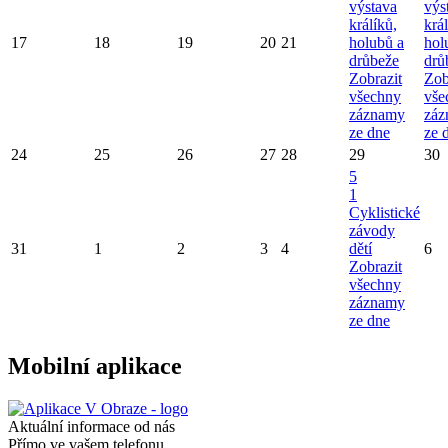
výstava
výs
králíků,
král
17
18
19
20
21
holubů a
hol
drůbeže
drů
Zobrazit
Zob
všechny
vše
záznamy
záz
ze dne
ze 
24
25
26
27
28
29
30
5
1
Cyklistické
závody
31
1
2
3
4
dětí
6
Zobrazit
všechny
záznamy
ze dne
Mobilní aplikace
Aktuální informace od nás
Přímo ve vašem telefonu