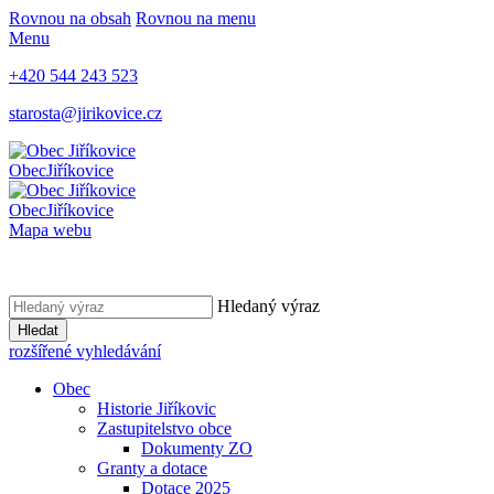
Rovnou na obsah
Rovnou na menu
Menu
+420 544 243 523
starosta@jirikovice.cz
Obec
Jiříkovice
Obec
Jiříkovice
Mapa webu
Hledaný výraz
Hledat
rozšířené vyhledávání
Obec
Historie Jiříkovic
Zastupitelstvo obce
Dokumenty ZO
Granty a dotace
Dotace 2025