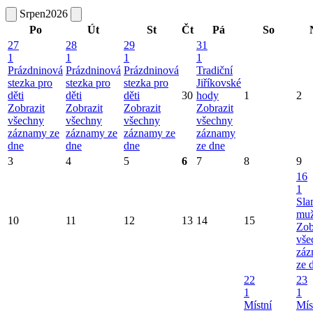
Srpen
2026
Po
Út
St
Čt
Pá
So
27
28
29
31
1
1
1
1
Prázdninová
Prázdninová
Prázdninová
Tradiční
stezka pro
stezka pro
stezka pro
Jiříkovské
děti
děti
děti
30
hody
1
2
Zobrazit
Zobrazit
Zobrazit
Zobrazit
všechny
všechny
všechny
všechny
záznamy ze
záznamy ze
záznamy ze
záznamy
dne
dne
dne
ze dne
3
4
5
6
7
8
9
16
1
Sla
mu
10
11
12
13
14
15
Zob
vše
záz
ze 
22
23
1
1
Místní
Mís