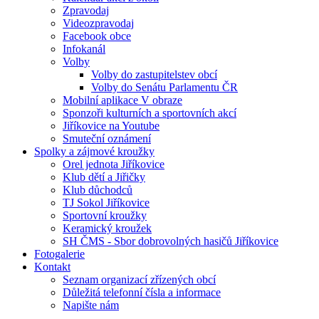
Zpravodaj
Videozpravodaj
Facebook obce
Infokanál
Volby
Volby do zastupitelstev obcí
Volby do Senátu Parlamentu ČR
Mobilní aplikace V obraze
Sponzoři kulturních a sportovních akcí
Jiříkovice na Youtube
Smuteční oznámení
Spolky a zájmové kroužky
Orel jednota Jiříkovice
Klub dětí a Jiřičky
Klub důchodců
TJ Sokol Jiříkovice
Sportovní kroužky
Keramický kroužek
SH ČMS - Sbor dobrovolných hasičů Jiříkovice
Fotogalerie
Kontakt
Seznam organizací zřízených obcí
Důležitá telefonní čísla a informace
Napište nám