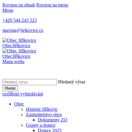
Rovnou na obsah
Rovnou na menu
Menu
+420 544 243 523
starosta@jirikovice.cz
Obec
Jiříkovice
Obec
Jiříkovice
Mapa webu
Hledaný výraz
Hledat
rozšířené vyhledávání
Obec
Historie Jiříkovic
Zastupitelstvo obce
Dokumenty ZO
Granty a dotace
Dotace 2025