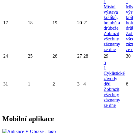
1
1
Místní
Mís
výstava
výs
králíků,
král
17
18
19
20
21
holubů a
hol
drůbeže
drů
Zobrazit
Zob
všechny
vše
záznamy
záz
ze dne
ze 
24
25
26
27
28
29
30
5
1
Cyklistické
závody
31
1
2
3
4
dětí
6
Zobrazit
všechny
záznamy
ze dne
Mobilní aplikace