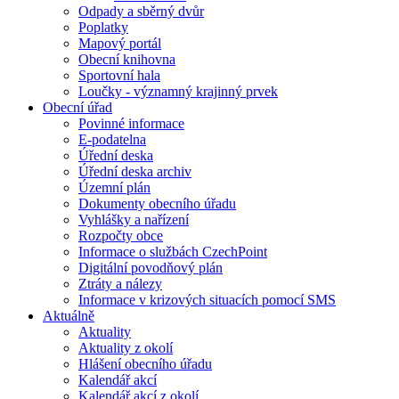
Odpady a sběrný dvůr
Poplatky
Mapový portál
Obecní knihovna
Sportovní hala
Loučky - významný krajinný prvek
Obecní úřad
Povinné informace
E-podatelna
Úřední deska
Úřední deska archiv
Územní plán
Dokumenty obecního úřadu
Vyhlášky a nařízení
Rozpočty obce
Informace o službách CzechPoint
Digitální povodňový plán
Ztráty a nálezy
Informace v krizových situacích pomocí SMS
Aktuálně
Aktuality
Aktuality z okolí
Hlášení obecního úřadu
Kalendář akcí
Kalendář akcí z okolí