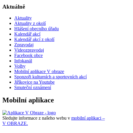
Aktuálně
Aktuality
Aktuality z okolí
Hlášení obecního úřadu
Kalendář akcí
Kalendář akcí z okolí
Zpravodaj
Videozpravodaj
Facebook obce
Infokanál
Volby
Mobilní aplikace V obraze
Sponzoři kulturních a sportovních akcí
Jiříkovice na Youtube
Smuteční oznámení
Mobilní aplikace
Sledujte informace z našeho webu v
mobilní aplikaci –
V OBRAZE.