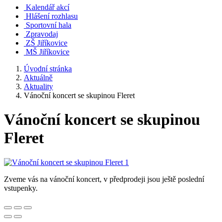
Kalendář akcí
Hlášení rozhlasu
Sportovní hala
Zpravodaj
ZŠ Jiříkovice
MŠ Jiříkovice
Úvodní stránka
Aktuálně
Aktuality
Vánoční koncert se skupinou Fleret
Vánoční koncert se skupinou
Fleret
Zveme vás na vánoční koncert, v předprodeji jsou ještě poslední
vstupenky.