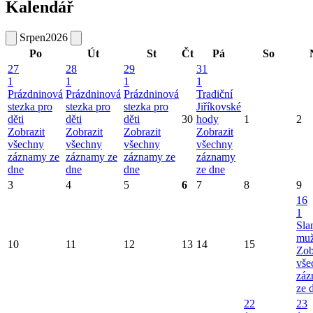
Kalendář
Srpen
2026
Po
Út
St
Čt
Pá
So
27
28
29
31
1
1
1
1
Prázdninová
Prázdninová
Prázdninová
Tradiční
stezka pro
stezka pro
stezka pro
Jiříkovské
děti
děti
děti
30
hody
1
2
Zobrazit
Zobrazit
Zobrazit
Zobrazit
všechny
všechny
všechny
všechny
záznamy ze
záznamy ze
záznamy ze
záznamy
dne
dne
dne
ze dne
3
4
5
6
7
8
9
16
1
Sla
mu
10
11
12
13
14
15
Zob
vše
záz
ze 
22
23