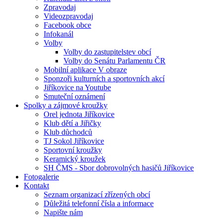
Zpravodaj
Videozpravodaj
Facebook obce
Infokanál
Volby
Volby do zastupitelstev obcí
Volby do Senátu Parlamentu ČR
Mobilní aplikace V obraze
Sponzoři kulturních a sportovních akcí
Jiříkovice na Youtube
Smuteční oznámení
Spolky a zájmové kroužky
Orel jednota Jiříkovice
Klub dětí a Jiřičky
Klub důchodců
TJ Sokol Jiříkovice
Sportovní kroužky
Keramický kroužek
SH ČMS - Sbor dobrovolných hasičů Jiříkovice
Fotogalerie
Kontakt
Seznam organizací zřízených obcí
Důležitá telefonní čísla a informace
Napište nám