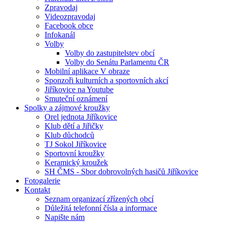
Zpravodaj
Videozpravodaj
Facebook obce
Infokanál
Volby
Volby do zastupitelstev obcí
Volby do Senátu Parlamentu ČR
Mobilní aplikace V obraze
Sponzoři kulturních a sportovních akcí
Jiříkovice na Youtube
Smuteční oznámení
Spolky a zájmové kroužky
Orel jednota Jiříkovice
Klub dětí a Jiřičky
Klub důchodců
TJ Sokol Jiříkovice
Sportovní kroužky
Keramický kroužek
SH ČMS - Sbor dobrovolných hasičů Jiříkovice
Fotogalerie
Kontakt
Seznam organizací zřízených obcí
Důležitá telefonní čísla a informace
Napište nám