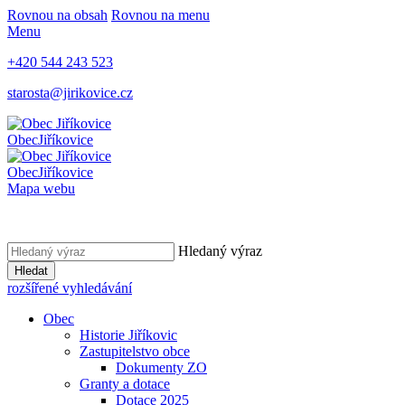
Rovnou na obsah
Rovnou na menu
Menu
+420 544 243 523
starosta@jirikovice.cz
Obec
Jiříkovice
Obec
Jiříkovice
Mapa webu
Hledaný výraz
Hledat
rozšířené vyhledávání
Obec
Historie Jiříkovic
Zastupitelstvo obce
Dokumenty ZO
Granty a dotace
Dotace 2025