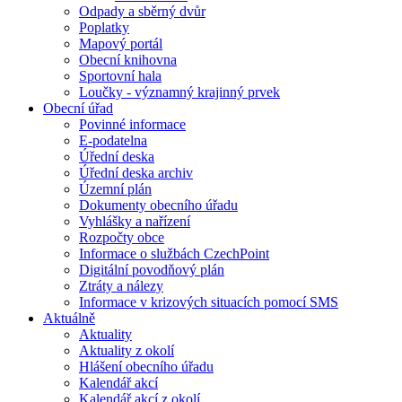
Odpady a sběrný dvůr
Poplatky
Mapový portál
Obecní knihovna
Sportovní hala
Loučky - významný krajinný prvek
Obecní úřad
Povinné informace
E-podatelna
Úřední deska
Úřední deska archiv
Územní plán
Dokumenty obecního úřadu
Vyhlášky a nařízení
Rozpočty obce
Informace o službách CzechPoint
Digitální povodňový plán
Ztráty a nálezy
Informace v krizových situacích pomocí SMS
Aktuálně
Aktuality
Aktuality z okolí
Hlášení obecního úřadu
Kalendář akcí
Kalendář akcí z okolí