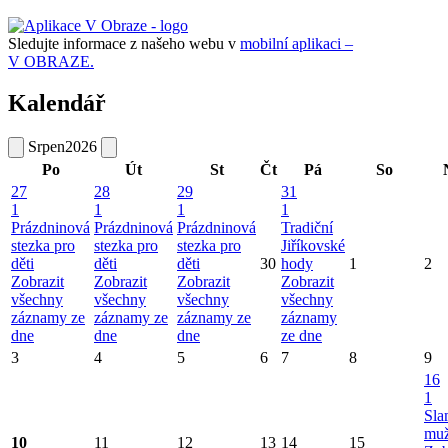
Sledujte informace z našeho webu v
mobilní aplikaci –
V OBRAZE.
Kalendář
Srpen
2026
Po
Út
St
Čt
Pá
So
27
28
29
31
1
1
1
1
Prázdninová
Prázdninová
Prázdninová
Tradiční
stezka pro
stezka pro
stezka pro
Jiříkovské
děti
děti
děti
30
hody
1
2
Zobrazit
Zobrazit
Zobrazit
Zobrazit
všechny
všechny
všechny
všechny
záznamy ze
záznamy ze
záznamy ze
záznamy
dne
dne
dne
ze dne
3
4
5
6
7
8
9
16
1
Sla
mu
10
11
12
13
14
15