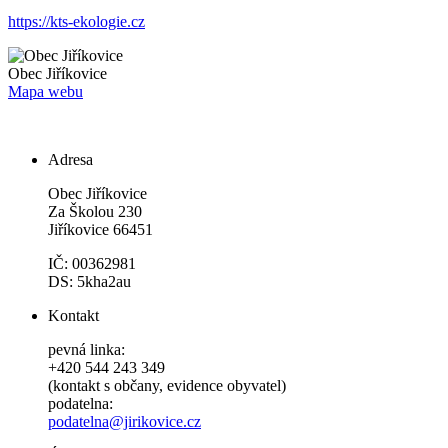
https://kts-ekologie.cz
Obec
Jiříkovice
Mapa webu
Adresa
Obec Jiříkovice
Za Školou 230
Jiříkovice 66451
IČ: 00362981
DS: 5kha2au
Kontakt
pevná linka:
+420 544 243 349
(kontakt s občany, evidence obyvatel)
podatelna:
podatelna@jirikovice.cz