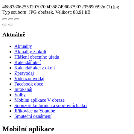
468838062553207070943587496087907295690592n (1).jpg
Typ souboru: JPG obrázek, Velikost: 88,91 kB
Aktuálně
Aktuality
Aktuality z okolí
Hlášení obecního úřadu
Kalendář akcí
Kalendář akcí z okolí
Zpravodaj
Videozpravodaj
Facebook obce
Infokanál
Volby
Mobilní aplikace V obraze
Sponzoři kulturních a sportovních akcí
Jiříkovice na Youtube
Smuteční oznámení
Mobilní aplikace