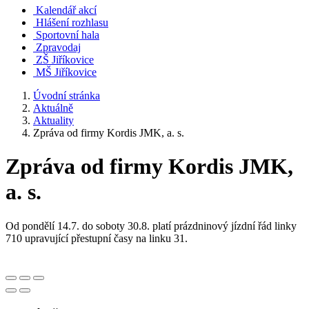
Kalendář akcí
Hlášení rozhlasu
Sportovní hala
Zpravodaj
ZŠ Jiříkovice
MŠ Jiříkovice
Úvodní stránka
Aktuálně
Aktuality
Zpráva od firmy Kordis JMK, a. s.
Zpráva od firmy Kordis JMK,
a. s.
Od pondělí 14.7. do soboty 30.8. platí prázdninový jízdní řád linky
710 upravující přestupní časy na linku 31.