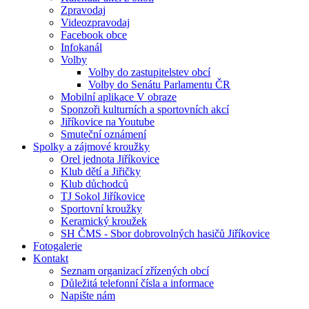
Zpravodaj
Videozpravodaj
Facebook obce
Infokanál
Volby
Volby do zastupitelstev obcí
Volby do Senátu Parlamentu ČR
Mobilní aplikace V obraze
Sponzoři kulturních a sportovních akcí
Jiříkovice na Youtube
Smuteční oznámení
Spolky a zájmové kroužky
Orel jednota Jiříkovice
Klub dětí a Jiřičky
Klub důchodců
TJ Sokol Jiříkovice
Sportovní kroužky
Keramický kroužek
SH ČMS - Sbor dobrovolných hasičů Jiříkovice
Fotogalerie
Kontakt
Seznam organizací zřízených obcí
Důležitá telefonní čísla a informace
Napište nám