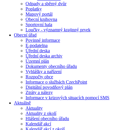
Odpady a sběrný dvůr
Poplatky
Mapový portál
Obecní knihovna
Sportovní hala
Loučky - významný krajinný prvek
Obecní úřad
Povinné informace
E-podatelna
Úřední deska
Úřední deska archiv
Územní plán
Dokumenty obecního úřadu
Vyhlášky a nařízení
Rozpočty obce
Informace o službách CzechPoint
Digitální povodňový plán
Ztráty a nálezy
Informace v krizových situacích pomocí SMS
Aktuálně
Aktuality
Aktuality z okolí
Hlášení obecního úřadu
Kalendář akcí
Kalendář akcí z okolí