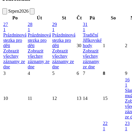
Srpen
2026
Po
Út
St
Čt
Pá
So
27
28
29
31
1
1
1
1
Prázdninová
Prázdninová
Prázdninová
Tradiční
stezka pro
stezka pro
stezka pro
Jiříkovské
děti
děti
děti
30
hody
1
2
Zobrazit
Zobrazit
Zobrazit
Zobrazit
všechny
všechny
všechny
všechny
záznamy ze
záznamy ze
záznamy ze
záznamy
dne
dne
dne
ze dne
3
4
5
6
7
8
9
16
1
Sla
mu
10
11
12
13
14
15
Zob
vše
záz
ze 
22
23
1
1