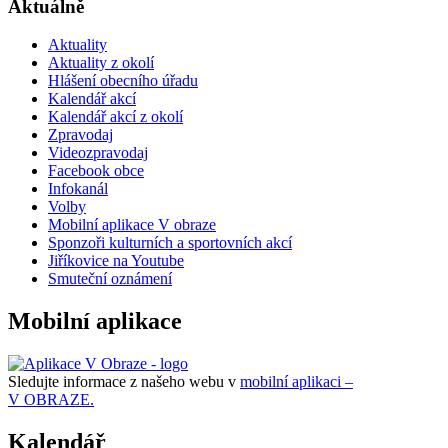
Aktuálně
Aktuality
Aktuality z okolí
Hlášení obecního úřadu
Kalendář akcí
Kalendář akcí z okolí
Zpravodaj
Videozpravodaj
Facebook obce
Infokanál
Volby
Mobilní aplikace V obraze
Sponzoři kulturních a sportovních akcí
Jiříkovice na Youtube
Smuteční oznámení
Mobilní aplikace
Sledujte informace z našeho webu v
mobilní aplikaci –
V OBRAZE.
Kalendář