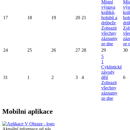
Místní
Mís
výstava
výs
králíků,
král
17
18
19
20
21
holubů a
hol
drůbeže
drů
Zobrazit
Zob
všechny
vše
záznamy
záz
ze dne
ze 
24
25
26
27
28
29
30
5
1
Cyklistické
závody
31
1
2
3
4
dětí
6
Zobrazit
všechny
záznamy
ze dne
Mobilní aplikace
Aktuální informace od nás