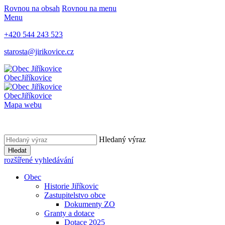
Rovnou na obsah
Rovnou na menu
Menu
+420 544 243 523
starosta@jirikovice.cz
Obec
Jiříkovice
Obec
Jiříkovice
Mapa webu
Hledaný výraz
Hledat
rozšířené vyhledávání
Obec
Historie Jiříkovic
Zastupitelstvo obce
Dokumenty ZO
Granty a dotace
Dotace 2025