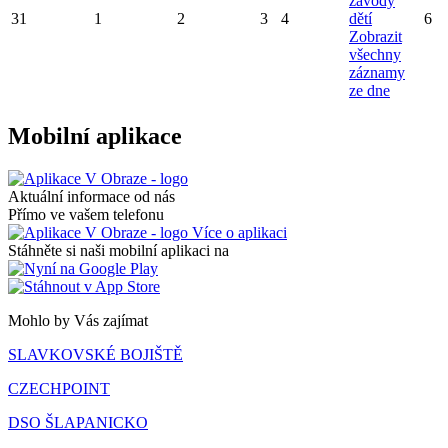
závody
31
1
2
3
4
dětí
6
Zobrazit
všechny
záznamy
ze dne
Mobilní aplikace
Aktuální informace od nás
Přímo ve vašem telefonu
Více o aplikaci
Stáhněte si naši mobilní aplikaci na
Mohlo by Vás zajímat
SLAVKOVSKÉ BOJIŠTĚ
CZECHPOINT
DSO ŠLAPANICKO