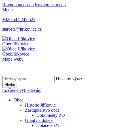
Rovnou na obsah
Rovnou na menu
Menu
+420 544 243 523
starosta@jirikovice.cz
Obec
Jiříkovice
Obec
Jiříkovice
Mapa webu
Hledaný výraz
Hledat
rozšířené vyhledávání
Obec
Historie Jiříkovic
Zastupitelstvo obce
Dokumenty ZO
Granty a dotace
Dotace 2025