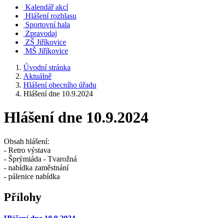
Kalendář akcí
Hlášení rozhlasu
Sportovní hala
Zpravodaj
ZŠ Jiříkovice
MŠ Jiříkovice
Úvodní stránka
Aktuálně
Hlášení obecního úřadu
Hlášení dne 10.9.2024
Hlášení dne 10.9.2024
Obsah hlášení:
- Retro výstava
- Šprýmiáda - Tvarožná
- nabídka zaměstnání
- pálenice nabídka
Přílohy