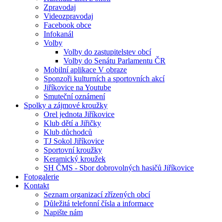
Zpravodaj
Videozpravodaj
Facebook obce
Infokanál
Volby
Volby do zastupitelstev obcí
Volby do Senátu Parlamentu ČR
Mobilní aplikace V obraze
Sponzoři kulturních a sportovních akcí
Jiříkovice na Youtube
Smuteční oznámení
Spolky a zájmové kroužky
Orel jednota Jiříkovice
Klub dětí a Jiřičky
Klub důchodců
TJ Sokol Jiříkovice
Sportovní kroužky
Keramický kroužek
SH ČMS - Sbor dobrovolných hasičů Jiříkovice
Fotogalerie
Kontakt
Seznam organizací zřízených obcí
Důležitá telefonní čísla a informace
Napište nám