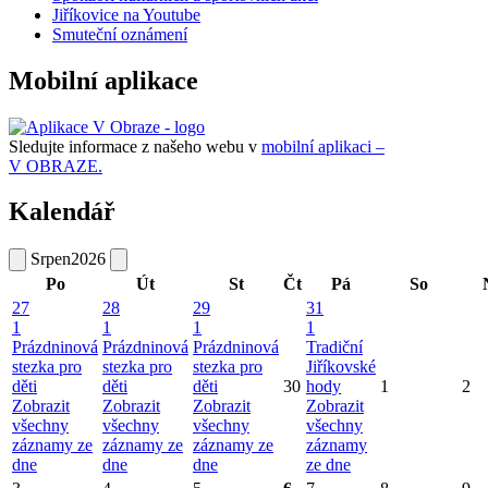
Jiříkovice na Youtube
Smuteční oznámení
Mobilní aplikace
Sledujte informace z našeho webu v
mobilní aplikaci –
V OBRAZE.
Kalendář
Srpen
2026
Po
Út
St
Čt
Pá
So
27
28
29
31
1
1
1
1
Prázdninová
Prázdninová
Prázdninová
Tradiční
stezka pro
stezka pro
stezka pro
Jiříkovské
děti
děti
děti
30
hody
1
2
Zobrazit
Zobrazit
Zobrazit
Zobrazit
všechny
všechny
všechny
všechny
záznamy ze
záznamy ze
záznamy ze
záznamy
dne
dne
dne
ze dne