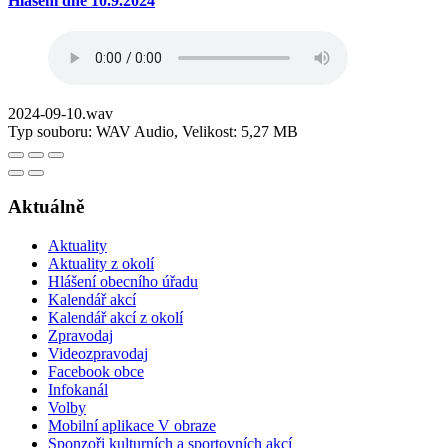
Hlášení dne 10.9.2024
2024-09-10.wav
Typ souboru: WAV Audio, Velikost: 5,27 MB
Aktuálně
Aktuality
Aktuality z okolí
Hlášení obecního úřadu
Kalendář akcí
Kalendář akcí z okolí
Zpravodaj
Videozpravodaj
Facebook obce
Infokanál
Volby
Mobilní aplikace V obraze
Sponzoři kulturních a sportovních akcí