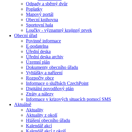
Odpady a sběrný dvůr
Poplatky
Mapový portál
Obecní knihovna
Sportovní hala
Loučky - významný krajinný prvek
Obecní úřad
Povinné informace
E-podatelna
Úřední deska
Úřední deska archiv
Územní plán
Dokumenty obecního úřadu
Vyhlášky a nařízení
Rozpočty obce
Informace o službách CzechPoint
Digitální povodňový plán
Ztráty a nálezy
Informace v krizových situacích pomocí SMS
Aktuálně
Aktuality
Aktuality z okolí
Hlášení obecního úřadu
Kalendář akcí
Kalendář akcí z okolí