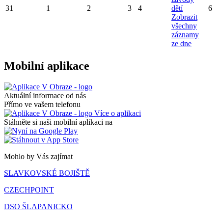
31
1
2
3
4
dětí
6
Zobrazit
všechny
záznamy
ze dne
Mobilní aplikace
Aktuální informace od nás
Přímo ve vašem telefonu
Více o aplikaci
Stáhněte si naši mobilní aplikaci na
Mohlo by Vás zajímat
SLAVKOVSKÉ BOJIŠTĚ
CZECHPOINT
DSO ŠLAPANICKO