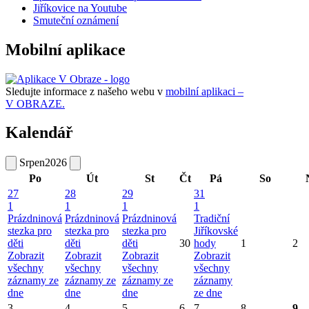
Jiříkovice na Youtube
Smuteční oznámení
Mobilní aplikace
Sledujte informace z našeho webu v
mobilní aplikaci –
V OBRAZE.
Kalendář
Srpen
2026
Po
Út
St
Čt
Pá
So
27
28
29
31
1
1
1
1
Prázdninová
Prázdninová
Prázdninová
Tradiční
stezka pro
stezka pro
stezka pro
Jiříkovské
děti
děti
děti
30
hody
1
2
Zobrazit
Zobrazit
Zobrazit
Zobrazit
všechny
všechny
všechny
všechny
záznamy ze
záznamy ze
záznamy ze
záznamy
dne
dne
dne
ze dne
3
4
5
6
7
8
9