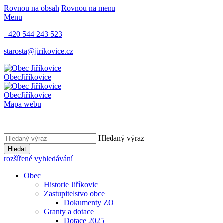
Rovnou na obsah
Rovnou na menu
Menu
+420 544 243 523
starosta@jirikovice.cz
Obec
Jiříkovice
Obec
Jiříkovice
Mapa webu
Hledaný výraz
Hledat
rozšířené vyhledávání
Obec
Historie Jiříkovic
Zastupitelstvo obce
Dokumenty ZO
Granty a dotace
Dotace 2025