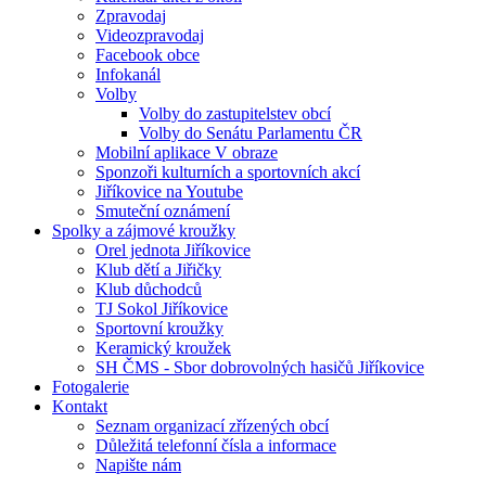
Zpravodaj
Videozpravodaj
Facebook obce
Infokanál
Volby
Volby do zastupitelstev obcí
Volby do Senátu Parlamentu ČR
Mobilní aplikace V obraze
Sponzoři kulturních a sportovních akcí
Jiříkovice na Youtube
Smuteční oznámení
Spolky a zájmové kroužky
Orel jednota Jiříkovice
Klub dětí a Jiřičky
Klub důchodců
TJ Sokol Jiříkovice
Sportovní kroužky
Keramický kroužek
SH ČMS - Sbor dobrovolných hasičů Jiříkovice
Fotogalerie
Kontakt
Seznam organizací zřízených obcí
Důležitá telefonní čísla a informace
Napište nám