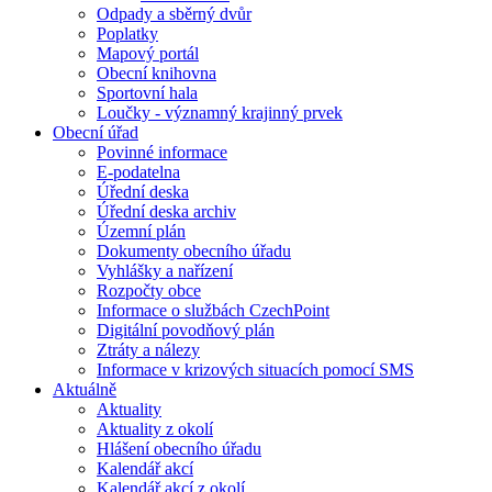
Odpady a sběrný dvůr
Poplatky
Mapový portál
Obecní knihovna
Sportovní hala
Loučky - významný krajinný prvek
Obecní úřad
Povinné informace
E-podatelna
Úřední deska
Úřední deska archiv
Územní plán
Dokumenty obecního úřadu
Vyhlášky a nařízení
Rozpočty obce
Informace o službách CzechPoint
Digitální povodňový plán
Ztráty a nálezy
Informace v krizových situacích pomocí SMS
Aktuálně
Aktuality
Aktuality z okolí
Hlášení obecního úřadu
Kalendář akcí
Kalendář akcí z okolí