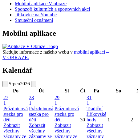
Mobilní aplikace V obraze
Sponzoři kulturních a sportovních akcí
Jiříkovice na Youtube
Smuteční oznámení
Mobilní aplikace
Sledujte informace z našeho webu v
mobilní aplikaci –
V OBRAZE.
Kalendář
Srpen
2026
Po
Út
St
Čt
Pá
So
27
28
29
31
1
1
1
1
Prázdninová
Prázdninová
Prázdninová
Tradiční
stezka pro
stezka pro
stezka pro
Jiříkovské
děti
děti
děti
30
hody
1
2
Zobrazit
Zobrazit
Zobrazit
Zobrazit
všechny
všechny
všechny
všechny
záznamy ze
záznamy ze
záznamy ze
záznamy