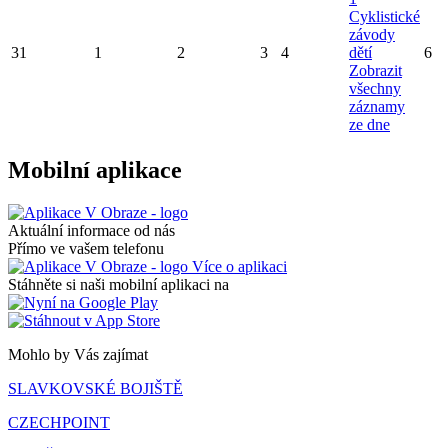
Cyklistické
závody
31
1
2
3
4
dětí
6
Zobrazit
všechny
záznamy
ze dne
Mobilní aplikace
Aktuální informace od nás
Přímo ve vašem telefonu
Více o aplikaci
Stáhněte si naši mobilní aplikaci na
Mohlo by Vás zajímat
SLAVKOVSKÉ BOJIŠTĚ
CZECHPOINT