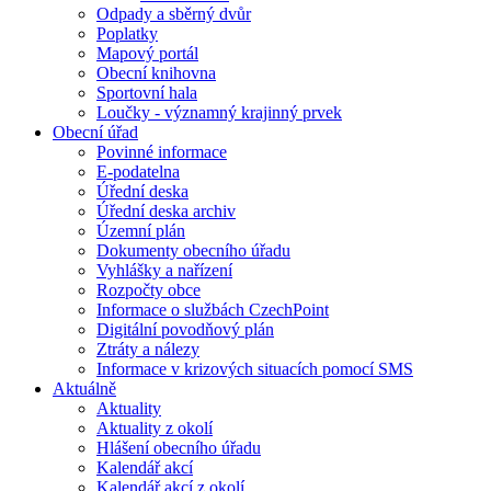
Odpady a sběrný dvůr
Poplatky
Mapový portál
Obecní knihovna
Sportovní hala
Loučky - významný krajinný prvek
Obecní úřad
Povinné informace
E-podatelna
Úřední deska
Úřední deska archiv
Územní plán
Dokumenty obecního úřadu
Vyhlášky a nařízení
Rozpočty obce
Informace o službách CzechPoint
Digitální povodňový plán
Ztráty a nálezy
Informace v krizových situacích pomocí SMS
Aktuálně
Aktuality
Aktuality z okolí
Hlášení obecního úřadu
Kalendář akcí
Kalendář akcí z okolí