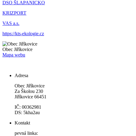
DSO ŠLAPANICKO
KRIZPORT
VAS a.s.
https://kts-ekologie.cz
Obec
Jiříkovice
Mapa webu
Adresa
Obec Jiříkovice
Za Školou 230
Jiříkovice 66451
IČ: 00362981
DS: 5kha2au
Kontakt
pevná linka: