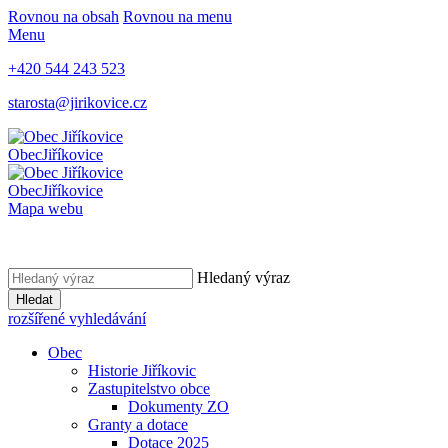
Rovnou na obsah
Rovnou na menu
Menu
+420 544 243 523
starosta@jirikovice.cz
Obec
Jiříkovice
Obec
Jiříkovice
Mapa webu
Hledaný výraz
Hledat
rozšířené vyhledávání
Obec
Historie Jiříkovic
Zastupitelstvo obce
Dokumenty ZO
Granty a dotace
Dotace 2025