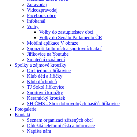
Zpravodaj
Videozpravodaj
Facebook obce
Infokanál
Volby
Volby do zastupitelstev obcí
Volby do Senátu Parlamentu ČR
Mobilní aplikace V obraze
Sponzoři kulturních a sportovních akcí
Jiříkovice na Youtube
Smuteční oznámení
Spolky a zájmové kroužky
Orel jednota Jiříkovice
Klub dětí a Jiřičky
Klub důchodců
TJ Sokol Jiříkovice
Sportovní kroužky
Keramický kroužek
SH ČMS - Sbor dobrovolných hasičů Jiříkovice
Fotogalerie
Kontakt
Seznam organizací zřízených obcí
Důležitá telefonní čísla a informace
Napište nám