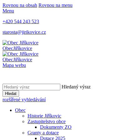
Rovnou na obsah
Rovnou na menu
Menu
+420 544 243 523
starosta@jirikovice.cz
Obec
Jiříkovice
Obec
Jiříkovice
Mapa webu
Hledaný výraz
Hledat
rozšířené vyhledávání
Obec
Historie Jiříkovic
Zastupitelstvo obce
Dokumenty ZO
Granty a dotace
Dotace 2025