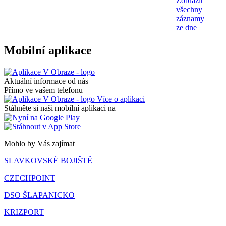
Zobrazit
všechny
záznamy
ze dne
Mobilní aplikace
Aktuální informace od nás
Přímo ve vašem telefonu
Více o aplikaci
Stáhněte si naši mobilní aplikaci na
Mohlo by Vás zajímat
SLAVKOVSKÉ BOJIŠTĚ
CZECHPOINT
DSO ŠLAPANICKO
KRIZPORT