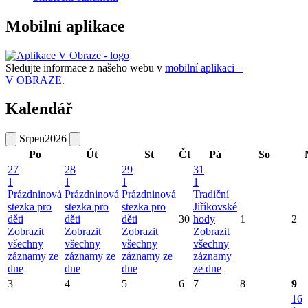
Mobilní aplikace
Sledujte informace z našeho webu v
mobilní aplikaci –
V OBRAZE.
Kalendář
Srpen
2026
Po
Út
St
Čt
Pá
So
27
28
29
31
1
1
1
1
Prázdninová
Prázdninová
Prázdninová
Tradiční
stezka pro
stezka pro
stezka pro
Jiříkovské
děti
děti
děti
30
hody
1
2
Zobrazit
Zobrazit
Zobrazit
Zobrazit
všechny
všechny
všechny
všechny
záznamy ze
záznamy ze
záznamy ze
záznamy
dne
dne
dne
ze dne
3
4
5
6
7
8
9
16