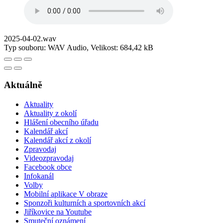
2025-04-02.wav
Typ souboru: WAV Audio, Velikost: 684,42 kB
Aktuálně
Aktuality
Aktuality z okolí
Hlášení obecního úřadu
Kalendář akcí
Kalendář akcí z okolí
Zpravodaj
Videozpravodaj
Facebook obce
Infokanál
Volby
Mobilní aplikace V obraze
Sponzoři kulturních a sportovních akcí
Jiříkovice na Youtube
Smuteční oznámení