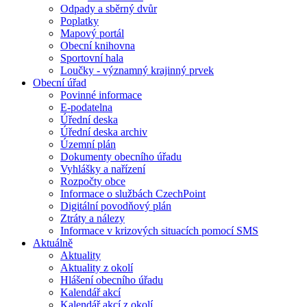
Odpady a sběrný dvůr
Poplatky
Mapový portál
Obecní knihovna
Sportovní hala
Loučky - významný krajinný prvek
Obecní úřad
Povinné informace
E-podatelna
Úřední deska
Úřední deska archiv
Územní plán
Dokumenty obecního úřadu
Vyhlášky a nařízení
Rozpočty obce
Informace o službách CzechPoint
Digitální povodňový plán
Ztráty a nálezy
Informace v krizových situacích pomocí SMS
Aktuálně
Aktuality
Aktuality z okolí
Hlášení obecního úřadu
Kalendář akcí
Kalendář akcí z okolí