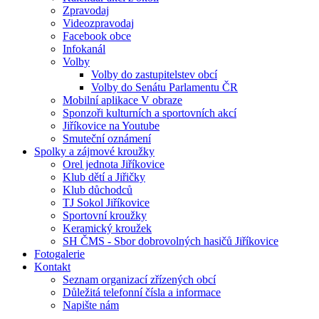
Zpravodaj
Videozpravodaj
Facebook obce
Infokanál
Volby
Volby do zastupitelstev obcí
Volby do Senátu Parlamentu ČR
Mobilní aplikace V obraze
Sponzoři kulturních a sportovních akcí
Jiříkovice na Youtube
Smuteční oznámení
Spolky a zájmové kroužky
Orel jednota Jiříkovice
Klub dětí a Jiřičky
Klub důchodců
TJ Sokol Jiříkovice
Sportovní kroužky
Keramický kroužek
SH ČMS - Sbor dobrovolných hasičů Jiříkovice
Fotogalerie
Kontakt
Seznam organizací zřízených obcí
Důležitá telefonní čísla a informace
Napište nám