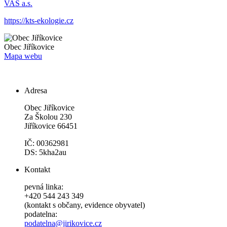
VAS a.s.
https://kts-ekologie.cz
Obec
Jiříkovice
Mapa webu
Adresa
Obec Jiříkovice
Za Školou 230
Jiříkovice 66451
IČ: 00362981
DS: 5kha2au
Kontakt
pevná linka:
+420 544 243 349
(kontakt s občany, evidence obyvatel)
podatelna:
podatelna@jirikovice.cz