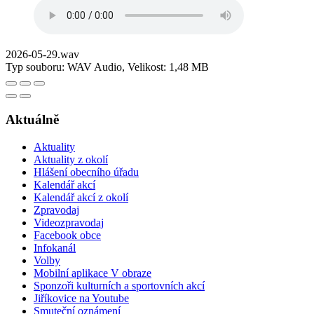
2026-05-29.wav
Typ souboru: WAV Audio, Velikost: 1,48 MB
Aktuálně
Aktuality
Aktuality z okolí
Hlášení obecního úřadu
Kalendář akcí
Kalendář akcí z okolí
Zpravodaj
Videozpravodaj
Facebook obce
Infokanál
Volby
Mobilní aplikace V obraze
Sponzoři kulturních a sportovních akcí
Jiříkovice na Youtube
Smuteční oznámení