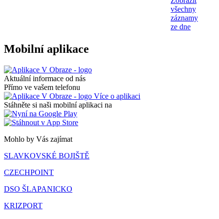
Zobrazit
všechny
záznamy
ze dne
Mobilní aplikace
Aktuální informace od nás
Přímo ve vašem telefonu
Více o aplikaci
Stáhněte si naši mobilní aplikaci na
Mohlo by Vás zajímat
SLAVKOVSKÉ BOJIŠTĚ
CZECHPOINT
DSO ŠLAPANICKO
KRIZPORT