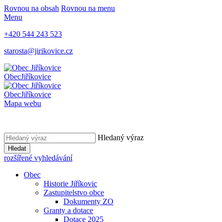
Rovnou na obsah
Rovnou na menu
Menu
+420 544 243 523
starosta@jirikovice.cz
Obec
Jiříkovice
Obec
Jiříkovice
Mapa webu
Hledaný výraz
Hledat
rozšířené vyhledávání
Obec
Historie Jiříkovic
Zastupitelstvo obce
Dokumenty ZO
Granty a dotace
Dotace 2025