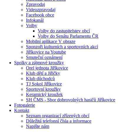
Zpravodaj
Videozpravodaj
Facebook obce
Infokanál
Volby
Volby do zastupitelstev obcí
Volby do Senátu Parlamentu ČR
Mobilní aplikace V obraze
Sponzoři kulturních a sportovních akcí
Jiříkovice na Youtube
Smuteční oznámení
Spolky a zájmové kroužky
Orel jednota Jiříkovice
Klub dětí a Jiřičky
Klub důchodců
TJ Sokol Jiříkovice
Sportovní kroužky
Keramický kroužek
SH ČMS - Sbor dobrovolných hasičů Jiříkovice
Fotogalerie
Kontakt
Seznam organizací zřízených obcí
Důležitá telefonní čísla a informace
Napište nám