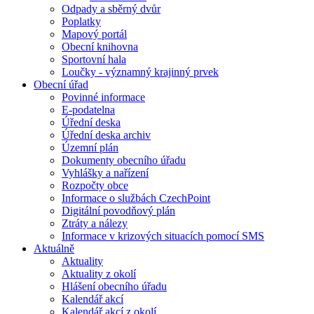
Odpady a sběrný dvůr
Poplatky
Mapový portál
Obecní knihovna
Sportovní hala
Loučky - významný krajinný prvek
Obecní úřad
Povinné informace
E-podatelna
Úřední deska
Úřední deska archiv
Územní plán
Dokumenty obecního úřadu
Vyhlášky a nařízení
Rozpočty obce
Informace o službách CzechPoint
Digitální povodňový plán
Ztráty a nálezy
Informace v krizových situacích pomocí SMS
Aktuálně
Aktuality
Aktuality z okolí
Hlášení obecního úřadu
Kalendář akcí
Kalendář akcí z okolí