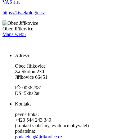
VAS a.s.
https://kts-ekologie.cz
Obec
Jiříkovice
Mapa webu
Adresa
Obec Jiříkovice
Za Školou 230
Jiříkovice 66451
IČ: 00362981
DS: 5kha2au
Kontakt
pevná linka:
+420 544 243 349
(kontakt s občany, evidence obyvatel)
podatelna:
podatelna@jirikovice.cz