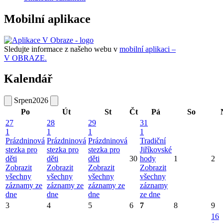
Mobilní aplikace
Sledujte informace z našeho webu v
mobilní aplikaci –
V OBRAZE.
Kalendář
Srpen
2026
Po
Út
St
Čt
Pá
So
27
28
29
31
1
1
1
1
Prázdninová
Prázdninová
Prázdninová
Tradiční
stezka pro
stezka pro
stezka pro
Jiříkovské
děti
děti
děti
30
hody
1
2
Zobrazit
Zobrazit
Zobrazit
Zobrazit
všechny
všechny
všechny
všechny
záznamy ze
záznamy ze
záznamy ze
záznamy
dne
dne
dne
ze dne
3
4
5
6
7
8
9
16