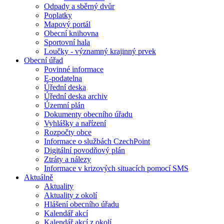
Odpady a sběrný dvůr
Poplatky
Mapový portál
Obecní knihovna
Sportovní hala
Loučky - významný krajinný prvek
Obecní úřad
Povinné informace
E-podatelna
Úřední deska
Úřední deska archiv
Územní plán
Dokumenty obecního úřadu
Vyhlášky a nařízení
Rozpočty obce
Informace o službách CzechPoint
Digitální povodňový plán
Ztráty a nálezy
Informace v krizových situacích pomocí SMS
Aktuálně
Aktuality
Aktuality z okolí
Hlášení obecního úřadu
Kalendář akcí
Kalendář akcí z okolí