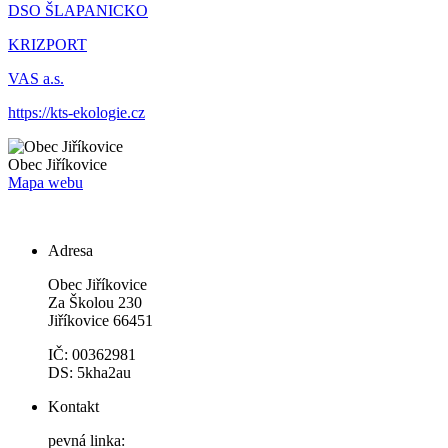
DSO ŠLAPANICKO
KRIZPORT
VAS a.s.
https://kts-ekologie.cz
Obec
Jiříkovice
Mapa webu
Adresa
Obec Jiříkovice
Za Školou 230
Jiříkovice 66451
IČ: 00362981
DS: 5kha2au
Kontakt
pevná linka: