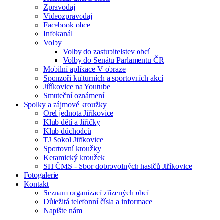
Zpravodaj
Videozpravodaj
Facebook obce
Infokanál
Volby
Volby do zastupitelstev obcí
Volby do Senátu Parlamentu ČR
Mobilní aplikace V obraze
Sponzoři kulturních a sportovních akcí
Jiříkovice na Youtube
Smuteční oznámení
Spolky a zájmové kroužky
Orel jednota Jiříkovice
Klub dětí a Jiřičky
Klub důchodců
TJ Sokol Jiříkovice
Sportovní kroužky
Keramický kroužek
SH ČMS - Sbor dobrovolných hasičů Jiříkovice
Fotogalerie
Kontakt
Seznam organizací zřízených obcí
Důležitá telefonní čísla a informace
Napište nám