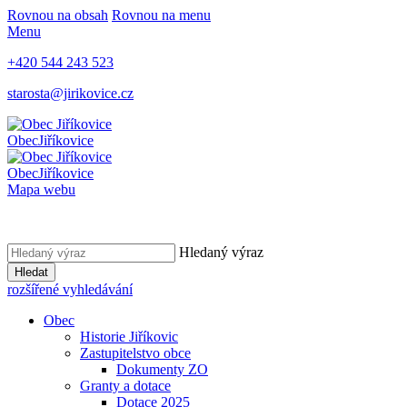
Rovnou na obsah
Rovnou na menu
Menu
+420 544 243 523
starosta@jirikovice.cz
Obec
Jiříkovice
Obec
Jiříkovice
Mapa webu
Hledaný výraz
Hledat
rozšířené vyhledávání
Obec
Historie Jiříkovic
Zastupitelstvo obce
Dokumenty ZO
Granty a dotace
Dotace 2025