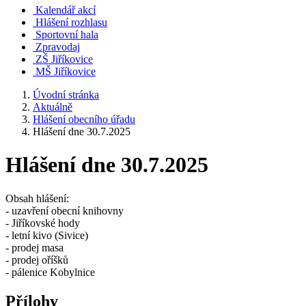
Kalendář akcí
Hlášení rozhlasu
Sportovní hala
Zpravodaj
ZŠ Jiříkovice
MŠ Jiříkovice
Úvodní stránka
Aktuálně
Hlášení obecního úřadu
Hlášení dne 30.7.2025
Hlášení dne 30.7.2025
Obsah hlášení:
- uzavření obecní knihovny
- Jiříkovské hody
- letní kivo (Sivice)
- prodej masa
- prodej oříšků
- pálenice Kobylnice
Přílohy