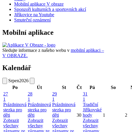
Mobilní aplikace V obraze
Sponzoři kulturních a sportovních akcí
Jiříkovice na Youtube
Smuteční oznámení
Mobilní aplikace
Sledujte informace z našeho webu v
mobilní aplikaci –
V OBRAZE.
Kalendář
Srpen
2026
Po
Út
St
Čt
Pá
So
27
28
29
31
1
1
1
1
Prázdninová
Prázdninová
Prázdninová
Tradiční
stezka pro
stezka pro
stezka pro
Jiříkovské
děti
děti
děti
30
hody
1
2
Zobrazit
Zobrazit
Zobrazit
Zobrazit
všechny
všechny
všechny
všechny
záznamy ze
záznamy ze
záznamy ze
záznamy