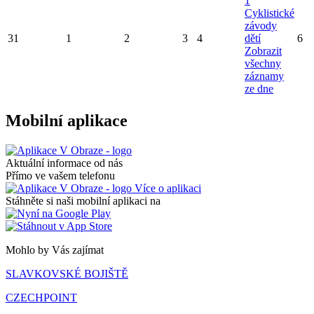
1
Cyklistické
závody
31
1
2
3
4
dětí
6
Zobrazit
všechny
záznamy
ze dne
Mobilní aplikace
Aktuální informace od nás
Přímo ve vašem telefonu
Více o aplikaci
Stáhněte si naši mobilní aplikaci na
Mohlo by Vás zajímat
SLAVKOVSKÉ BOJIŠTĚ
CZECHPOINT