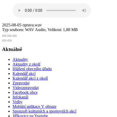
2025-08-05 oprava.wav
Typ souboru: WAV Audio, Velikost: 1,88 MB
Aktuálně
Aktuality
Aktuality z okolí
Hlášení obecního úřadu
Kalendář akcí
Kalendář akcí z okolí
Zpravodaj
Videozpravodaj
Facebook obce
Infokanál
Volby
Mobilní aplikace V obraze
Sponzoři kulturních a sportovních akcí
Jiříkovice na Youtube