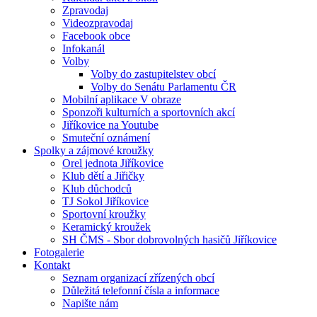
Zpravodaj
Videozpravodaj
Facebook obce
Infokanál
Volby
Volby do zastupitelstev obcí
Volby do Senátu Parlamentu ČR
Mobilní aplikace V obraze
Sponzoři kulturních a sportovních akcí
Jiříkovice na Youtube
Smuteční oznámení
Spolky a zájmové kroužky
Orel jednota Jiříkovice
Klub dětí a Jiřičky
Klub důchodců
TJ Sokol Jiříkovice
Sportovní kroužky
Keramický kroužek
SH ČMS - Sbor dobrovolných hasičů Jiříkovice
Fotogalerie
Kontakt
Seznam organizací zřízených obcí
Důležitá telefonní čísla a informace
Napište nám