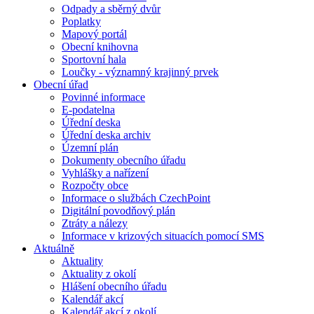
Odpady a sběrný dvůr
Poplatky
Mapový portál
Obecní knihovna
Sportovní hala
Loučky - významný krajinný prvek
Obecní úřad
Povinné informace
E-podatelna
Úřední deska
Úřední deska archiv
Územní plán
Dokumenty obecního úřadu
Vyhlášky a nařízení
Rozpočty obce
Informace o službách CzechPoint
Digitální povodňový plán
Ztráty a nálezy
Informace v krizových situacích pomocí SMS
Aktuálně
Aktuality
Aktuality z okolí
Hlášení obecního úřadu
Kalendář akcí
Kalendář akcí z okolí