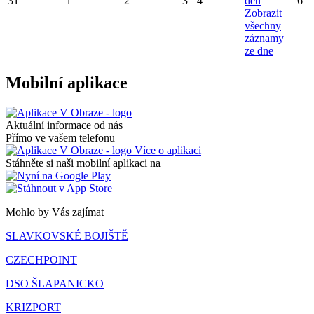
31
1
2
3
4
dětí
6
Zobrazit
všechny
záznamy
ze dne
Mobilní aplikace
Aktuální informace od nás
Přímo ve vašem telefonu
Více o aplikaci
Stáhněte si naši mobilní aplikaci na
Mohlo by Vás zajímat
SLAVKOVSKÉ BOJIŠTĚ
CZECHPOINT
DSO ŠLAPANICKO
KRIZPORT