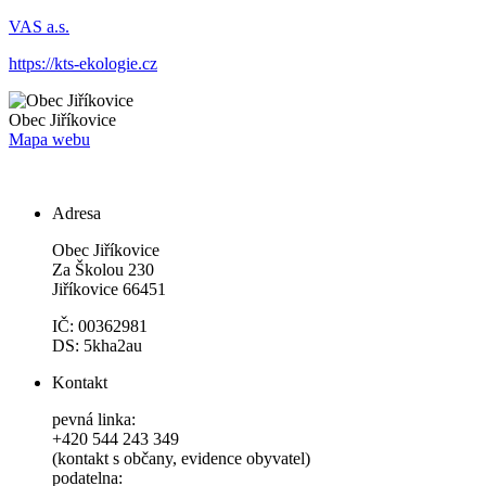
VAS a.s.
https://kts-ekologie.cz
Obec
Jiříkovice
Mapa webu
Adresa
Obec Jiříkovice
Za Školou 230
Jiříkovice 66451
IČ: 00362981
DS: 5kha2au
Kontakt
pevná linka:
+420 544 243 349
(kontakt s občany, evidence obyvatel)
podatelna: