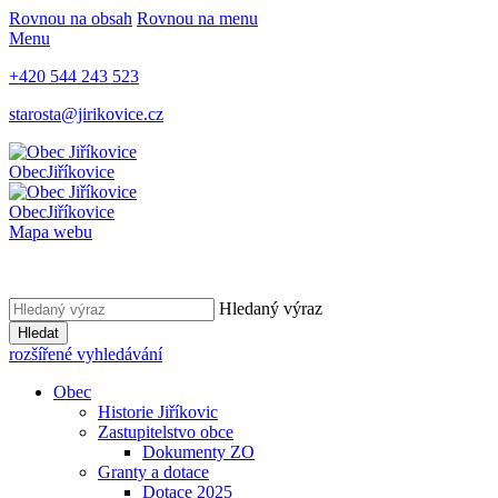
Rovnou na obsah
Rovnou na menu
Menu
+420 544 243 523
starosta@jirikovice.cz
Obec
Jiříkovice
Obec
Jiříkovice
Mapa webu
Hledaný výraz
Hledat
rozšířené vyhledávání
Obec
Historie Jiříkovic
Zastupitelstvo obce
Dokumenty ZO
Granty a dotace
Dotace 2025