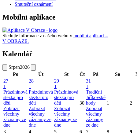
Smuteční oznámení
Mobilní aplikace
Sledujte informace z našeho webu v
mobilní aplikaci –
V OBRAZE.
Kalendář
Srpen
2026
Po
Út
St
Čt
Pá
So
27
28
29
31
1
1
1
1
Prázdninová
Prázdninová
Prázdninová
Tradiční
stezka pro
stezka pro
stezka pro
Jiříkovské
děti
děti
děti
30
hody
1
2
Zobrazit
Zobrazit
Zobrazit
Zobrazit
všechny
všechny
všechny
všechny
záznamy ze
záznamy ze
záznamy ze
záznamy
dne
dne
dne
ze dne
3
4
5
6
7
8
9