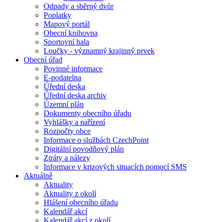
Odpady a sběrný dvůr
Poplatky
Mapový portál
Obecní knihovna
Sportovní hala
Loučky - významný krajinný prvek
Obecní úřad
Povinné informace
E-podatelna
Úřední deska
Úřední deska archiv
Územní plán
Dokumenty obecního úřadu
Vyhlášky a nařízení
Rozpočty obce
Informace o službách CzechPoint
Digitální povodňový plán
Ztráty a nálezy
Informace v krizových situacích pomocí SMS
Aktuálně
Aktuality
Aktuality z okolí
Hlášení obecního úřadu
Kalendář akcí
Kalendář akcí z okolí