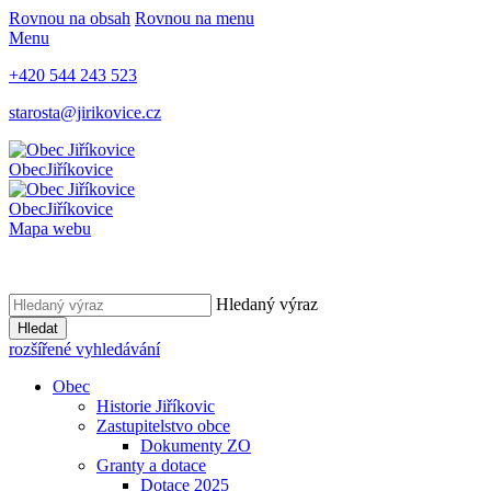
Rovnou na obsah
Rovnou na menu
Menu
+420 544 243 523
starosta@jirikovice.cz
Obec
Jiříkovice
Obec
Jiříkovice
Mapa webu
Hledaný výraz
Hledat
rozšířené vyhledávání
Obec
Historie Jiříkovic
Zastupitelstvo obce
Dokumenty ZO
Granty a dotace
Dotace 2025