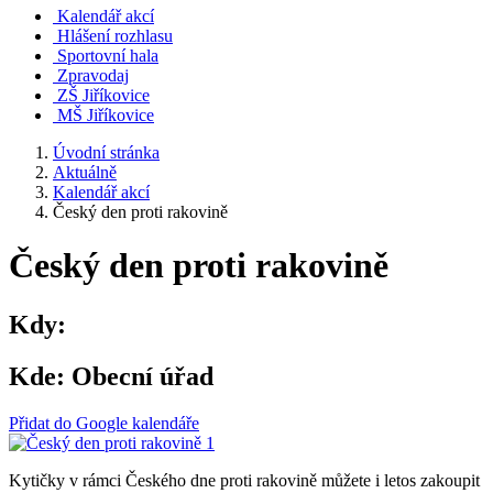
Kalendář akcí
Hlášení rozhlasu
Sportovní hala
Zpravodaj
ZŠ Jiříkovice
MŠ Jiříkovice
Úvodní stránka
Aktuálně
Kalendář akcí
Český den proti rakovině
Český den proti rakovině
Kdy:
Kde:
Obecní úřad
Přidat do Google kalendáře
Kytičky v rámci Českého dne proti rakovině můžete i letos zakoupit