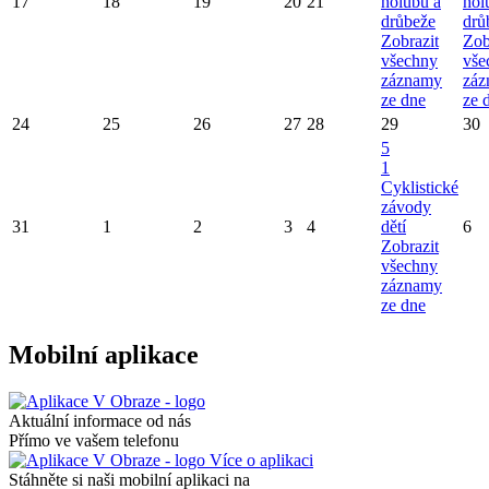
17
18
19
20
21
holubů a
hol
drůbeže
drů
Zobrazit
Zob
všechny
vše
záznamy
záz
ze dne
ze 
24
25
26
27
28
29
30
5
1
Cyklistické
závody
31
1
2
3
4
dětí
6
Zobrazit
všechny
záznamy
ze dne
Mobilní aplikace
Aktuální informace od nás
Přímo ve vašem telefonu
Více o aplikaci
Stáhněte si naši mobilní aplikaci na