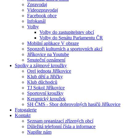
Zpravodaj
Videozpravodaj
Facebook obce
Infokanál
Volby
Volby do zastupitelstev obcí
Volby do Senátu Parlamentu ČR
Mobilní aplikace V obraze
Sponzoři kulturních a sportovních akcí
Jiříkovice na Youtube
Smuteční oznámení
Spolky a zájmové kroužky
Orel jednota Jiříkovice
Klub dětí a Jiřičky
Klub důchodců
TJ Sokol Jiříkovice
Sportovní kroužky
Keramický kroužek
SH ČMS - Sbor dobrovolných hasičů Jiříkovice
Fotogalerie
Kontakt
Seznam organizací zřízených obcí
Důležitá telefonní čísla a informace
Napište nám