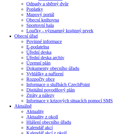
Odpady a sběrný dvůr
Poplatky
Mapový portál
Obecní knihovna
Sportovní hala
Loučky - významný krajinný prvek
Obecní úřad
Povinné informace
E-podatelna
Úřední deska
Úřední deska archiv
Územní plán
Dokumenty obecního úřadu
Vyhlášky a nařízení
Rozpočty obce
Informace o službách CzechPoint
Digitální povodňový plán
Ztráty a nálezy
Informace v krizových situacích pomocí SMS
Aktuálně
Aktuality
Aktuality z okolí
Hlášení obecního úřadu
Kalendář akcí
Kalendář akcí z okolí