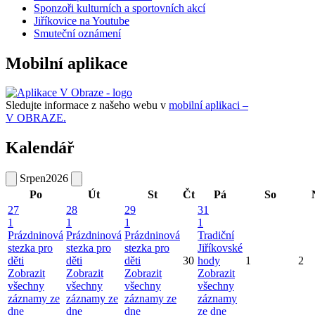
Sponzoři kulturních a sportovních akcí
Jiříkovice na Youtube
Smuteční oznámení
Mobilní aplikace
Sledujte informace z našeho webu v
mobilní aplikaci –
V OBRAZE.
Kalendář
Srpen
2026
Po
Út
St
Čt
Pá
So
27
28
29
31
1
1
1
1
Prázdninová
Prázdninová
Prázdninová
Tradiční
stezka pro
stezka pro
stezka pro
Jiříkovské
děti
děti
děti
30
hody
1
2
Zobrazit
Zobrazit
Zobrazit
Zobrazit
všechny
všechny
všechny
všechny
záznamy ze
záznamy ze
záznamy ze
záznamy
dne
dne
dne
ze dne