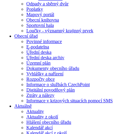
Odpady a sběrný dvůr
Poplatky
Mapový portál
Obecní knihovna
Sportovní hala
Loučky - významný krajinný prvek
Obecní úřad
Povinné informace
E-podatelna
Úřední deska
Úřední deska archiv
Územní plán
Dokumenty obecního úřadu
Vyhlášky a nařízení
Rozpočty obce
Informace o službách CzechPoint
Digitální povodňový plán
Ztráty a nálezy
Informace v krizových situacích pomocí SMS
Aktuálně
Aktuality
Aktuality z okolí
Hlášení obecního úřadu
Kalendář akcí
Kalendář akcí z okolí