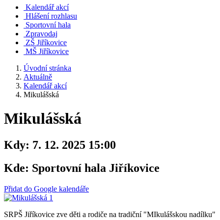
Kalendář akcí
Hlášení rozhlasu
Sportovní hala
Zpravodaj
ZŠ Jiříkovice
MŠ Jiříkovice
Úvodní stránka
Aktuálně
Kalendář akcí
Mikulášská
Mikulášská
Kdy:
7. 12. 2025 15:00
Kde:
Sportovní hala Jiříkovice
Přidat do Google kalendáře
SRPŠ Jiříkovice zve děti a rodiče na tradiční "MIkulášskou nadílku"