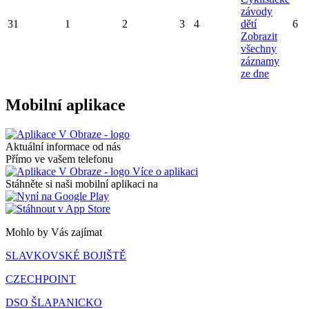
závody
31
1
2
3
4
dětí
6
Zobrazit
všechny
záznamy
ze dne
Mobilní aplikace
Aktuální informace od nás
Přímo ve vašem telefonu
Více o aplikaci
Stáhněte si naši mobilní aplikaci na
Mohlo by Vás zajímat
SLAVKOVSKÉ BOJIŠTĚ
CZECHPOINT
DSO ŠLAPANICKO