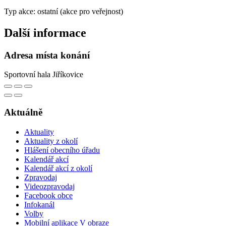
Typ akce: ostatní (akce pro veřejnost)
Další informace
Adresa místa konání
Sportovní hala Jiříkovice
Aktuálně
Aktuality
Aktuality z okolí
Hlášení obecního úřadu
Kalendář akcí
Kalendář akcí z okolí
Zpravodaj
Videozpravodaj
Facebook obce
Infokanál
Volby
Mobilní aplikace V obraze