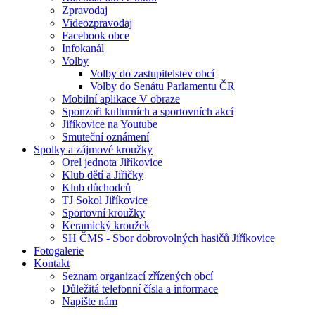
Zpravodaj
Videozpravodaj
Facebook obce
Infokanál
Volby
Volby do zastupitelstev obcí
Volby do Senátu Parlamentu ČR
Mobilní aplikace V obraze
Sponzoři kulturních a sportovních akcí
Jiříkovice na Youtube
Smuteční oznámení
Spolky a zájmové kroužky
Orel jednota Jiříkovice
Klub dětí a Jiřičky
Klub důchodců
TJ Sokol Jiříkovice
Sportovní kroužky
Keramický kroužek
SH ČMS - Sbor dobrovolných hasičů Jiříkovice
Fotogalerie
Kontakt
Seznam organizací zřízených obcí
Důležitá telefonní čísla a informace
Napište nám