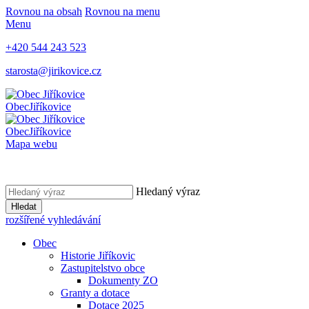
Rovnou na obsah
Rovnou na menu
Menu
+420 544 243 523
starosta@jirikovice.cz
Obec
Jiříkovice
Obec
Jiříkovice
Mapa webu
Hledaný výraz
Hledat
rozšířené vyhledávání
Obec
Historie Jiříkovic
Zastupitelstvo obce
Dokumenty ZO
Granty a dotace
Dotace 2025