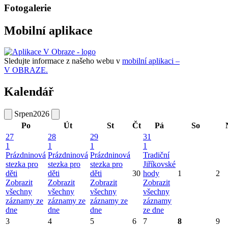
Fotogalerie
Mobilní aplikace
Sledujte informace z našeho webu v
mobilní aplikaci –
V OBRAZE.
Kalendář
Srpen
2026
Po
Út
St
Čt
Pá
So
27
28
29
31
1
1
1
1
Prázdninová
Prázdninová
Prázdninová
Tradiční
stezka pro
stezka pro
stezka pro
Jiříkovské
děti
děti
děti
30
hody
1
2
Zobrazit
Zobrazit
Zobrazit
Zobrazit
všechny
všechny
všechny
všechny
záznamy ze
záznamy ze
záznamy ze
záznamy
dne
dne
dne
ze dne
3
4
5
6
7
8
9