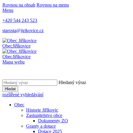
Rovnou na obsah
Rovnou na menu
Menu
+420 544 243 523
starosta@jirikovice.cz
Obec
Jiříkovice
Obec
Jiříkovice
Mapa webu
Hledaný výraz
Hledat
rozšířené vyhledávání
Obec
Historie Jiříkovic
Zastupitelstvo obce
Dokumenty ZO
Granty a dotace
Dotace 2025