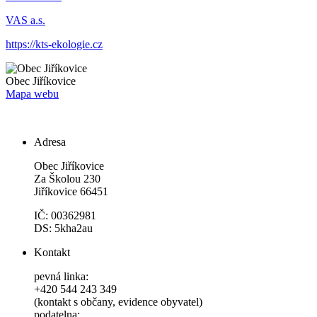
VAS a.s.
https://kts-ekologie.cz
Obec
Jiříkovice
Mapa webu
Adresa
Obec Jiříkovice
Za Školou 230
Jiříkovice 66451
IČ: 00362981
DS: 5kha2au
Kontakt
pevná linka:
+420 544 243 349
(kontakt s občany, evidence obyvatel)
podatelna: