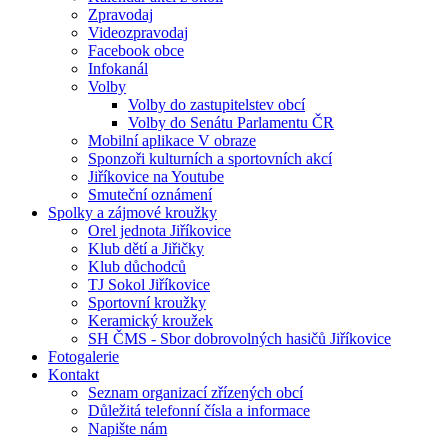
Zpravodaj
Videozpravodaj
Facebook obce
Infokanál
Volby
Volby do zastupitelstev obcí
Volby do Senátu Parlamentu ČR
Mobilní aplikace V obraze
Sponzoři kulturních a sportovních akcí
Jiříkovice na Youtube
Smuteční oznámení
Spolky a zájmové kroužky
Orel jednota Jiříkovice
Klub dětí a Jiřičky
Klub důchodců
TJ Sokol Jiříkovice
Sportovní kroužky
Keramický kroužek
SH ČMS - Sbor dobrovolných hasičů Jiříkovice
Fotogalerie
Kontakt
Seznam organizací zřízených obcí
Důležitá telefonní čísla a informace
Napište nám