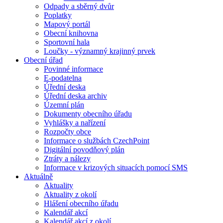
Odpady a sběrný dvůr
Poplatky
Mapový portál
Obecní knihovna
Sportovní hala
Loučky - významný krajinný prvek
Obecní úřad
Povinné informace
E-podatelna
Úřední deska
Úřední deska archiv
Územní plán
Dokumenty obecního úřadu
Vyhlášky a nařízení
Rozpočty obce
Informace o službách CzechPoint
Digitální povodňový plán
Ztráty a nálezy
Informace v krizových situacích pomocí SMS
Aktuálně
Aktuality
Aktuality z okolí
Hlášení obecního úřadu
Kalendář akcí
Kalendář akcí z okolí