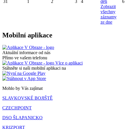
31
1
2
3
4
dětí
6
Zobrazit
všechny
záznamy
ze dne
Mobilní aplikace
Aktuální informace od nás
Přímo ve vašem telefonu
Více o aplikaci
Stáhněte si naši mobilní aplikaci na
Mohlo by Vás zajímat
SLAVKOVSKÉ BOJIŠTĚ
CZECHPOINT
DSO ŠLAPANICKO
KRIZPORT