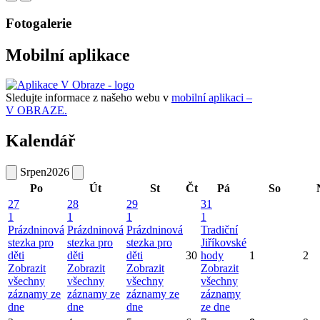
Fotogalerie
Mobilní aplikace
Sledujte informace z našeho webu v
mobilní aplikaci –
V OBRAZE.
Kalendář
Srpen
2026
Po
Út
St
Čt
Pá
So
27
28
29
31
1
1
1
1
Prázdninová
Prázdninová
Prázdninová
Tradiční
stezka pro
stezka pro
stezka pro
Jiříkovské
děti
děti
děti
30
hody
1
2
Zobrazit
Zobrazit
Zobrazit
Zobrazit
všechny
všechny
všechny
všechny
záznamy ze
záznamy ze
záznamy ze
záznamy
dne
dne
dne
ze dne