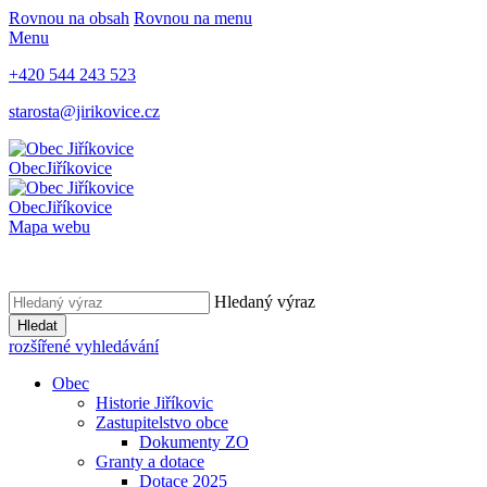
Rovnou na obsah
Rovnou na menu
Menu
+420 544 243 523
starosta@jirikovice.cz
Obec
Jiříkovice
Obec
Jiříkovice
Mapa webu
Hledaný výraz
Hledat
rozšířené vyhledávání
Obec
Historie Jiříkovic
Zastupitelstvo obce
Dokumenty ZO
Granty a dotace
Dotace 2025