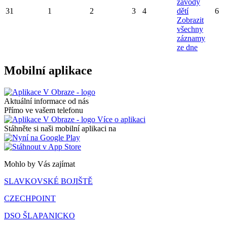
závody
31
1
2
3
4
dětí
6
Zobrazit
všechny
záznamy
ze dne
Mobilní aplikace
Aktuální informace od nás
Přímo ve vašem telefonu
Více o aplikaci
Stáhněte si naši mobilní aplikaci na
Mohlo by Vás zajímat
SLAVKOVSKÉ BOJIŠTĚ
CZECHPOINT
DSO ŠLAPANICKO