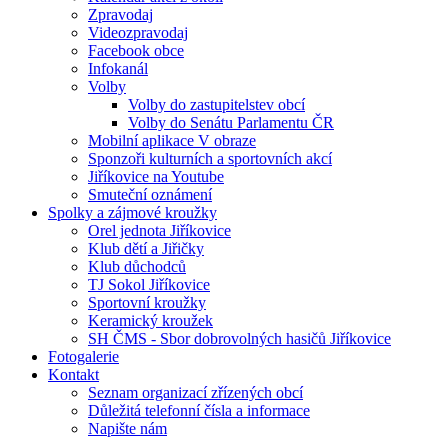
Zpravodaj
Videozpravodaj
Facebook obce
Infokanál
Volby
Volby do zastupitelstev obcí
Volby do Senátu Parlamentu ČR
Mobilní aplikace V obraze
Sponzoři kulturních a sportovních akcí
Jiříkovice na Youtube
Smuteční oznámení
Spolky a zájmové kroužky
Orel jednota Jiříkovice
Klub dětí a Jiřičky
Klub důchodců
TJ Sokol Jiříkovice
Sportovní kroužky
Keramický kroužek
SH ČMS - Sbor dobrovolných hasičů Jiříkovice
Fotogalerie
Kontakt
Seznam organizací zřízených obcí
Důležitá telefonní čísla a informace
Napište nám