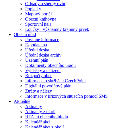
Odpady a sběrný dvůr
Poplatky
Mapový portál
Obecní knihovna
Sportovní hala
Loučky - významný krajinný prvek
Obecní úřad
Povinné informace
E-podatelna
Úřední deska
Úřední deska archiv
Územní plán
Dokumenty obecního úřadu
Vyhlášky a nařízení
Rozpočty obce
Informace o službách CzechPoint
Digitální povodňový plán
Ztráty a nálezy
Informace v krizových situacích pomocí SMS
Aktuálně
Aktuality
Aktuality z okolí
Hlášení obecního úřadu
Kalendář akcí
Kalendář akcí z okolí