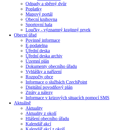
Odpady a sběrný dvůr
Poplatky
Mapový portál
Obecní knihovna
Sportovní hala
Loučky - významný krajinný prvek
Obecní úřad
Povinné informace
E-podatelna
Úřední deska
Úřední deska archiv
Územní plán
Dokumenty obecního úřadu
Vyhlášky a nařízení
Rozpočty obce
Informace o službách CzechPoint
Digitální povodňový plán
Ztráty a nálezy
Informace v krizových situacích pomocí SMS
Aktuálně
Aktuality
Aktuality z okolí
Hlášení obecního úřadu
Kalendář akcí
Kalendář akcí z okolí