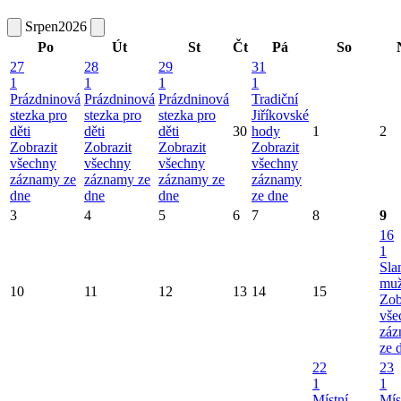
Srpen
2026
Po
Út
St
Čt
Pá
So
27
28
29
31
1
1
1
1
Prázdninová
Prázdninová
Prázdninová
Tradiční
stezka pro
stezka pro
stezka pro
Jiříkovské
děti
děti
děti
30
hody
1
2
Zobrazit
Zobrazit
Zobrazit
Zobrazit
všechny
všechny
všechny
všechny
záznamy ze
záznamy ze
záznamy ze
záznamy
dne
dne
dne
ze dne
3
4
5
6
7
8
9
16
1
Sla
mu
10
11
12
13
14
15
Zob
vše
záz
ze 
22
23
1
1
Místní
Mís