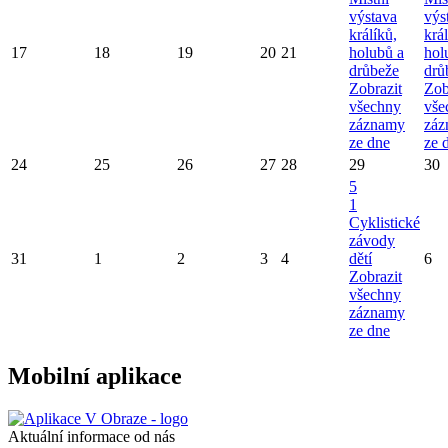
výstava
výs
králíků,
král
17
18
19
20
21
holubů a
hol
drůbeže
drů
Zobrazit
Zob
všechny
vše
záznamy
záz
ze dne
ze 
24
25
26
27
28
29
30
5
1
Cyklistické
závody
31
1
2
3
4
dětí
6
Zobrazit
všechny
záznamy
ze dne
Mobilní aplikace
Aktuální informace od nás