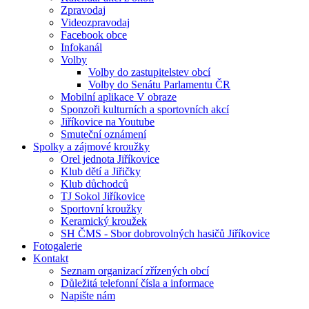
Zpravodaj
Videozpravodaj
Facebook obce
Infokanál
Volby
Volby do zastupitelstev obcí
Volby do Senátu Parlamentu ČR
Mobilní aplikace V obraze
Sponzoři kulturních a sportovních akcí
Jiříkovice na Youtube
Smuteční oznámení
Spolky a zájmové kroužky
Orel jednota Jiříkovice
Klub dětí a Jiřičky
Klub důchodců
TJ Sokol Jiříkovice
Sportovní kroužky
Keramický kroužek
SH ČMS - Sbor dobrovolných hasičů Jiříkovice
Fotogalerie
Kontakt
Seznam organizací zřízených obcí
Důležitá telefonní čísla a informace
Napište nám