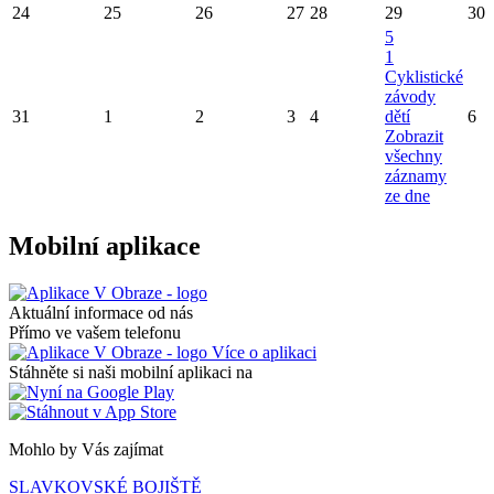
24
25
26
27
28
29
30
5
1
Cyklistické
závody
31
1
2
3
4
dětí
6
Zobrazit
všechny
záznamy
ze dne
Mobilní aplikace
Aktuální informace od nás
Přímo ve vašem telefonu
Více o aplikaci
Stáhněte si naši mobilní aplikaci na
Mohlo by Vás zajímat
SLAVKOVSKÉ BOJIŠTĚ