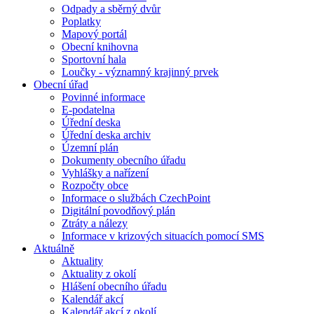
Odpady a sběrný dvůr
Poplatky
Mapový portál
Obecní knihovna
Sportovní hala
Loučky - významný krajinný prvek
Obecní úřad
Povinné informace
E-podatelna
Úřední deska
Úřední deska archiv
Územní plán
Dokumenty obecního úřadu
Vyhlášky a nařízení
Rozpočty obce
Informace o službách CzechPoint
Digitální povodňový plán
Ztráty a nálezy
Informace v krizových situacích pomocí SMS
Aktuálně
Aktuality
Aktuality z okolí
Hlášení obecního úřadu
Kalendář akcí
Kalendář akcí z okolí