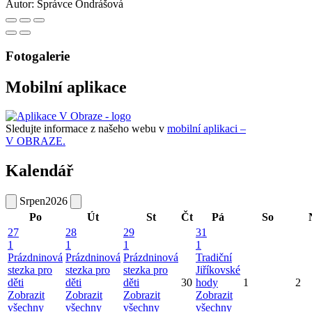
Autor:
Správce Ondrášová
Fotogalerie
Mobilní aplikace
Sledujte informace z našeho webu v
mobilní aplikaci –
V OBRAZE.
Kalendář
Srpen
2026
Po
Út
St
Čt
Pá
So
27
28
29
31
1
1
1
1
Prázdninová
Prázdninová
Prázdninová
Tradiční
stezka pro
stezka pro
stezka pro
Jiříkovské
děti
děti
děti
30
hody
1
2
Zobrazit
Zobrazit
Zobrazit
Zobrazit
všechny
všechny
všechny
všechny