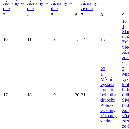
záznamy ze
záznamy ze
záznamy ze
záznamy
dne
dne
dne
ze dne
3
4
5
6
7
8
9
16
1
Sla
mu
10
11
12
13
14
15
Zob
vše
záz
ze 
23
22
2
1
Mís
Místní
výs
výstava
král
králíků,
hol
17
18
19
20
21
holubů a
drů
drůbeže
Siv
Zobrazit
hod
všechny
Zob
záznamy
vše
ze dne
záz
ze 