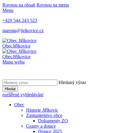
Rovnou na obsah
Rovnou na menu
Menu
+420 544 243 523
starosta@jirikovice.cz
Obec
Jiříkovice
Obec
Jiříkovice
Mapa webu
Hledaný výraz
Hledat
rozšířené vyhledávání
Obec
Historie Jiříkovic
Zastupitelstvo obce
Dokumenty ZO
Granty a dotace
Dotace 2025