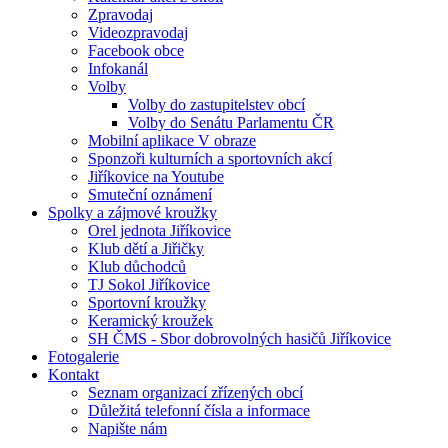
Zpravodaj
Videozpravodaj
Facebook obce
Infokanál
Volby
Volby do zastupitelstev obcí
Volby do Senátu Parlamentu ČR
Mobilní aplikace V obraze
Sponzoři kulturních a sportovních akcí
Jiříkovice na Youtube
Smuteční oznámení
Spolky a zájmové kroužky
Orel jednota Jiříkovice
Klub dětí a Jiřičky
Klub důchodců
TJ Sokol Jiříkovice
Sportovní kroužky
Keramický kroužek
SH ČMS - Sbor dobrovolných hasičů Jiříkovice
Fotogalerie
Kontakt
Seznam organizací zřízených obcí
Důležitá telefonní čísla a informace
Napište nám