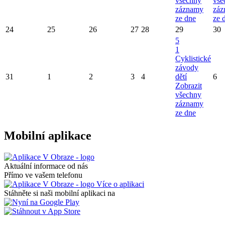
všechny
vše
záznamy
záz
ze dne
ze 
24
25
26
27
28
29
30
5
1
Cyklistické
závody
31
1
2
3
4
dětí
6
Zobrazit
všechny
záznamy
ze dne
Mobilní aplikace
Aktuální informace od nás
Přímo ve vašem telefonu
Více o aplikaci
Stáhněte si naši mobilní aplikaci na