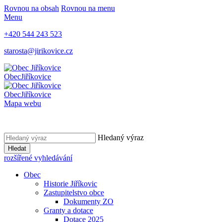
Rovnou na obsah
Rovnou na menu
Menu
+420 544 243 523
starosta@jirikovice.cz
Obec
Jiříkovice
Obec
Jiříkovice
Mapa webu
Hledaný výraz
Hledat
rozšířené vyhledávání
Obec
Historie Jiříkovic
Zastupitelstvo obce
Dokumenty ZO
Granty a dotace
Dotace 2025