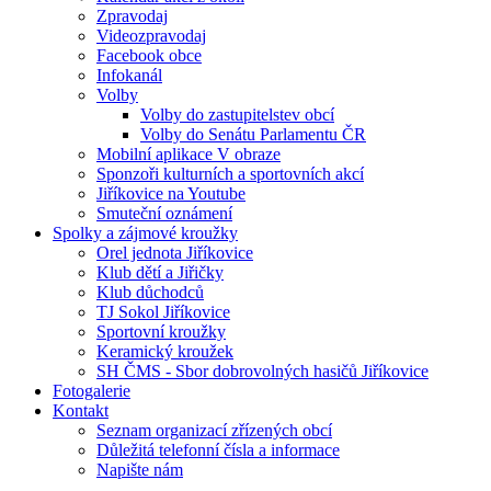
Zpravodaj
Videozpravodaj
Facebook obce
Infokanál
Volby
Volby do zastupitelstev obcí
Volby do Senátu Parlamentu ČR
Mobilní aplikace V obraze
Sponzoři kulturních a sportovních akcí
Jiříkovice na Youtube
Smuteční oznámení
Spolky a zájmové kroužky
Orel jednota Jiříkovice
Klub dětí a Jiřičky
Klub důchodců
TJ Sokol Jiříkovice
Sportovní kroužky
Keramický kroužek
SH ČMS - Sbor dobrovolných hasičů Jiříkovice
Fotogalerie
Kontakt
Seznam organizací zřízených obcí
Důležitá telefonní čísla a informace
Napište nám