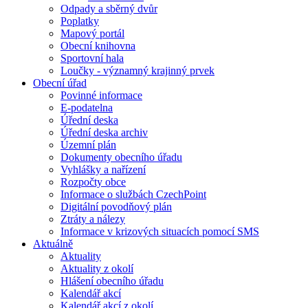
Odpady a sběrný dvůr
Poplatky
Mapový portál
Obecní knihovna
Sportovní hala
Loučky - významný krajinný prvek
Obecní úřad
Povinné informace
E-podatelna
Úřední deska
Úřední deska archiv
Územní plán
Dokumenty obecního úřadu
Vyhlášky a nařízení
Rozpočty obce
Informace o službách CzechPoint
Digitální povodňový plán
Ztráty a nálezy
Informace v krizových situacích pomocí SMS
Aktuálně
Aktuality
Aktuality z okolí
Hlášení obecního úřadu
Kalendář akcí
Kalendář akcí z okolí