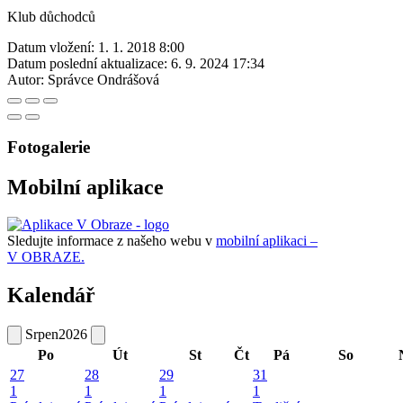
Klub důchodců
Datum vložení:
1. 1. 2018 8:00
Datum poslední aktualizace:
6. 9. 2024 17:34
Autor:
Správce Ondrášová
Fotogalerie
Mobilní aplikace
Sledujte informace z našeho webu v
mobilní aplikaci –
V OBRAZE.
Kalendář
Srpen
2026
Po
Út
St
Čt
Pá
So
27
28
29
31
1
1
1
1