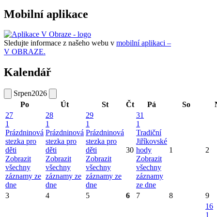
Mobilní aplikace
Sledujte informace z našeho webu v
mobilní aplikaci –
V OBRAZE.
Kalendář
Srpen
2026
Po
Út
St
Čt
Pá
So
27
28
29
31
1
1
1
1
Prázdninová
Prázdninová
Prázdninová
Tradiční
stezka pro
stezka pro
stezka pro
Jiříkovské
děti
děti
děti
30
hody
1
2
Zobrazit
Zobrazit
Zobrazit
Zobrazit
všechny
všechny
všechny
všechny
záznamy ze
záznamy ze
záznamy ze
záznamy
dne
dne
dne
ze dne
3
4
5
6
7
8
9
16
1