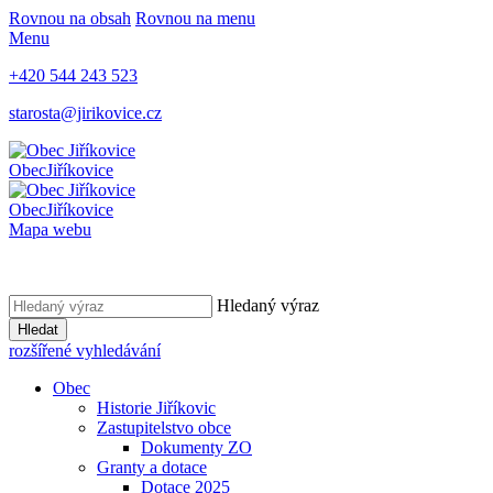
Rovnou na obsah
Rovnou na menu
Menu
+420 544 243 523
starosta@jirikovice.cz
Obec
Jiříkovice
Obec
Jiříkovice
Mapa webu
Hledaný výraz
Hledat
rozšířené vyhledávání
Obec
Historie Jiříkovic
Zastupitelstvo obce
Dokumenty ZO
Granty a dotace
Dotace 2025