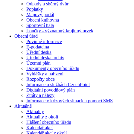
Odpady a sběrný dvůr
Poplatky
Mapový portál
Obecní knihovna
Sportovní hala
Loučky - významný krajinný prvek
Obecní úřad
Povinné informace
E-podatelna
Úřední deska
Úřední deska archiv
Územní plán
Dokumenty obecního úřadu
Vyhlášky a nařízení
Rozpočty obce
Informace o službách CzechPoint
Digitální povodňový plán
Ztráty a nálezy
Informace v krizových situacích pomocí SMS
Aktuálně
Aktuality
Aktuality z okolí
Hlášení obecního úřadu
Kalendář akcí
Kalendář akcí z okolí