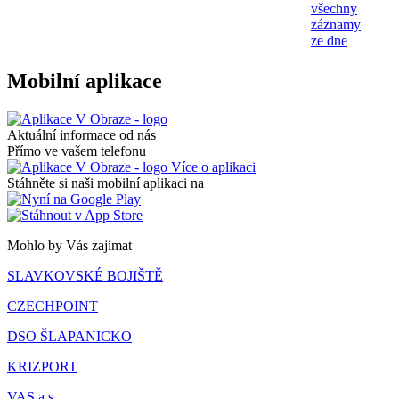
všechny
záznamy
ze dne
Mobilní aplikace
Aktuální informace od nás
Přímo ve vašem telefonu
Více o aplikaci
Stáhněte si naši mobilní aplikaci na
Mohlo by Vás zajímat
SLAVKOVSKÉ BOJIŠTĚ
CZECHPOINT
DSO ŠLAPANICKO
KRIZPORT
VAS a.s.