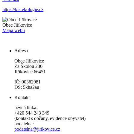
https://kts-ekologie.cz
Obec
Jiříkovice
Mapa webu
Adresa
Obec Jiříkovice
Za Školou 230
Jiříkovice 66451
IČ: 00362981
DS: 5kha2au
Kontakt
pevná linka:
+420 544 243 349
(kontakt s občany, evidence obyvatel)
podatelna:
podatelna@jirikovice.cz