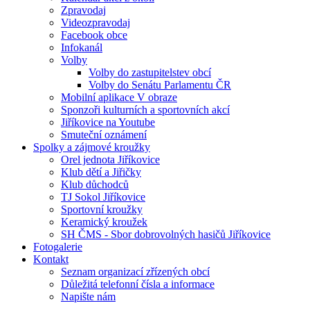
Zpravodaj
Videozpravodaj
Facebook obce
Infokanál
Volby
Volby do zastupitelstev obcí
Volby do Senátu Parlamentu ČR
Mobilní aplikace V obraze
Sponzoři kulturních a sportovních akcí
Jiříkovice na Youtube
Smuteční oznámení
Spolky a zájmové kroužky
Orel jednota Jiříkovice
Klub dětí a Jiřičky
Klub důchodců
TJ Sokol Jiříkovice
Sportovní kroužky
Keramický kroužek
SH ČMS - Sbor dobrovolných hasičů Jiříkovice
Fotogalerie
Kontakt
Seznam organizací zřízených obcí
Důležitá telefonní čísla a informace
Napište nám