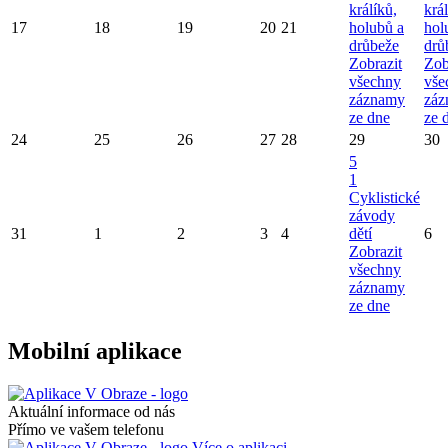
králíků,
král
17
18
19
20
21
holubů a
hol
drůbeže
drů
Zobrazit
Zob
všechny
vše
záznamy
záz
ze dne
ze 
24
25
26
27
28
29
30
5
1
Cyklistické
závody
31
1
2
3
4
dětí
6
Zobrazit
všechny
záznamy
ze dne
Mobilní aplikace
Aktuální informace od nás
Přímo ve vašem telefonu
Více o aplikaci