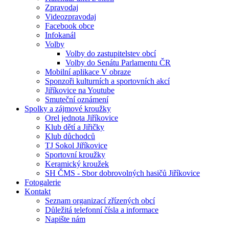
Zpravodaj
Videozpravodaj
Facebook obce
Infokanál
Volby
Volby do zastupitelstev obcí
Volby do Senátu Parlamentu ČR
Mobilní aplikace V obraze
Sponzoři kulturních a sportovních akcí
Jiříkovice na Youtube
Smuteční oznámení
Spolky a zájmové kroužky
Orel jednota Jiříkovice
Klub dětí a Jiřičky
Klub důchodců
TJ Sokol Jiříkovice
Sportovní kroužky
Keramický kroužek
SH ČMS - Sbor dobrovolných hasičů Jiříkovice
Fotogalerie
Kontakt
Seznam organizací zřízených obcí
Důležitá telefonní čísla a informace
Napište nám