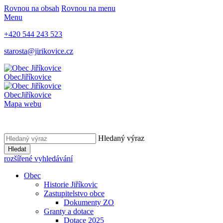
Rovnou na obsah
Rovnou na menu
Menu
+420 544 243 523
starosta@jirikovice.cz
Obec
Jiříkovice
Obec
Jiříkovice
Mapa webu
Hledaný výraz
Hledat
rozšířené vyhledávání
Obec
Historie Jiříkovic
Zastupitelstvo obce
Dokumenty ZO
Granty a dotace
Dotace 2025