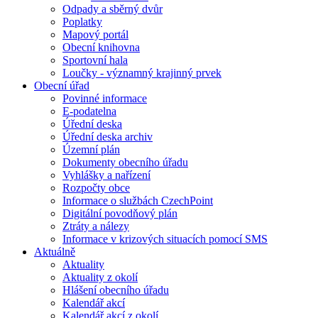
Odpady a sběrný dvůr
Poplatky
Mapový portál
Obecní knihovna
Sportovní hala
Loučky - významný krajinný prvek
Obecní úřad
Povinné informace
E-podatelna
Úřední deska
Úřední deska archiv
Územní plán
Dokumenty obecního úřadu
Vyhlášky a nařízení
Rozpočty obce
Informace o službách CzechPoint
Digitální povodňový plán
Ztráty a nálezy
Informace v krizových situacích pomocí SMS
Aktuálně
Aktuality
Aktuality z okolí
Hlášení obecního úřadu
Kalendář akcí
Kalendář akcí z okolí