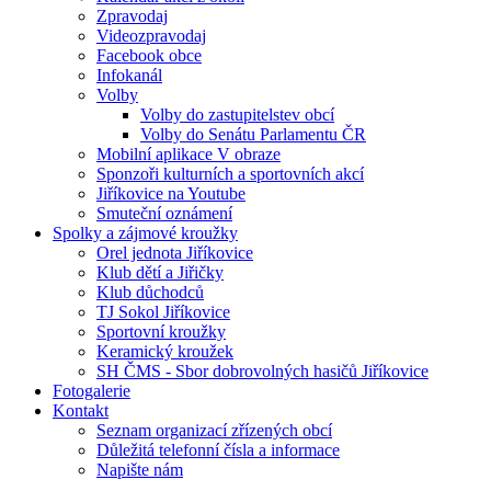
Zpravodaj
Videozpravodaj
Facebook obce
Infokanál
Volby
Volby do zastupitelstev obcí
Volby do Senátu Parlamentu ČR
Mobilní aplikace V obraze
Sponzoři kulturních a sportovních akcí
Jiříkovice na Youtube
Smuteční oznámení
Spolky a zájmové kroužky
Orel jednota Jiříkovice
Klub dětí a Jiřičky
Klub důchodců
TJ Sokol Jiříkovice
Sportovní kroužky
Keramický kroužek
SH ČMS - Sbor dobrovolných hasičů Jiříkovice
Fotogalerie
Kontakt
Seznam organizací zřízených obcí
Důležitá telefonní čísla a informace
Napište nám