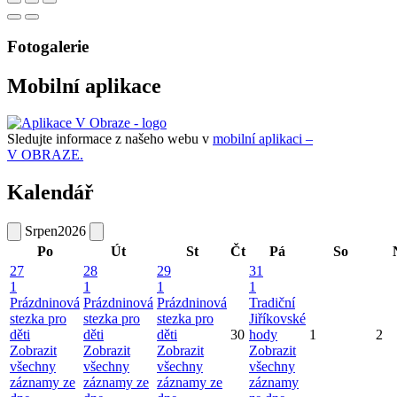
Fotogalerie
Mobilní aplikace
Sledujte informace z našeho webu v
mobilní aplikaci –
V OBRAZE.
Kalendář
Srpen
2026
Po
Út
St
Čt
Pá
So
27
28
29
31
1
1
1
1
Prázdninová
Prázdninová
Prázdninová
Tradiční
stezka pro
stezka pro
stezka pro
Jiříkovské
děti
děti
děti
30
hody
1
2
Zobrazit
Zobrazit
Zobrazit
Zobrazit
všechny
všechny
všechny
všechny
záznamy ze
záznamy ze
záznamy ze
záznamy