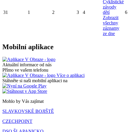
Cyklistické
závody
31
1
2
3
4
dětí
6
Zobrazit
všechny
záznamy
ze dne
Mobilní aplikace
Aktuální informace od nás
Přímo ve vašem telefonu
Více o aplikaci
Stáhněte si naši mobilní aplikaci na
Mohlo by Vás zajímat
SLAVKOVSKÉ BOJIŠTĚ
CZECHPOINT
DSO ŠLAPANICKO