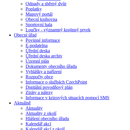
Odpady a sběrný dvůr
Poplatky
Mapový portál
Obecní knihovna
Sportovní hala
Loučky - významný krajinný prvek
Obecní úřad
Povinné informace
E-podatelna
Úřední deska
Úřední deska archiv
Územní plán
Dokumenty obecního úřadu
Vyhlášky a nařízení
Rozpočty obce
Informace o službách CzechPoint
Digitální povodňový plán
Ztráty a nálezy
Informace v krizových situacích pomocí SMS
Aktuálně
Aktuality
Aktuality z okolí
Hlášení obecního úřadu
Kalendář akcí
Kalendář akcí z okolí