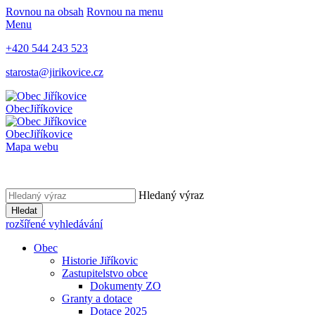
Rovnou na obsah
Rovnou na menu
Menu
+420 544 243 523
starosta@jirikovice.cz
Obec
Jiříkovice
Obec
Jiříkovice
Mapa webu
Hledaný výraz
Hledat
rozšířené vyhledávání
Obec
Historie Jiříkovic
Zastupitelstvo obce
Dokumenty ZO
Granty a dotace
Dotace 2025