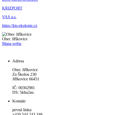
KRIZPORT
VAS a.s.
https://kts-ekologie.cz
Obec
Jiříkovice
Mapa webu
Adresa
Obec Jiříkovice
Za Školou 230
Jiříkovice 66451
IČ: 00362981
DS: 5kha2au
Kontakt
pevná linka:
+420 544 243 349