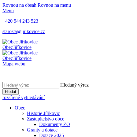
Rovnou na obsah
Rovnou na menu
Menu
+420 544 243 523
starosta@jirikovice.cz
Obec
Jiříkovice
Obec
Jiříkovice
Mapa webu
Hledaný výraz
Hledat
rozšířené vyhledávání
Obec
Historie Jiříkovic
Zastupitelstvo obce
Dokumenty ZO
Granty a dotace
Dotace 2025