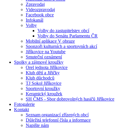
Zpravodaj
Videozpravodaj
Facebook obce
Infokanál
Volby
Volby do zastupitelstev obcí
Volby do Senátu Parlamentu ČR
Mobilní aplikace V obraze
Sponzoři kulturních a sportovních akcí
Jiříkovice na Youtube
Smuteční oznámení
Spolky a zájmové kroužky
Orel jednota Jiříkovice
Klub dětí a Jiřičky
Klub důchodců
TJ Sokol Jiříkovice
Sportovní kroužky
Keramický kroužek
SH ČMS - Sbor dobrovolných hasičů Jiříkovice
Fotogalerie
Kontakt
Seznam organizací zřízených obcí
Důležitá telefonní čísla a informace
Napište nám