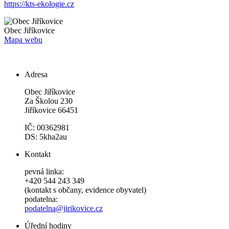
https://kts-ekologie.cz
Obec
Jiříkovice
Mapa webu
Adresa
Obec Jiříkovice
Za Školou 230
Jiříkovice 66451
IČ: 00362981
DS: 5kha2au
Kontakt
pevná linka:
+420 544 243 349
(kontakt s občany, evidence obyvatel)
podatelna:
podatelna@jirikovice.cz
Úřední hodiny