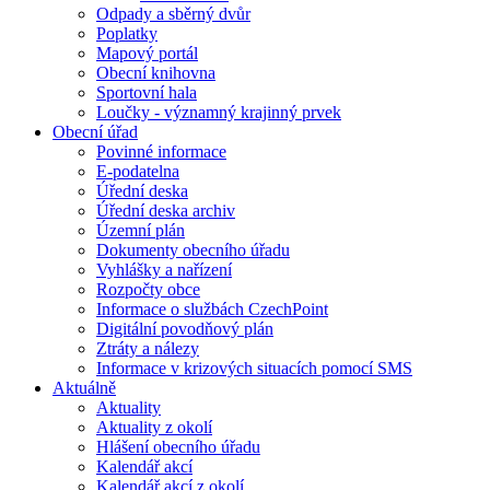
Odpady a sběrný dvůr
Poplatky
Mapový portál
Obecní knihovna
Sportovní hala
Loučky - významný krajinný prvek
Obecní úřad
Povinné informace
E-podatelna
Úřední deska
Úřední deska archiv
Územní plán
Dokumenty obecního úřadu
Vyhlášky a nařízení
Rozpočty obce
Informace o službách CzechPoint
Digitální povodňový plán
Ztráty a nálezy
Informace v krizových situacích pomocí SMS
Aktuálně
Aktuality
Aktuality z okolí
Hlášení obecního úřadu
Kalendář akcí
Kalendář akcí z okolí