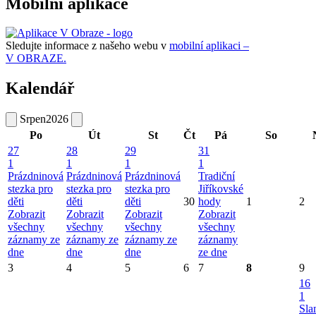
Mobilní aplikace
Sledujte informace z našeho webu v
mobilní aplikaci –
V OBRAZE.
Kalendář
Srpen
2026
Po
Út
St
Čt
Pá
So
27
28
29
31
1
1
1
1
Prázdninová
Prázdninová
Prázdninová
Tradiční
stezka pro
stezka pro
stezka pro
Jiříkovské
děti
děti
děti
30
hody
1
2
Zobrazit
Zobrazit
Zobrazit
Zobrazit
všechny
všechny
všechny
všechny
záznamy ze
záznamy ze
záznamy ze
záznamy
dne
dne
dne
ze dne
3
4
5
6
7
8
9
16
1
Sla