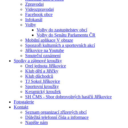
Zpravodaj
Videozpravodaj
Facebook obce
Infokanál
Volby
Volby do zastupitelstev obcí
Volby do Senátu Parlamentu ČR
Mobilní aplikace V obraze
Sponzoři kulturních a sportovních akcí
Jiříkovice na Youtube
Smuteční oznámení
Spolky a zájmové kroužky
Orel jednota Jiříkovice
Klub dětí a Jiřičky
Klub důchodců
TJ Sokol Jiříkovice
Sportovní kroužky
Keramický kroužek
SH ČMS - Sbor dobrovolných hasičů Jiříkovice
Fotogalerie
Kontakt
Seznam organizací zřízených obcí
Důležitá telefonní čísla a informace
Napište nám