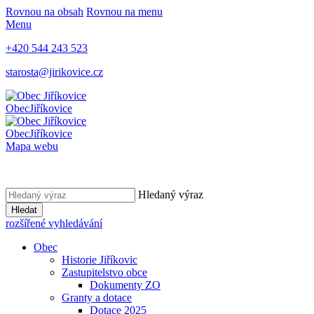
Rovnou na obsah
Rovnou na menu
Menu
+420 544 243 523
starosta@jirikovice.cz
Obec
Jiříkovice
Obec
Jiříkovice
Mapa webu
Hledaný výraz
Hledat
rozšířené vyhledávání
Obec
Historie Jiříkovic
Zastupitelstvo obce
Dokumenty ZO
Granty a dotace
Dotace 2025