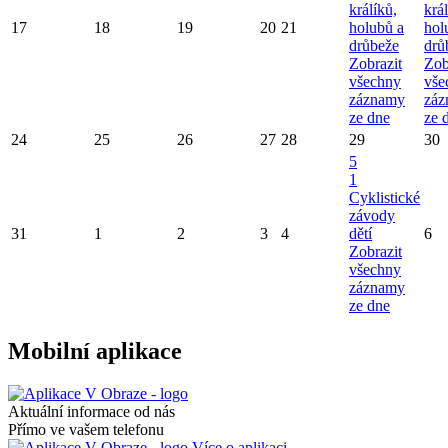
králíků,
král
17
18
19
20
21
holubů a
hol
drůbeže
drů
Zobrazit
Zob
všechny
vše
záznamy
záz
ze dne
ze 
24
25
26
27
28
29
30
5
1
Cyklistické
závody
31
1
2
3
4
dětí
6
Zobrazit
všechny
záznamy
ze dne
Mobilní aplikace
Aktuální informace od nás
Přímo ve vašem telefonu
Více o aplikaci