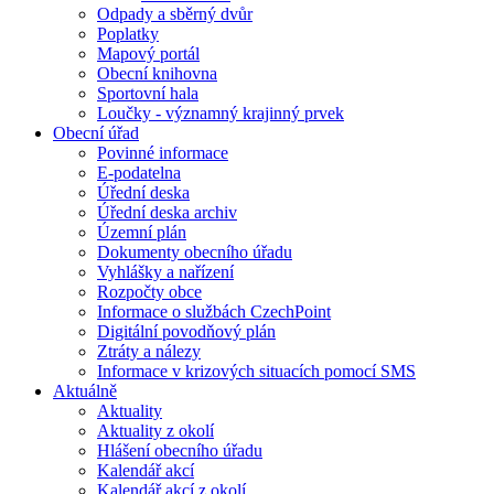
Odpady a sběrný dvůr
Poplatky
Mapový portál
Obecní knihovna
Sportovní hala
Loučky - významný krajinný prvek
Obecní úřad
Povinné informace
E-podatelna
Úřední deska
Úřední deska archiv
Územní plán
Dokumenty obecního úřadu
Vyhlášky a nařízení
Rozpočty obce
Informace o službách CzechPoint
Digitální povodňový plán
Ztráty a nálezy
Informace v krizových situacích pomocí SMS
Aktuálně
Aktuality
Aktuality z okolí
Hlášení obecního úřadu
Kalendář akcí
Kalendář akcí z okolí