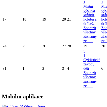
1
1
Místní
Mís
výstava
výs
králíků,
král
17
18
19
20
21
holubů a
hol
drůbeže
drů
Zobrazit
Zob
všechny
vše
záznamy
záz
ze dne
ze 
24
25
26
27
28
29
30
5
1
Cyklistické
závody
31
1
2
3
4
dětí
6
Zobrazit
všechny
záznamy
ze dne
Mobilní aplikace