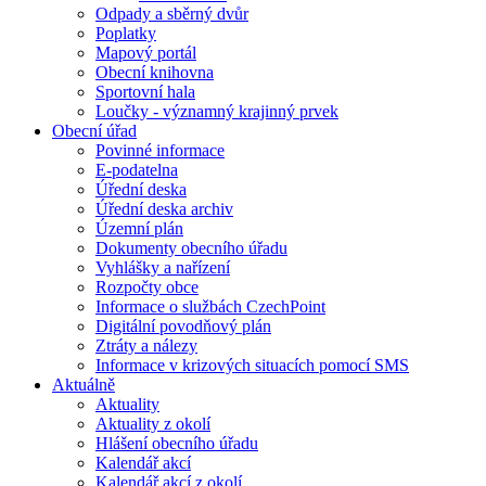
Odpady a sběrný dvůr
Poplatky
Mapový portál
Obecní knihovna
Sportovní hala
Loučky - významný krajinný prvek
Obecní úřad
Povinné informace
E-podatelna
Úřední deska
Úřední deska archiv
Územní plán
Dokumenty obecního úřadu
Vyhlášky a nařízení
Rozpočty obce
Informace o službách CzechPoint
Digitální povodňový plán
Ztráty a nálezy
Informace v krizových situacích pomocí SMS
Aktuálně
Aktuality
Aktuality z okolí
Hlášení obecního úřadu
Kalendář akcí
Kalendář akcí z okolí