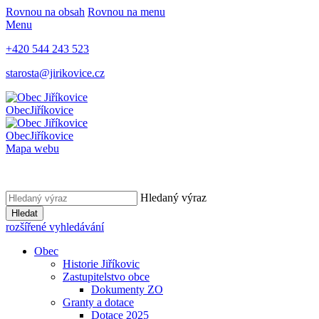
Rovnou na obsah
Rovnou na menu
Menu
+420 544 243 523
starosta@jirikovice.cz
Obec
Jiříkovice
Obec
Jiříkovice
Mapa webu
Hledaný výraz
Hledat
rozšířené vyhledávání
Obec
Historie Jiříkovic
Zastupitelstvo obce
Dokumenty ZO
Granty a dotace
Dotace 2025