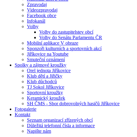
Zpravodaj
Videozpravodaj
Facebook obce
Infokanál
Volby
Volby do zastupitelstev obcí
Volby do Senátu Parlamentu ČR
Mobilní aplikace V obraze
Sponzoři kulturních a sportovních akcí
Jiříkovice na Youtube
Smuteční oznámení
Spolky a zájmové kroužky
Orel jednota Jiříkovice
Klub dětí a Jiřičky
Klub důchodců
TJ Sokol Jiříkovice
Sportovní kroužky
Keramický kroužek
SH ČMS - Sbor dobrovolných hasičů Jiříkovice
Fotogalerie
Kontakt
Seznam organizací zřízených obcí
Důležitá telefonní čísla a informace
Napište nám