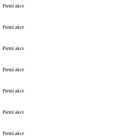
Pietní akce
Pietní akce
Pietní akce
Pietní akce
Pietní akce
Pietní akce
Pietní akce