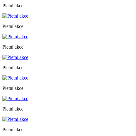
Pietní akce
Pietní akce
Pietní akce
Pietní akce
Pietní akce
Pietní akce
Pietní akce