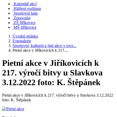
Kalendář akcí
Hlášení rozhlasu
Sportovní hala
Zpravodaj
ZŠ Jiříkovice
MŠ Jiříkovice
Úvodní stránka
Fotogalerie
Sportovní, kulturní a jiné akce v roce...
Pietní akce v Jiříkovicích k 217....
Pietní akce v Jiříkovicích k
217. výročí bitvy u Slavkova
3.12.2022 foto: K. Štěpánek
Pietní akce v Jiříkovicích k 217. výročí bitvy u Slavkova 3.12.2022
foto: K. Štěpánek