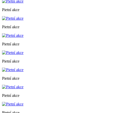
Pietní akce
Pietní akce
Pietní akce
Pietní akce
Pietní akce
Pietní akce
Pietní akce