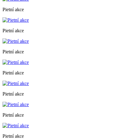
Pietní akce
Pietní akce
Pietní akce
Pietní akce
Pietní akce
Pietní akce
Pietní akce