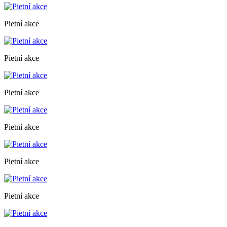
Pietní akce
Pietní akce
Pietní akce
Pietní akce
Pietní akce
Pietní akce