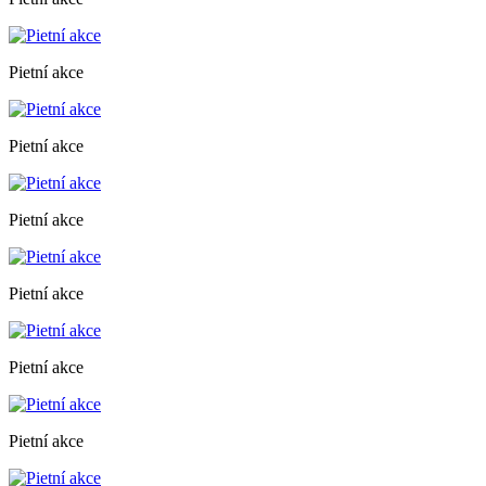
Pietní akce
Pietní akce
Pietní akce
Pietní akce
Pietní akce
Pietní akce