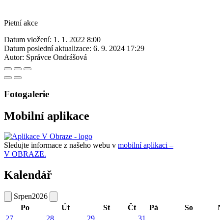
Pietní akce
Datum vložení:
1. 1. 2022 8:00
Datum poslední aktualizace:
6. 9. 2024 17:29
Autor:
Správce Ondrášová
Fotogalerie
Mobilní aplikace
Sledujte informace z našeho webu v
mobilní aplikaci –
V OBRAZE.
Kalendář
Srpen
2026
Po
Út
St
Čt
Pá
So
27
28
29
31