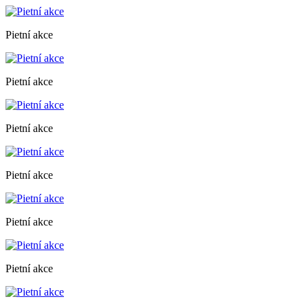
Pietní akce
Pietní akce
Pietní akce
Pietní akce
Pietní akce
Pietní akce