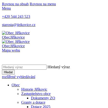
Rovnou na obsah
Rovnou na menu
Menu
+420 544 243 523
starosta@jirikovice.cz
Obec
Jiříkovice
Obec
Jiříkovice
Mapa webu
Hledaný výraz
Hledat
rozšířené vyhledávání
Obec
Historie Jiříkovic
Zastupitelstvo obce
Dokumenty ZO
Granty a dotace
Dotace 2025