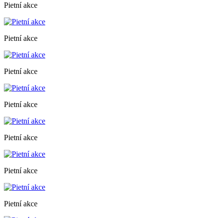
Pietní akce
Pietní akce
Pietní akce
Pietní akce
Pietní akce
Pietní akce
Pietní akce