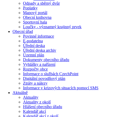
Odpady a sběrný dvůr
Poplatky
Mapový portál
Obecní knihovna
Sportovní hala
Loučky - významný krajinný prvek
Obecní úřad
Povinné informace
E-podatelna
Úřední deska
Úřední deska archiv
Územní plán
Dokumenty obecního úřadu
Vyhlášky a nařízení
Rozpočty obce
Informace o službách CzechPoint
Digitální povodňový plán
Ztráty a nálezy
Informace v krizových situacích pomocí SMS
Aktuálně
Aktuality
Aktuality z okolí
Hlášení obecního úřadu
Kalendář akcí
Kalendář akcí z okolí