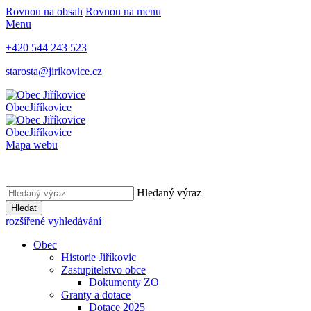
Rovnou na obsah
Rovnou na menu
Menu
+420 544 243 523
starosta@jirikovice.cz
Obec
Jiříkovice
Obec
Jiříkovice
Mapa webu
Hledaný výraz
Hledat
rozšířené vyhledávání
Obec
Historie Jiříkovic
Zastupitelstvo obce
Dokumenty ZO
Granty a dotace
Dotace 2025