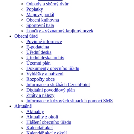
Odpady a sběrný dvůr
Poplatky
Mapový portál
Obecní knihovna
Sportovní hala
Loučky - významný krajinný prvek
Obecní úřad
Povinné informace
E-podatelna
Úřední deska
Úřední deska archiv
Územní plán
Dokumenty obecního úřadu
Vyhlášky a nařízení
Rozpočty obce
Informace o službách CzechPoint
Digitální povodňový plán
Ztráty a nálezy
Informace v krizových situacích pomocí SMS
Aktuálně
Aktuality
Aktuality z okolí
Hlášení obecního úřadu
Kalendář akcí
Kalendář akcí z okolí