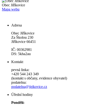
Obec
Jiříkovice
Mapa webu
Adresa
Obec Jiříkovice
Za Školou 230
Jiříkovice 66451
IČ: 00362981
DS: 5kha2au
Kontakt
pevná linka:
+420 544 243 349
(kontakt s občany, evidence obyvatel)
podatelna:
podatelna@jirikovice.cz
Úřední hodiny
Pondělí: