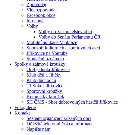
Zpravodaj
Videozpravodaj
Facebook obce
Infokanál
Volby
Volby do zastupitelstev obcí
Volby do Senátu Parlamentu ČR
Mobilní aplikace V obraze
Sponzoři kulturních a sportovních akcí
Jiříkovice na Youtube
Smuteční oznámení
Spolky a zájmové kroužky
Orel jednota Jiříkovice
Klub dětí a Jiřičky
Klub důchodců
TJ Sokol Jiříkovice
Sportovní kroužky
Keramický kroužek
SH ČMS - Sbor dobrovolných hasičů Jiříkovice
Fotogalerie
Kontakt
Seznam organizací zřízených obcí
Důležitá telefonní čísla a informace
Napište nám