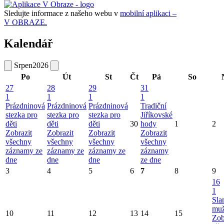
Sledujte informace z našeho webu v
mobilní aplikaci –
V OBRAZE.
Kalendář
Srpen
2026
Po
Út
St
Čt
Pá
So
27
28
29
31
1
1
1
1
Prázdninová
Prázdninová
Prázdninová
Tradiční
stezka pro
stezka pro
stezka pro
Jiříkovské
děti
děti
děti
30
hody
1
2
Zobrazit
Zobrazit
Zobrazit
Zobrazit
všechny
všechny
všechny
všechny
záznamy ze
záznamy ze
záznamy ze
záznamy
dne
dne
dne
ze dne
3
4
5
6
7
8
9
16
1
Sla
mu
10
11
12
13
14
15
Zob