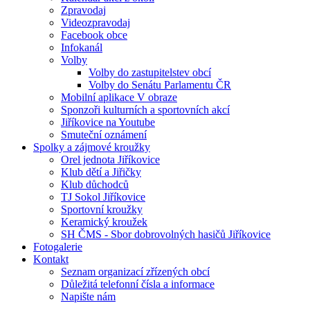
Zpravodaj
Videozpravodaj
Facebook obce
Infokanál
Volby
Volby do zastupitelstev obcí
Volby do Senátu Parlamentu ČR
Mobilní aplikace V obraze
Sponzoři kulturních a sportovních akcí
Jiříkovice na Youtube
Smuteční oznámení
Spolky a zájmové kroužky
Orel jednota Jiříkovice
Klub dětí a Jiřičky
Klub důchodců
TJ Sokol Jiříkovice
Sportovní kroužky
Keramický kroužek
SH ČMS - Sbor dobrovolných hasičů Jiříkovice
Fotogalerie
Kontakt
Seznam organizací zřízených obcí
Důležitá telefonní čísla a informace
Napište nám