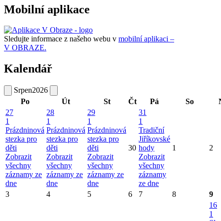
Mobilní aplikace
Sledujte informace z našeho webu v
mobilní aplikaci –
V OBRAZE.
Kalendář
Srpen
2026
Po
Út
St
Čt
Pá
So
27
28
29
31
1
1
1
1
Prázdninová
Prázdninová
Prázdninová
Tradiční
stezka pro
stezka pro
stezka pro
Jiříkovské
děti
děti
děti
30
hody
1
2
Zobrazit
Zobrazit
Zobrazit
Zobrazit
všechny
všechny
všechny
všechny
záznamy ze
záznamy ze
záznamy ze
záznamy
dne
dne
dne
ze dne
3
4
5
6
7
8
9
16
1